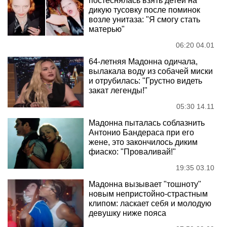
постеснялась взять детей на
дикую тусовку после поминок
возле унитаза: "Я смогу стать
матерью"
06:20 04.01
64-летняя Мадонна одичала,
вылакала воду из собачей миски
и отрубилась: "Грустно видеть
закат легенды!"
05:30 14.11
Мадонна пыталась соблазнить
Антонио Бандераса при его
жене, это закончилось диким
фиаско: "Проваливай!"
19:35 03.10
Мадонна вызывает "тошноту"
новым непристойно-страстным
клипом: ласкает себя и молодую
девушку ниже пояса