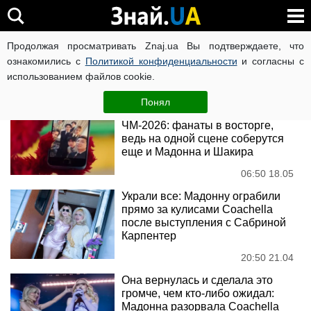
Мадонна
Продолжая просматривать Znaj.ua Вы подтверждаете, что
ознакомились с
Политикой конфиденциальности
и согласны с
использованием файлов cookie.
Новости
Понял
BTS выступят на финале
ЧМ-2026: фанаты в восторге,
ведь на одной сцене соберутся
еще и Мадонна и Шакира
06:50 18.05
Украли все: Мадонну ограбили
прямо за кулисами Coachella
после выступления с Сабриной
Карпентер
20:50 21.04
Она вернулась и сделала это
громче, чем кто-либо ожидал:
Мадонна разорвала Coachella