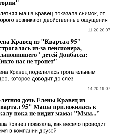
тории"
-летняя Маша Кравец показала снимок, от
торого возникают двойственные ощущения
11:20 26.07
ена Кравец из "Квартал 95"
строгалась из-за пенсионера,
сыновившего" детей Донбасса:
икто нас не тронет"
ена Кравец поделилась трогательным
део, которое доводит до слез
14:20 19.07
-летняя дочь Елены Кравец из
вартал 95" Маша приложилась к
калу пока не видит мама: "Ммм..."
ша Кравец показала, как весело проводит
емя в компании друзей