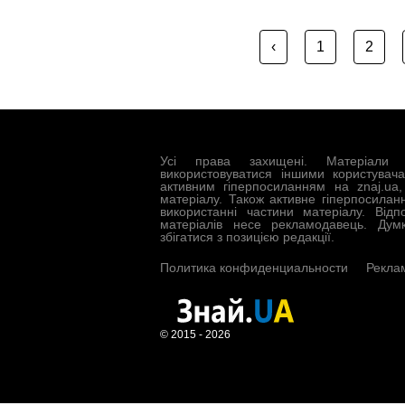
‹
1
2
Усі права захищені. Матеріали 
використовуватися іншими користувач
активним гіперпосиланням на znaj.ua
матеріалу. Також активне гіперпосилан
використанні частини матеріалу. Відп
матеріалів несе рекламодавець. Дум
збігатися з позицією редакції.
Политика конфиденциальности
Рекла
© 2015 - 2026