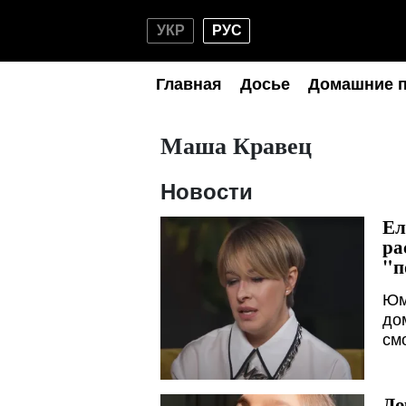
УКР
РУС
Главная
Досье
Домашние 
Маша Кравец
Новости
Ел
ра
"п
Юм
до
см
До