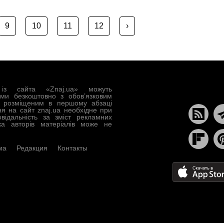
9
10
11
12
›
із сайта «Znaj.ua» можуть
ами безкоштовно з обов’язковим
, розміщеним в першому абзаці
ня на сайт znaj.ua необхідне при
овідальність за зміст рекламних
ка авторів матеріалів може не
ма
Редакция
Контакты