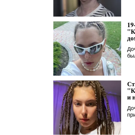
19
"К
до
До
бы
Ст
"К
и 
До
пр