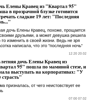
чь Елены Кравец из "Квартал 95"
ша в прозрачной блузке готовится
тречать сладкие 19 лет: "Последняя
чь..."
ая дочь Елены Кравец, похоже, прощается
 своими друзьями, а может девушка решила
о-то изменить в своей жизни. Ведь не зря
асотка написала, что это "последняя ночь"
12:20 20.02
-летняя дочь Елены Кравец из
вартал 95" пошла по маминой стезе, и
чала выступать на корпоративах: "У
е страсть"
ма призналась, от чего неистовствует ее
чь
07:00 07.02