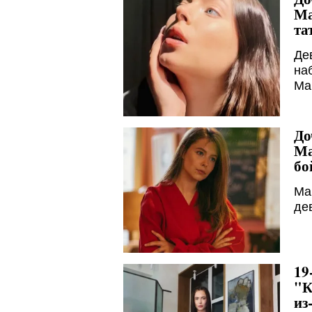
Ма
та
Де
на
Ма
До
Ма
бо
Ма
де
19
"К
из