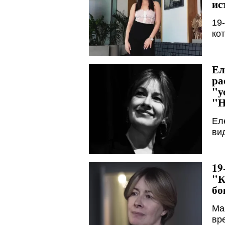
ис
19
ко
Ел
ра
"у
"Н
Ел
ви
19
"К
бо
Ма
вр