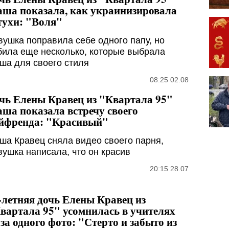
ша показала, как украинизировала
тухи: "Воля"
вушка поправила себе одного папу, но
била еще несколько, которые выбрала
ша для своего стиля
08:25 02.08
чь Елены Кравец из "Квартала 95"
ша показала встречу своего
йфренда: "Красивый"
ша Кравец сняла видео своего парня,
вушка написала, что он красив
20:15 28.07
-летняя дочь Елены Кравец из
вартала 95" усомнилась в учителях
-за одного фото: "Стерто и забыто из