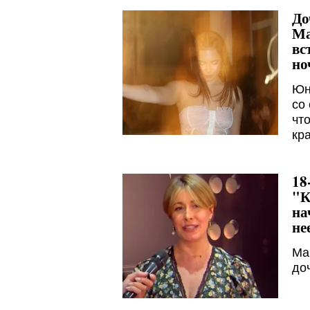
До
Ма
вс
но
Юн
со
чт
кр
18
"К
на
не
Ма
до