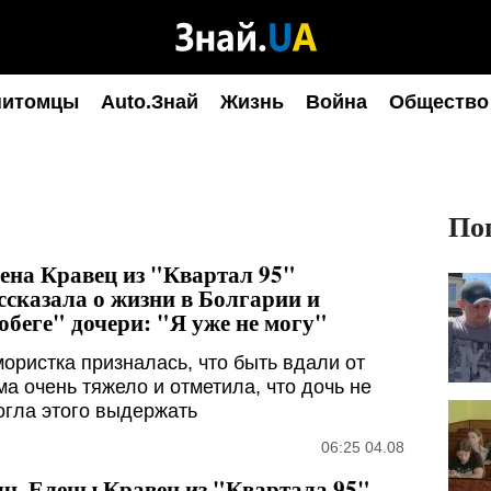
питомцы
Auto.Знай
Жизнь
Война
Общество
По
ена Кравец из "Квартал 95"
ссказала о жизни в Болгарии и
обеге" дочери: "Я уже не могу"
ористка призналась, что быть вдали от
ма очень тяжело и отметила, что дочь не
огла этого выдержать
06:25 04.08
чь Елены Кравец из "Квартала 95"