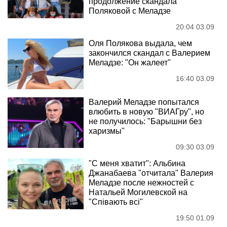
продолжение скандала
Поляковой с Меладзе
20:04 03.09
Оля Полякова выдала, чем
закончился скандал с Валерием
Меладзе: "Он жалеет"
16:40 03.09
Валерий Меладзе попытался
влюбить в новую "ВИАГру", но
не получилось: "Барышни без
харизмы"
09:30 03.09
"С меня хватит": Альбина
Джанабаева "отчитала" Валерия
Меладзе после нежностей с
Натальей Могилевской на
"Співають всі"
19:50 01.09