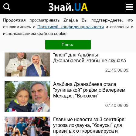
Валерий Меладзе
Продолжая просматривать Znaj.ua Вы подтверждаете, что
ознакомились с
Политикой конфиденциальности
и согласны с
использованием файлов cookie.
Новости
Понял
Валерий Меладзе создал свой
"клон" для Альбины
Джанабаевой: чтобы не скучала
21:45 06.09
Альбина Джанабаева стала
"хулиганкой" рядом с Валерием
Меладзе: "Высохли"
07:40 06.09
Главные новости за 3 сентября:
угроза локдауна, "бонусы" для
привитых от коронавируса и