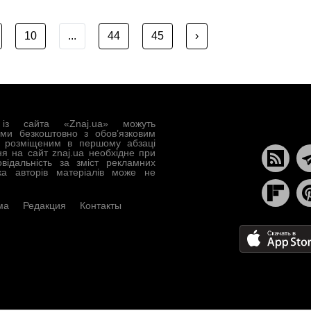
10
...
44
45
›
із сайта «Znaj.ua» можуть
ами безкоштовно з обов’язковим
, розміщеним в першому абзаці
ня на сайт znaj.ua необхідне при
овідальність за зміст рекламних
ка авторів матеріалів може не
ма
Редакция
Контакты