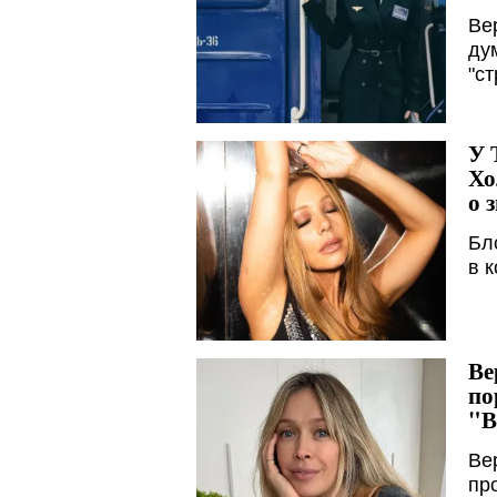
Ве
ду
"с
У 
Хо
о 
Бл
в 
Ве
по
"В
Ве
пр