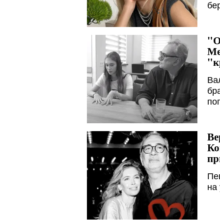
бе
"О
Ме
"к
Ва
бр
по
Ве
Ко
пр
Пе
на