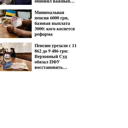
обновил важный
показатель для
расчета выплат
Минимальная
пенсия 6000 грн,
базовая выплата
3000: кого коснется
реформа
Пенсию урезали с 11
862 до 9 486 грн:
Верховный Суд
обязал ПФУ
восстановить
выплаты