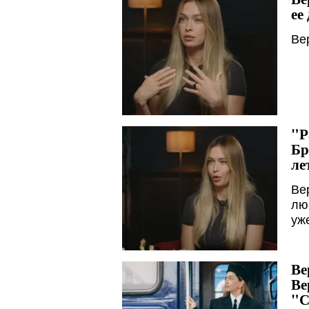
ее
Ве
"Р
Бр
ле
Ве
лю
уж
Ве
Ве
"С