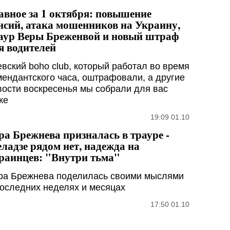
авное за 1 октября: повышение
нсий, атака мошенников на Украину,
аур Веры Бреженвой и новый штраф
я водителей
евский boho club, который работал во время
мендантского часа, оштрафовали, а другие
вости воскресенья мы собрали для вас
же
19:09 01.10
ра Брежнева призналась в трауре -
ладзе рядом нет, надежда на
раинцев: "Внутри тьма"
ра Брежнева поделилась своими мыслями
последних неделях и месяцах
17:50 01.10