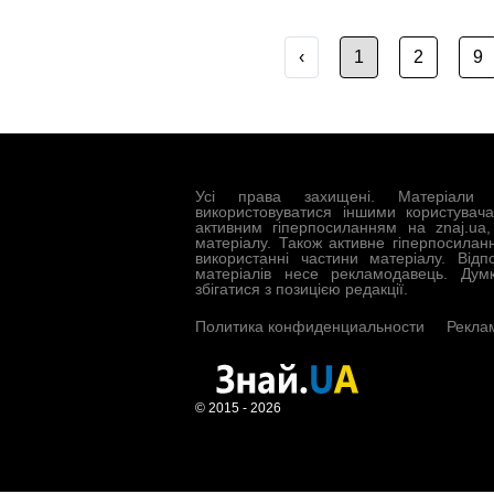
‹
1
2
9
Усі права захищені. Матеріали 
використовуватися іншими користувач
активним гіперпосиланням на znaj.ua
матеріалу. Також активне гіперпосилан
використанні частини матеріалу. Відп
матеріалів несе рекламодавець. Дум
збігатися з позицією редакції.
Политика конфиденциальности
Рекла
© 2015 - 2026