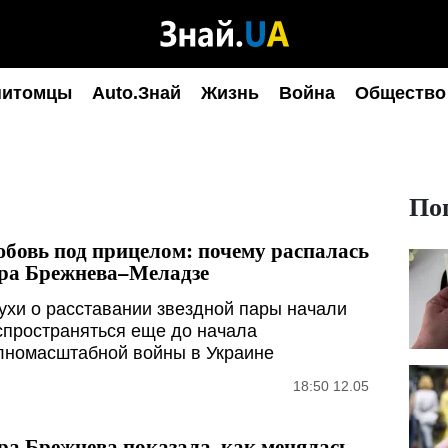
питомцы
Auto.Знай
Жизнь
Война
Общество
По
бовь под прицелом: почему распалась
ра Брежнева–Меладзе
ухи о расставании звездной пары начали
спространяться еще до начала
лномасштабной войны в Украине
18:50 12.05
ра Брежнева показала, как менялась