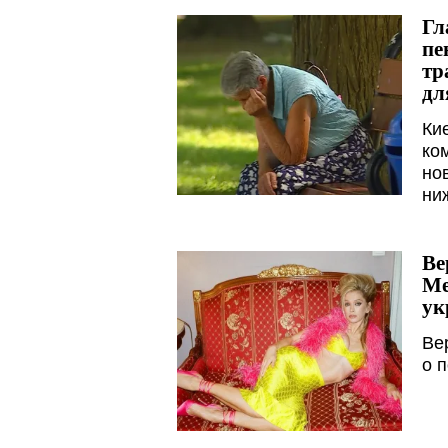
Гл
пе
тр
дл
Ки
ко
но
ни
Ве
Ме
ук
Ве
о 