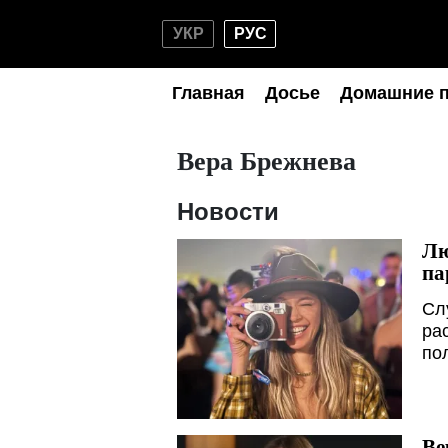
УКР
РУС
Главная
Досье
Домашние 
Вера Брежнева
Новости
Лю
па
Сл
ра
по
Ве