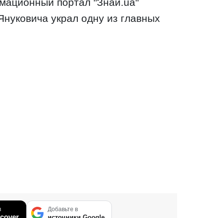
мационный портал "Знай.ua"
Януковича украл одну из главных
в
Добавьте в
cover
источники Google