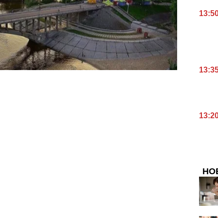
13:5
13:3
13:2
НО