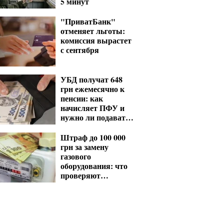
5 минут
"ПриватБанк"
отменяет льготы:
комиссия вырастет
с сентября
УБД получат 648
грн ежемесячно к
пенсии: как
начисляет ПФУ и
нужно ли подавать
заявление
Штраф до 100 000
грн за замену
газового
оборудования: что
проверяют
газовщики