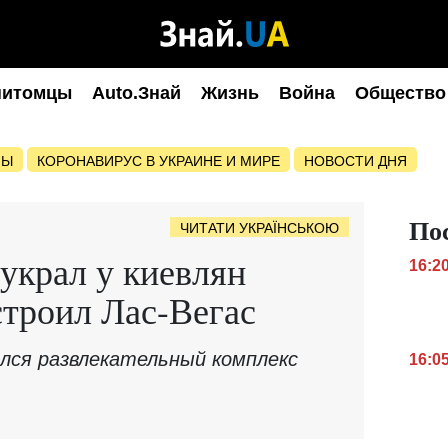
питомцы
Auto.Знай
Жизнь
Война
Общество
НЫ
КОРОНАВИРУС В УКРАИНЕ И МИРЕ
НОВОСТИ ДНЯ
По
ЧИТАТИ УКРАЇНСЬКОЮ
украл у киевлян
16:2
строил Лас-Вегас
ился развлекательный комплекс
16:0