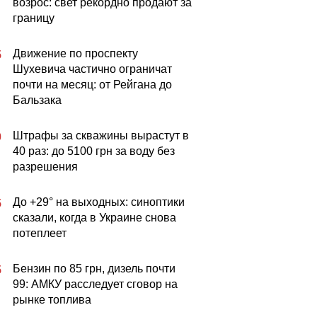
возрос: свет рекордно продают за
границу
Движение по проспекту
5
Шухевича частично ограничат
почти на месяц: от Рейгана до
Бальзака
Штрафы за скважины вырастут в
0
40 раз: до 5100 грн за воду без
разрешения
До +29° на выходных: синоптики
5
сказали, когда в Украине снова
потеплеет
Бензин по 85 грн, дизель почти
5
99: АМКУ расследует сговор на
рынке топлива