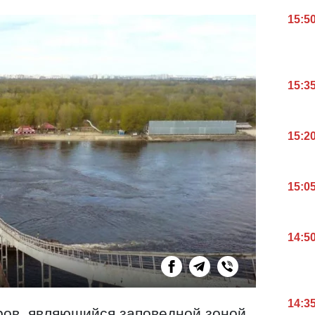
15:5
15:3
15:2
15:0
14:5
14:3
ов, являющийся заповедной зоной,