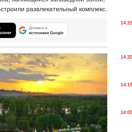
остроили развлекательный комплекс.
14:2
в
Добавьте в
cover
источники Google
14:2
14:1
14:0