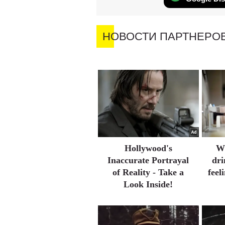
НОВОСТИ ПАРТНЕРО
Hollywood's
Wh
Inaccurate Portrayal
dri
of Reality - Take a
feel
Look Inside!