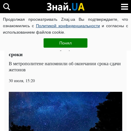
Продолжая просматривать Znaj.ua Вы подтверждаете, что
ВОЙНА РОССИИ ПРОТИВ УКРАИНЫ
КОРОНАВИРУС В 
ознакомились с
Политикой конфиденциальности
и согласны с
использованием файлов cookie.
Главная
Столица
ЧИТАТИ УКРАЇНСЬКОЮ
Понял
Обмен жетонов в метро: у киевлян поджимают
сроки
В метрополитене напомнили об окончании срока сдачи
жетонов
30 июля, 15:20