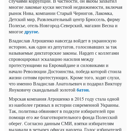
случаями коррупции. В частности, он якобы захватил
многие лакомые куски местной недвижимости, включая
рынок Нива, компании Старый Чернигов, Лакомка,
Детский мир, Развлекательный центр Брюссель, фирму
Полесье, отель Новгород-Северский, магазин Весна и
другое.
многое
Владислав Атрошенко навсегда войдет в украинскую
историю, как один из депутатов, голосовавших за так
называемые диктаторские законы. Нардеп с коллегами
спровоцировал эскалацию насилия между
протестующими на Евромайдане и силовиками и
начало Революции Достоинства, победа которой стоила
жизни сотням протестующих. Кроме того, ходят слухи,
что именно Владислав Анатольевич и подарил Виктору
батон.
Януковичу скандальный золотой
Мэрская компания Атрошенко в 2015 году стала одной
из наиболее грязных в истории современной Украины.
Так, политика обвиняют в подкупе избирателей при
помощи его же благотворительного фонда Полесский
оберег. Согласно данным СМИ, взятки избирателям
выдавали в четырех офисах нардепа. Голос избирателей