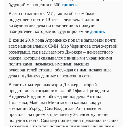
гривен.
будущий мэр оценил в 300
Всего по данным СМИ, таким образом было
подкуплено почти 13 тысяч человек. Полиция
возбудила два дела по обвинению в подкупе
дошли.
избирателей, которые до суда впрочем не
В конце 2019 года Атрошенко попал в заголовки почти
всех национальных СМИ. Мэр Чернигова стал жертвой
розыгрыша так называемого Джокера – неизвестного
хакера, который связывался с видными украинскими
политиками, называясь именами высших
руководителей страны, обсуждая с ними незаконные
дела и публикуя данные переписки в сети.
В слитых материалах мэр и Джокер, который
представился тогдашним главой Офиса Президента
Андреем Богданом, обсуждали нардепа Антона
Полякова, Максима Микитася и скандал вокруг
компании Укрбуд. Сам Владислав Анатольевич
просился на прием к президенту Зеленскому, но не
получил ответа. Сам мэр подтвердил правдивость слива
и отметил, что хотел попасть в президенту по личным