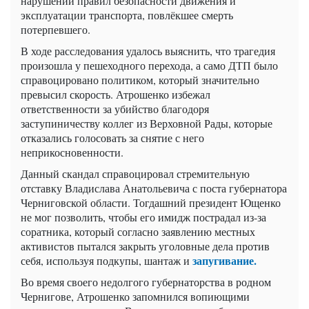
нарушении правил безопасности движения и
эксплуатации транспорта, повлёкшее смерть
потерпевшего.
В ходе расследования удалось выяснить, что трагедия
произошла у пешеходного перехода, а само ДТП было
справоцировано политиком, который значительно
превысил скорость. Атрошенко избежал
ответственности за убийство благодоря
заступиничеству коллег из Верховной Рады, которые
отказались голосовать за снятие с него
неприкосновенности.
Данный скандал справоцировал стремительную
отставку Владислава Анатольевича с поста губернатора
Черниговской области. Тогдашний президент Ющенко
не мог позволить, чтобы его имидж пострадал из-за
соратника, который согласно заявлению местных
активистов пытался закрыть уголовные дела против
запугивание.
себя, используя подкупы, шантаж и
Во время своего недолгого губернаторства в родном
Чернигове, Атрошенко запомнился вопиющими