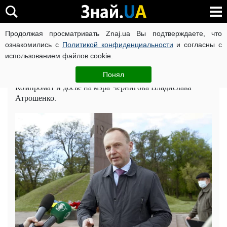
Продолжая просматривать Znaj.ua Вы подтверждаете, что
Главная
Досье
ознакомились с
Политикой конфиденциальности
и согласны с
использованием файлов cookie.
Владислав Анатольевич Атрошенко:
биография, компромат и слухи
Понял
Компромат и досье на мэра Чернигова Владислава
Атрошенко.