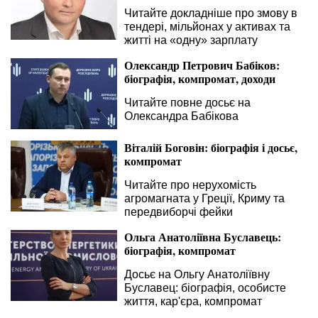
Читайте докладніше про змову в
тендері, мільйонах у активах та
житті на «одну» зарплату
Олександр Петрович Бабіков:
біографія, компромат, доходи
Читайте повне досьє на
Олександра Бабікова
Віталій Боговін: біографія і досьє,
компромат
Читайте про нерухомість
агромагната у Греції, Криму та
передвиборчі фейки
Ольга Анатоліївна Буславець:
біографія, компромат
Досьє на Ольгу Анатоліївну
Буславец: біографія, особисте
життя, кар'єра, компромат