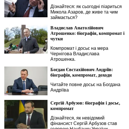
Дізнайтеся: як сьогодні піариться
Микола Азаров, де живе та чим
займається?
Владислав Анатолійович
Атрошенко: біографія, компромат і
чутки
Компромат і досьє на мера
Чернігова Владислава
Атрошенка.
Богдан Євстахійович Андріїв:
біографія, компромат, доходи
Читайте повне досьє на Богдана
Андріїва
Сергій Арбузов: біографія і досьє,
компромат
Дізнайтеся, як невідомий
фінансист Сергій Арбузов став
головою Нацбанку України