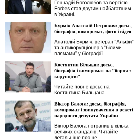
Геннадій Боголюбов за версією
Forbes став другим найбагатшим
в Україні.
Бурміч Анатолій Петрович: досьє,
біографія, компромат, фото і відео
Анатолій Бурміч: ветеран "Альфи"
та антикорупціонер з "білими
плямами" у біографії
Костянтин Більцан: досьє,
біографія і компромат на "борця з
корупцією"
Читайте повне досьє на
Костянтина Бильцана
Віктор Балога: досьє, біографія,
компромат і звинувачення в рекеті
народного депутата України
Віктор Балога потрапив в кілька
великих скандалів. Читайте
детальніше про це