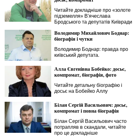
Читайте докладніше про «золоте
підземелля» В'ячеслава
Бродського та депутатів Київради
Володимир Михайлович Боднар:
біографія і чутки
Володимир Боднар: правда про
київський депутата.
Алла Євгенівна Бобейко: досьє,
компромат, біографія, фото
Читайте детальну біографію і
досьє на Бобейко Аллу
Білан Сергій Васильович: досьє,
компромат і повна біографія
Білан Сергій Васильович часто
потрапляв в скандали, читайте
про це докладніше