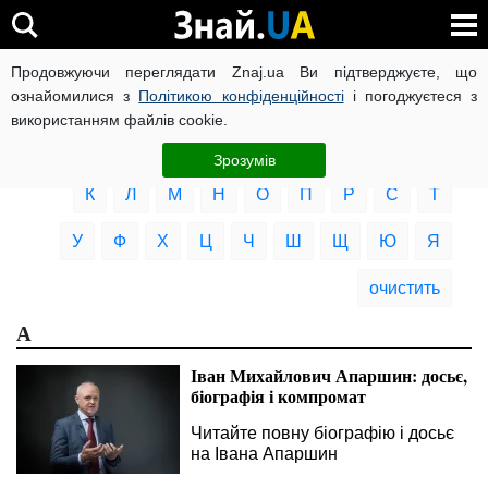
Продовжуючи переглядати Znaj.ua Ви підтверджуєте, що
Досьє політиків
ознайомилися з
Політикою конфіденційності
і погоджуєтеся з
використанням файлів cookie.
А
C
Б
В
Г
Д
Є
Ж
З
І
Зрозумів
К
Л
М
Н
О
П
Р
С
Т
У
Ф
Х
Ц
Ч
Ш
Щ
Ю
Я
очистить
А
Іван Михайлович Апаршин: досьє,
біографія і компромат
Читайте повну біографію і досьє
на Івана Апаршин