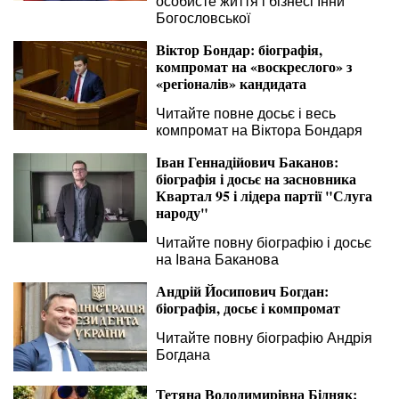
особисте життя і бізнесі Інни
Богословської
Віктор Бондар: біографія,
компромат на «воскреслого» з
«регіоналів» кандидата
Читайте повне досьє і весь
компромат на Віктора Бондаря
Іван Геннадійович Баканов:
біографія і досьє на засновника
Квартал 95 і лідера партії "Слуга
народу"
Читайте повну біографію і досьє
на Івана Баканова
Андрій Йосипович Богдан:
біографія, досьє і компромат
Читайте повну біографію Андрія
Богдана
Тетяна Володимирівна Бідняк: