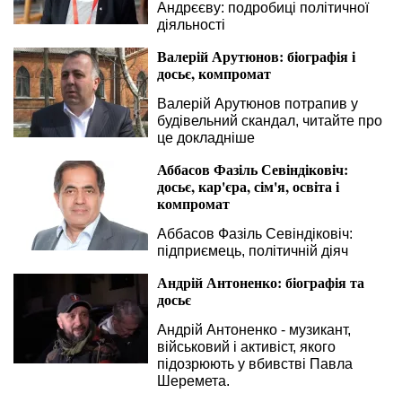
Андрєєву: подробиці політичної
діяльності
Валерій Арутюнов: біографія і
досьє, компромат
Валерій Арутюнов потрапив у
будівельний скандал, читайте про
це докладніше
Аббасов Фазіль Севіндіковіч:
досьє, кар'єра, сім'я, освіта і
компромат
Аббасов Фазіль Севіндіковіч:
підприємець, політичній діяч
Андрій Антоненко: біографія та
досьє
Андрій Антоненко - музикант,
військовий і активіст, якого
підозрюють у вбивстві Павла
Шеремета.