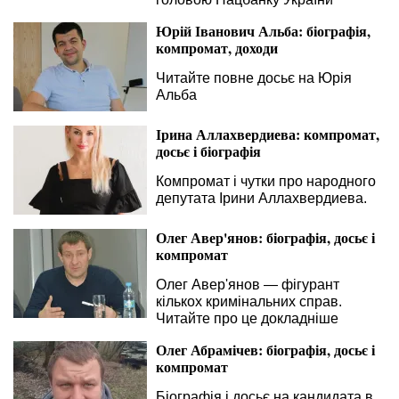
Юрій Іванович Альба: біографія,
компромат, доходи
Читайте повне досьє на Юрія
Альба
Ірина Аллахвердиева: компромат,
досьє і біографія
Компромат і чутки про народного
депутата Ірини Аллахвердиева.
Олег Авер'янов: біографія, досьє і
компромат
Олег Авер'янов — фігурант
кількох кримінальних справ.
Читайте про це докладніше
Олег Абрамічев: біографія, досьє і
компромат
Біографія і досьє на кандидата в