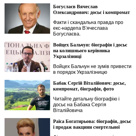
Богуслаєв Вячеслав
Олександрович: досьє і компромат
Факти і скандальна правда про
екс-нардепа В'ячеслава
Богуслаєва.
Войцех Бальчун: біографія і досьє
на колишнього керівника
Укрзалізниці
Войцех Бальчун не зумів привести
в порядок Укрзалізницю
Бабак Сергій Віталійович: досьє,
компромат, біографія, фото
Читайте детальну біографію і
досьє на Бабака Сергія
Віталійовича
Раїса Богатирьова: біографія, досьє
і продаж вакцини смертельної