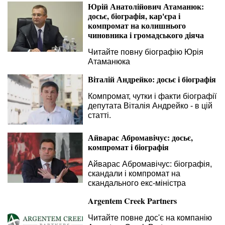
Юрій Анатолійович Атаманюк:
досьє, біографія, кар'єра і
компромат на колишнього
чиновника і громадського діяча
Читайте повну біографію Юрія
Атаманюка
Віталій Андрейко: досьє і біографія
Компромат, чутки і факти біографії
депутата Віталія Андрейко - в цій
статті.
Айварас Абромавічус: досьє,
компромат і біографія
Айварас Абромавічус: біографія,
скандали і компромат на
скандального екс-міністра
Argentem Creek Partners
Читайте повне дос'є на компанію