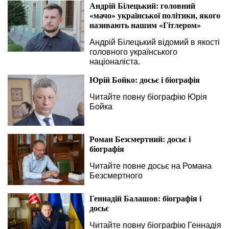
Андрій Білецький: головний
«мачо» української політики, якого
називають нашим «Гітлером»
Андрій Білецький відомий в якості
головного українського
націоналіста.
Юрій Бойко: досьє і біографія
Читайте повну біографію Юрія
Бойка
Роман Безсмертний: досьє і
біографія
Читайте повне досьє на Романа
Безсмертного
Геннадій Балашов: біографія і
досьє
Читайте повну біографію Геннадія