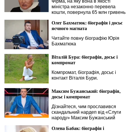
Фірма, на яку вона в якості
міністра незаконно перевела
кошти, повернула 65 млн гривень
Олег Бахматюк: біографія і досьє
яєчного магната
Читайте повну біографію Юрія
Бахматюка
Віталій Бура: біографія, досьє і
компромат
Компромат, біографія, досьє і
контакт Віталія Бури.
Максим Бужанський: біографія,
досьє і компромат
Дізнайтеся, чим прославився
скандальний нардеп від «Слуги
народу» Максим Бужанський
Олена Бабак: біографія і