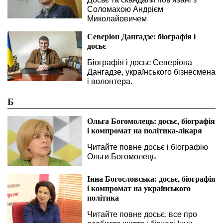
Соломахою Андрієм
Миколайовичем
Северіон Дангадзе: біографія і
досьє
Біографія і досьє Северіона
Дангадзе, українського бізнесмена
і волонтера.
Б
Ольга Богомолець: досьє, біографія
і компромат на політика-лікаря
Читайте повне досьє і біографію
Ольги Богомолець
Інна Богословська: досьє, біографія
і компромат на українського
політика
Читайте повне досьє, все про