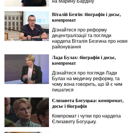
на Марину Бардіну
Віталій Безгін: біографія і досьє,
компромат
Дізнайтеся про реформу
децентралізації та погляди
нардепа Віталія Безгина про нове
районування
Лада Булах: біографія і досьє,
компромат
Дізнайтеся про погляди Лади
Булах на медичну реформу, та
чому вона говорить, що їй є чим
пишатися
Єлизавета Богуцька: компромат,
досьє і біографія
Компромат і чутки про нардепа
Єлизавету Богуцьку.