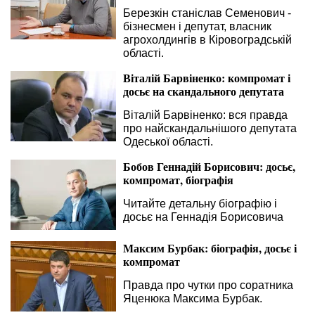
Березкін станіслав Семенович -
бізнесмен і депутат, власник
агрохолдингів в Кіровоградській
області.
Віталій Барвіненко: компромат і
досьє на скандального депутата
Віталій Барвіненко: вся правда
про найскандальнішого депутата
Одеської області.
Бобов Геннадій Борисович: досьє,
компромат, біографія
Читайте детальну біографію і
досьє на Геннадія Борисовича
Максим Бурбак: біографія, досьє і
компромат
Правда про чутки про соратника
Яценюка Максима Бурбак.