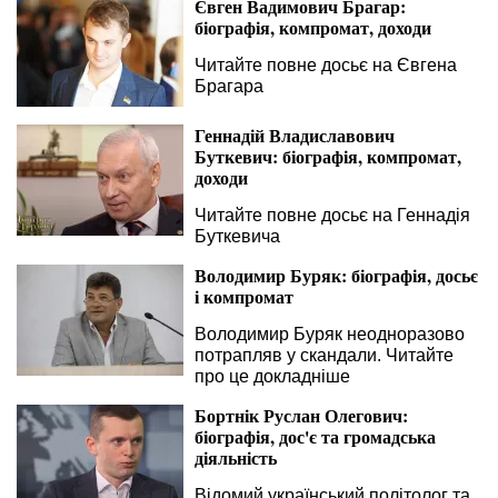
Євген Вадимович Брагар:
біографія, компромат, доходи
Читайте повне досьє на Євгена
Брагара
Геннадій Владиславович
Буткевич: біографія, компромат,
доходи
Читайте повне досьє на Геннадія
Буткевича
Володимир Буряк: біографія, досьє
і компромат
Володимир Буряк неодноразово
потрапляв у скандали. Читайте
про це докладніше
Бортнік Руслан Олегович:
біографія, дос'є та громадська
діяльність
Відомий український політолог та