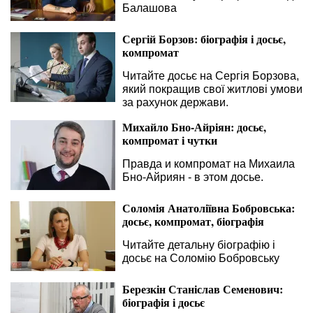
Балашова
Сергій Борзов: біографія і досьє,
компромат
Читайте досьє на Сергія Борзова,
який покращив свої житлові умови
за рахунок держави.
Михайло Бно-Айріян: досьє,
компромат і чутки
Правда и компромат на Михаила
Бно-Айриян - в этом досье.
Соломія Анатоліївна Бобровська:
досьє, компромат, біографія
Читайте детальну біографію і
досьє на Соломію Бобровську
Березкін Станіслав Семенович:
біографія і досьє