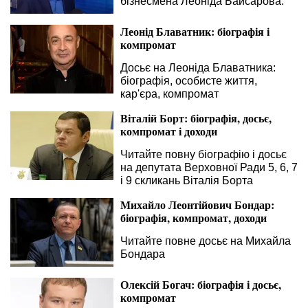
бізнесмена Леоніда Байсарова.
Леонід Блаватник: біографія і
компромат
Досьє на Леоніда Блаватника:
біографія, особисте життя,
кар'єра, компромат
Віталій Борт: біографія, досьє,
компромат і доходи
Читайте повну біографію і досьє
на депутата Верховної Ради 5, 6, 7
і 9 скликань Віталія Борта
Михайло Леонтійович Бондар:
біографія, компромат, доходи
Читайте повне досьє на Михайла
Бондара
Олексій Богач: біографія і досьє,
компромат