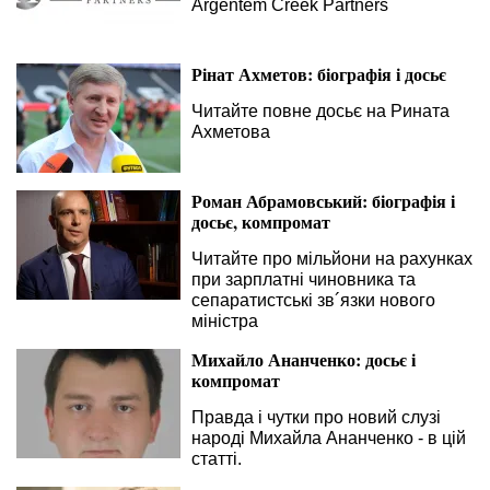
Argentem Creek Partners
Рінат Ахметов: біографія і досьє
Читайте повне досьє на Рината
Ахметова
Роман Абрамовський: біографія і
досьє, компромат
Читайте про мільйони на рахунках
при зарплатні чиновника та
сепаратистські зв´язки нового
міністра
Михайло Ананченко: досьє і
компромат
Правда і чутки про новий слузі
народі Михайла Ананченко - в цій
статті.