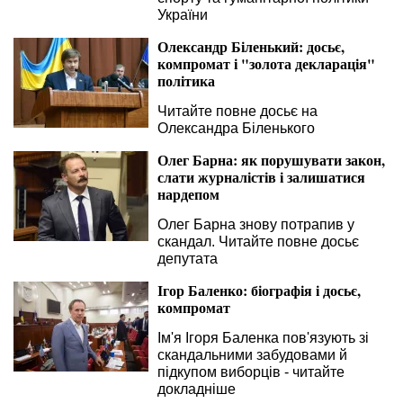
України
Олександр Біленький: досьє,
компромат і "золота декларація"
політика
Читайте повне досьє на
Олександра Біленького
Олег Барна: як порушувати закон,
слати журналістів і залишатися
нардепом
Олег Барна знову потрапив у
скандал. Читайте повне досьє
депутата
Ігор Баленко: біографія і досьє,
компромат
Ім'я Ігоря Баленка пов'язують зі
скандальними забудовами й
підкупом виборців - читайте
докладніше