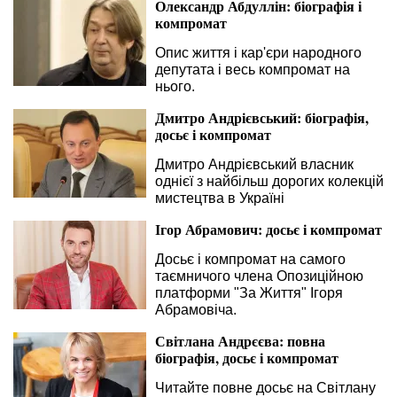
Олександр Абдуллін: біографія і
компромат
Опис життя і кар'єри народного
депутата і весь компромат на
нього.
Дмитро Андрієвський: біографія,
досьє і компромат
Дмитро Андрієвський власник
однієї з найбільш дорогих колекцій
мистецтва в Україні
Ігор Абрамович: досьє і компромат
Досьє і компромат на самого
таємничого члена Опозиційною
платформи "За Життя" Ігоря
Абрамовіча.
Світлана Андрєєва: повна
біографія, досьє і компромат
Читайте повне досьє на Світлану