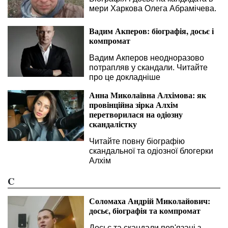
мери Харкова Олега Абрамічева.
Вадим Акперов: біографія, досьє і
компромат
Вадим Акперов неодноразово
потрапляв у скандали. Читайте
про це докладніше
Анна Миколаївна Алхімова: як
провінційна зірка Алхім
перетворилася на одіозну
скандалістку
Читайте повну біографію
скандальної та одіозної блогерки
Алхім
C
Соломаха Андрій Миколайович:
досьє, біографія та компромат
Досьє та скандали пов'язані з