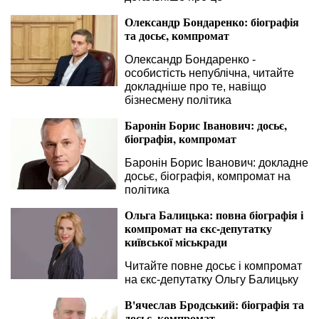
Олександр Бондаренко: біографія
та досьє, компромат
Олександр Бондаренко -
особистість непублічна, читайте
докладніше про те, навіщо
бізнесмену політика
Баронін Борис Іванович: досьє,
біографія, компромат
Баронін Борис Іванович: докладне
досьє, біографія, компромат на
політика
Ольга Балицька: повна біографія і
компромат на єкс-депутатку
київської міськради
Читайте повне досьє і компромат
на єкс-депутатку Ольгу Балицьку
В'ячеслав Бродський: біографія та
досьє, компромат