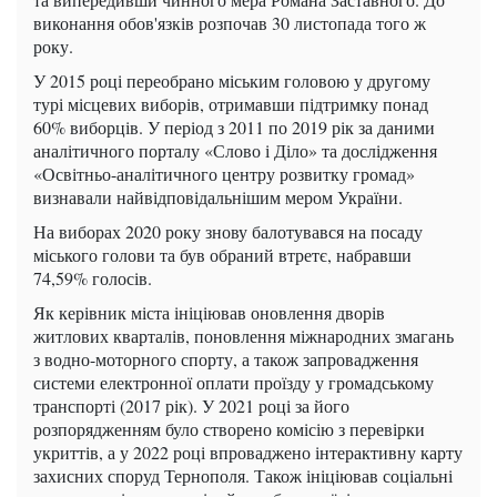
виконання обов'язків розпочав 30 листопада того ж
року.
У 2015 році переобрано міським головою у другому
турі місцевих виборів, отримавши підтримку понад
60% виборців. У період з 2011 по 2019 рік за даними
аналітичного порталу «Слово і Діло» та дослідження
«Освітньо-аналітичного центру розвитку громад»
визнавали найвідповідальнішим мером України.
На виборах 2020 року знову балотувався на посаду
міського голови та був обраний втретє, набравши
74,59% голосів.
Як керівник міста ініціював оновлення дворів
житлових кварталів, поновлення міжнародних змагань
з водно-моторного спорту, а також запровадження
системи електронної оплати проїзду у громадському
транспорті (2017 рік). У 2021 році за його
розпорядженням було створено комісію з перевірки
укриттів, а у 2022 році впроваджено інтерактивну карту
захисних споруд Тернополя. Також ініціював соціальні