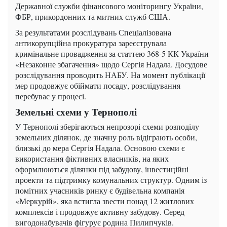
Державної служби фінансового моніторингу України,
ФБР, прикордонних та митних служб США.
За результатами розслідувань Спеціалізована
антикорупційна прокуратура зареєструвала
кримінальне провадження за статтею 368-5 КК України
«Незаконне збагачення» щодо Сергія Надала. Досудове
розслідування проводить НАБУ. На момент публікації
мер продовжує обіймати посаду, розслідування
перебуває у процесі.
Земельні схеми у Тернополі
У Тернополі зберігаються непрозорі схеми розподілу
земельних ділянок, де значну роль відіграють особи,
близькі до мера Сергія Надала. Основою схеми є
використання фіктивних власників, на яких
оформлюються ділянки під забудову, інвестиційні
проекти та підтримку комунальних структур. Одним із
помітних учасників ринку є будівельна компанія
«Меркурій», яка встигла звести понад 12 житлових
комплексів і продовжує активну забудову. Серед
вигодонабувачів фігурує родина Пилипчуків.