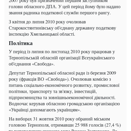
2007 року був призначений першим заступником
голови обласного ДПА. У цей період йому було надано
звання радника податкової служби першого рангу.
З квітня до липня 2010 року очолював
Старокостянтинівську об'єднану державну податкову
інспекцію Хмельницької області.
Політика
У період із липня по листопад 2010 року працював у
Тернопільській обласній організації Всеукраїнського
об'єднання «Свобода».
Депутат Тернопільської обласної ради із березня 2009
року (фракція ВО «Свобода»). Очолював комісію з
питань соціально-економічного розвитку, промислової
політики, транспорту та зв'язку, інвестицій,
підприємництва та зовнішньоекономічної діяльності.
Водночас керував обласною громадською організацією
«Українці допомагають українцям».
На виборах 31 жовтня 2010 року обраний міським
головою Тернополя, отримавши 25 988 голосів (27,4 %)
та випередивши чинного мера Романа Заставного. До