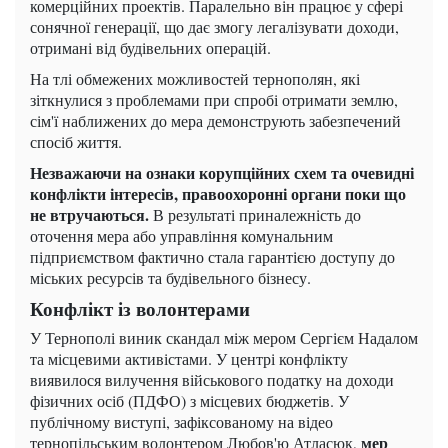
комерційних проектів. Паралельно він працює у сфері
сонячної генерації, що дає змогу легалізувати доходи,
отримані від будівельних операцій.
На тлі обмежених можливостей тернополян, які
зіткнулися з проблемами при спробі отримати землю,
сім'ї наближених до мера демонструють забезпечений
спосіб життя.
Незважаючи на ознаки корупційних схем та очевидні
конфлікти інтересів, правоохоронні органи поки що
не втручаються.
В результаті приналежність до
оточення мера або управління комунальним
підприємством фактично стала гарантією доступу до
міських ресурсів та будівельного бізнесу.
Конфлікт із волонтерами
У Тернополі виник скандал між мером Сергієм Надалом
та місцевими активістами. У центрі конфлікту
виявилося вилучення військового податку на доходи
фізичних осіб (ПДФО) з місцевих бюджетів. У
публічному виступі, зафіксованому на відео
мер
тернопільським волонтером Любов'ю Атласюк,