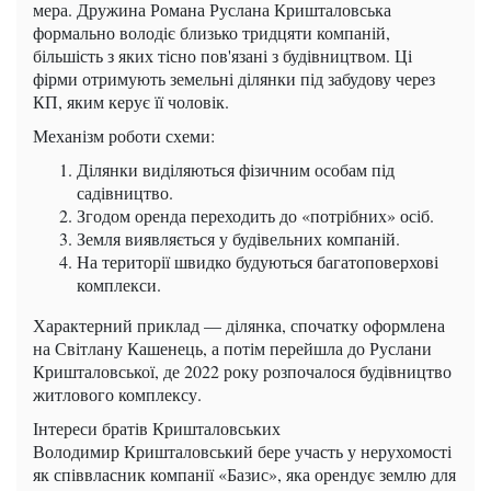
мера. Дружина Романа Руслана Кришталовська
формально володіє близько тридцяти компаній,
більшість з яких тісно пов'язані з будівництвом. Ці
фірми отримують земельні ділянки під забудову через
КП, яким керує її чоловік.
Механізм роботи схеми:
Ділянки виділяються фізичним особам під
садівництво.
Згодом оренда переходить до «потрібних» осіб.
Земля виявляється у будівельних компаній.
На території швидко будуються багатоповерхові
комплекси.
Характерний приклад — ділянка, спочатку оформлена
на Світлану Кашенець, а потім перейшла до Руслани
Кришталовської, де 2022 року розпочалося будівництво
житлового комплексу.
Інтереси братів Кришталовських
Володимир Кришталовський бере участь у нерухомості
як співвласник компанії «Базис», яка орендує землю для