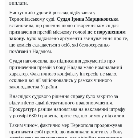
виплати.
Наступний судовий розгляд відбувався у
Суддя Ірина Марциковська
Тернопільському суді.
встановила, що рішення щодо створення комісії для
не є порушенням
призначення премій міському голові
закону.
Було відхилено аргументи звинувачення про те,
що комісія складається з осіб, які безпосередньо
пов'язані з Надалом.
Суддя наголосила, що підписання документів про
призначення премій з боку Надала мало номінальний
характер. Фактичного конфлікту інтересів не мало,
оскільки всі дії здійснювались у рамках чинного
законодавства України.
Внаслідок судового рішення справу було закрито за
відсутністю адміністративного правопорушення.
Прокуратура раніше наполягала на накладенні штрафу
у розмірі 6800 гривень, проте суд цю вимогу відхилив.
Таким чином, фактично мер Тернополя продовжував
призначати собі премії, що викликали критику з боку
суспільства та прокуратури, але офіційно порушення