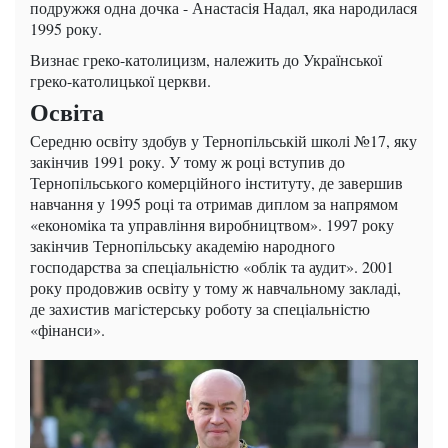
подружжя одна дочка - Анастасія Надал, яка народилася
1995 року.
Визнає греко-католицизм, належить до Української
греко-католицької церкви.
Освіта
Середню освіту здобув у Тернопільській школі №17, яку
закінчив 1991 року. У тому ж році вступив до
Тернопільського комерційного інституту, де завершив
навчання у 1995 році та отримав диплом за напрямом
«економіка та управління виробництвом». 1997 року
закінчив Тернопільську академію народного
господарства за спеціальністю «облік та аудит». 2001
року продовжив освіту у тому ж навчальному закладі,
де захистив магістерську роботу за спеціальністю
«фінанси».