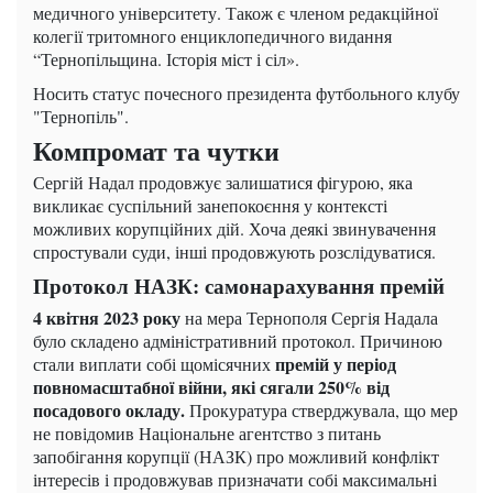
медичного університету. Також є членом редакційної
колегії тритомного енциклопедичного видання
“Тернопільщина. Історія міст і сіл».
Носить статус почесного президента футбольного клубу
"Тернопіль".
Компромат та чутки
Сергій Надал продовжує залишатися фігурою, яка
викликає суспільний занепокоєння у контексті
можливих корупційних дій. Хоча деякі звинувачення
спростували суди, інші продовжують розслідуватися.
Протокол НАЗК: самонарахування премій
4 квітня 2023 року
на мера Тернополя Сергія Надала
було складено адміністративний протокол. Причиною
премій у період
стали виплати собі щомісячних
повномасштабної війни, які сягали 250% від
посадового окладу.
Прокуратура стверджувала, що мер
не повідомив Національне агентство з питань
запобігання корупції (НАЗК) про можливий конфлікт
інтересів і продовжував призначати собі максимальні