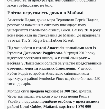
закону зафіксовано не було.
Елітна нерухомість дочки в Майамі
Анастасія Надал, дочка мера Тернополя Сергія Надала,
розпочала навчання в елітному швейцарському
університеті готельного бізнесу Glion. Влітку 2018 року
вона переїхала на стажування до Майамі, де працювала
у готелі The St. Regis Bal Harbour Resort.
Анастасія познайомилася із
Під час роботи в готелі
Рубеном Джеймсом Родрігесом.
У грудні 2019 року
у січні 2020 року –
відбулася реєстрація шлюбу, а
весілля у Львівській області за участю представників
оточення мера та місцевих бізнесменів.
У шлюбі
Рубен Родрігес зробив Анастасію співвласником
таунхаузу в районі Pembroke Pines вартістю близько 250
тисяч доларів.
продала будинок за 300 тис.
Молода сім'я
доларів.
Через три місяці, незадовго до вторгнення Росії в
придбало особняк у престижному
Україну, подружжя
районі Coral Gables, Майамі, вартістю 1 870 000