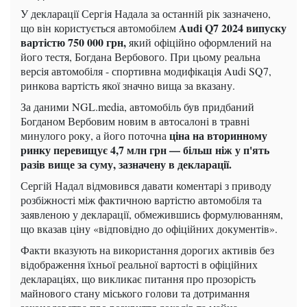
У декларації Сергія Надала за останній рік зазначено,
Audi Q7 2024 випуску
що він користується автомобілем
вартістю 750 000 грн,
який офіційно оформлений на
його тестя, Богдана Вербового. При цьому реальна
версія автомобіля - спортивна модифікація Audi SQ7,
ринкова вартість якої значно вища за вказану.
За даними NGL.media, автомобіль був придбаний
Богданом Вербовим новим в автосалоні в травні
ціна на вторинному
минулого року, а його поточна
ринку перевищує 4,7 млн ​​грн — більш ніж у п'ять
разів вище за суму, зазначену в декларації.
Сергій Надал відмовився давати коментарі з приводу
розбіжності між фактичною вартістю автомобіля та
заявленою у декларації, обмежившись формулюванням,
що вказав ціну «відповідно до офіційних документів».
Факти вказують на використання дорогих активів без
відображення їхньої реальної вартості в офіційних
деклараціях, що викликає питання про прозорість
майнового стану міського голови та дотримання