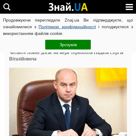
Продовжуючи переглядати Znaj.ua Ви підтверджуєте, що
Головна
Досьє
ознайомилися з
Політикою конфіденційності
і погоджуєтеся з
використанням файлів cookie.
Надал Сергій Віталійович: досьє, біографія,
компромат
Зрозумів
Читайте повне досьє на мера Тернополя Надала Сергія
Віталійовича