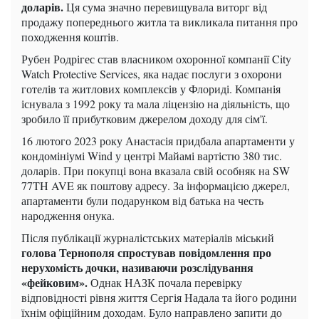
доларів.
Ця сума значно перевищувала виторг від
продажу попереднього житла та викликала питання про
походження коштів.
Рубен Родрігес став власником охоронної компанії City
Watch Protective Services, яка надає послуги з охорони
готелів та житлових комплексів у Флориді. Компанія
існувала з 1992 року та мала ліцензію на діяльність, що
зробило її прибутковим джерелом доходу для сім'ї.
16 лютого 2023 року Анастасія придбала апартаменти у
кондомініумі Wind у центрі Майамі вартістю 380 тис.
доларів. При покупці вона вказала свій особняк на SW
77TH AVE як поштову адресу. За інформацією джерел,
апартаменти були подарунком від батька на честь
народження онука.
Після публікації журналістських матеріалів міський
голова Тернополя спростував повідомлення про
нерухомість дочки, називаючи розслідування
«фейковим».
Однак НАЗК почала перевірку
відповідності рівня життя Сергія Надала та його родини
їхнім офіційним доходам. Було направлено запити до