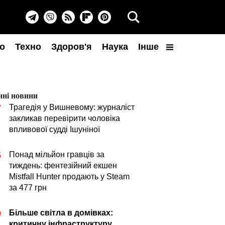
о
Техно
Здоров'я
Наука
Інше
нні новини
Трагедія у Вишневому: журналіст
7
закликав перевірити чоловіка
впливової судді Ішуніної
Понад мільйон гравців за
5
тиждень: фентезійний екшен
Mistfall Hunter продають у Steam
за 477 грн
Більше світла в домівках:
0
критичну інфраструктуру