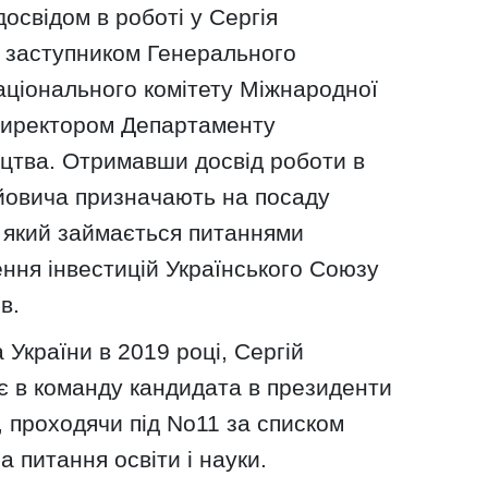
свідом в роботі у Сергія
є заступником Генерального
аціонального комітету Міжнародної
 директором Департаменту
ицтва. Отримавши досвід роботи в
ійовича призначають на посаду
 який займається питаннями
ння інвестицій Українського Союзу
в.
 України в 2019 році, Сергій
є в команду кандидата в президенти
 проходячи під No11 за списком
за питання освіти і науки.