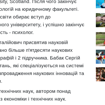
ity, Scotland. Після чого закінчує
нологій на юридичному факультеті.
освіти обирає вступ до
ого університету, і успішно закінчує
сть - психолог.
італійович присвятив науковій
вано більше п'ятдесяти наукових
графій і 2 підручника. Бабак Сергій
ань, які спеціалізуються на системі
впровадження наукових інновацій та
.
технічних наук, автором понад
з економіки і технічних наук.