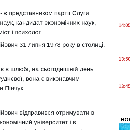
- є представником партії Слуги
 наук, кандидат економічних наук,
14:0
іст і психолог.
йович 31 липня 1978 року в столиці.
13:5
є в шлюбі, на сьогоднішній день
уднєвої, вона є виконавчим
13:4
и Пінчук.
ійович відправився отримувати в
НО
кономічний університет і в