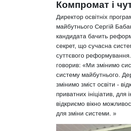
Компромат і чу
Директор освітніх програ
майбутнього Сергій Бабак
кандидата бачить реформу
секрет, що сучасна систе
суттєвого реформування.
говорив: «Ми змінимо сис
систему майбутнього. Дер
змінимо зміст освіти - ві
приватних ініціатив, для
відкриємо вікно можливос
для зміни системи. »