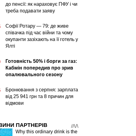
до пенсії: як нараховує ПФУ і чи
треба подавати заяву
Софії Ротару — 79: де живе
5
співачка під час війни та чому
окупанти зазіхають на її готель у
Ялті
Готовність 50% і борги за газ:
0
Кабмін попередив про зрив
опалювального сезону
Бронювання з серпня: зарплата
5
від 25 941 грн та 8 причин для
відмови
ВИНИ ПАРТНЕРІВ
Why this ordinary drink is the