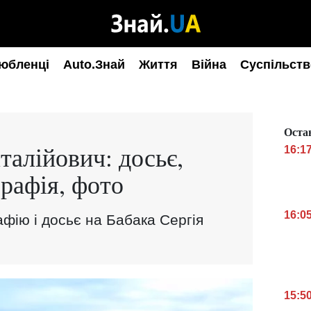
юбленці
Auto.Знай
Життя
Війна
Суспільств
Оста
талійович: досьє,
16:1
графія, фото
16:0
фію і досьє на Бабака Сергія
15:5