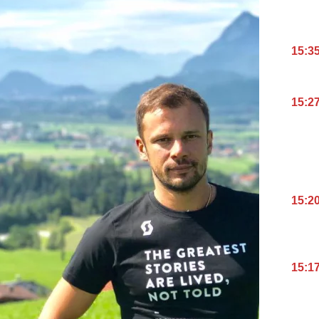
15:3
15:2
15:2
15:1