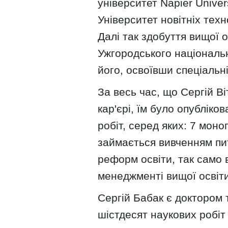
університет Napier Univers
Університет новітніх тех
Далі так здобуття вищої 
Ужгородського національн
його, освоївши спеціальні
За весь час, що Сергій В
кар'єрі, їм було опубліко
робіт, серед яких: 7 моно
займається вивченням пит
реформ освіти, так само 
менеджменті вищої освіти
Сергій Бабак є доктором 
шістдесят наукових робіт 