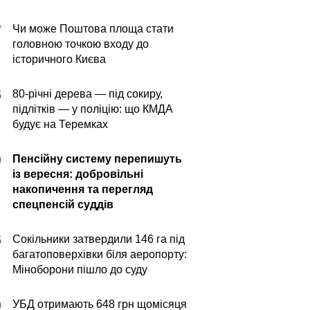
Чи може Поштова площа стати
7
головною точкою входу до
історичного Києва
80-річні дерева — під сокиру,
5
підлітків — у поліцію: що КМДА
будує на Теремках
Пенсійну систему перепишуть
0
із вересня: добровільні
накопичення та перегляд
спецпенсій суддів
Сокільники затвердили 146 га під
5
багатоповерхівки біля аеропорту:
Міноборони пішло до суду
УБД отримають 648 грн щомісяця
0