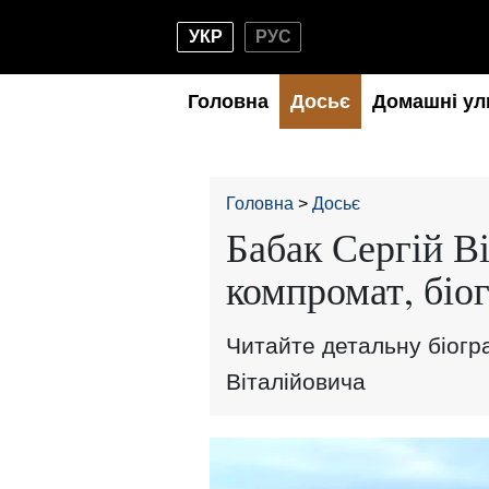
УКР
РУС
Головна
Досьє
Домашні ул
Головна
Досьє
Бабак Сергій Ві
компромат, біо
Читайте детальну біогра
Віталійовича