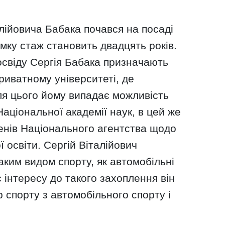
лійовича Бабака почався на посаді
мку стаж становить двадцять років.
освіду Сергія Бабака призначають
риватному університеті, де
ля цього йому випадає можливість
аціональної академії наук, в цей же
ленів Національного агентства щодо
 освіти. Сергій Віталійович
ким видом спорту, як автомобільні
 інтересу до такого захоплення він
 спорту з автомобільного спорту і