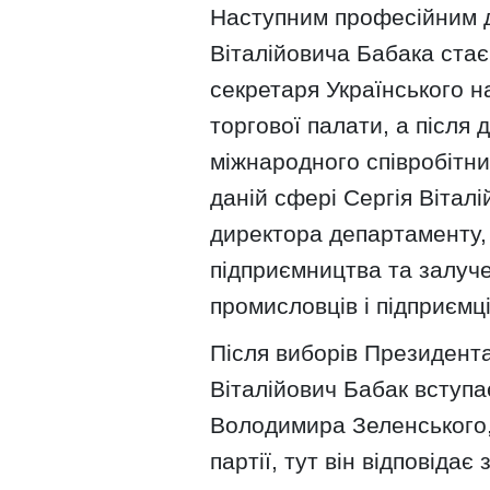
Наступним професійним до
Віталійовича Бабака ста
секретаря Українського н
торгової палати, а після
міжнародного співробітн
даній сфері Сергія Вітал
директора департаменту,
підприємництва та залуче
промисловців і підприємці
Після виборів Президента
Віталійович Бабак вступа
Володимира Зеленського,
партії, тут він відповідає 