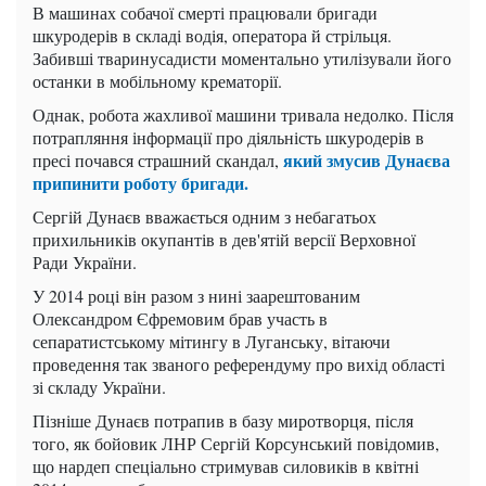
В машинах собачої смерті працювали бригади
шкуродерів в складі водія, оператора й стрільця.
Забивші тваринусадисти моментально утилізували його
останки в мобільному крематорії.
Однак, робота жахливої ​​машини тривала недолко. Після
потрапляння інформації про діяльність шкуродерів в
який змусив Дунаєва
пресі почався страшний скандал,
припинити роботу бригади.
Сергій Дунаєв вважається одним з небагатьох
прихильників окупантів в дев'ятій версії Верховної
Ради України.
У 2014 році він разом з нині заарештованим
Олександром Єфремовим брав участь в
сепаратистському мітингу в Луганську, вітаючи
проведення так званого референдуму про вихід області
зі складу України.
Пізніше Дунаєв потрапив в базу миротворця, після
того, як бойовик ЛНР Сергій Корсунський повідомив,
що нардеп спеціально стримував силовиків в квітні