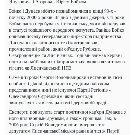
Януковича і Азарова - Юрієм Бойком.
Бойко і Дунаєв нібито познайомилися в кінці 90-х -
початку 2000-х років. Згідно з даними джерел, в ті роки
Бойко часто перебував у Лисичанську, яким він керував
в статусі тодішнього народного депутата, Раніше Бойко
обіймав посаду генерального директора підприємства
Лисичанськнафтооргсинтез і контролював
промисловий район, який об'єднує Рубіжне,
Сєвєродонецьк та Лисичанськ. Тоді він займав керівні
пости на найбільших підприємствах, включаючи такого
гіганта як Лисичанський НПЗ.
Саме в ті роки Сергій Володимирович встановив тісні
особисті і ділові відносини з ще одним одіозним
представником нині не існуючої Партії Регіонів -
Олександром Єфремовим, який сьогодні
звинувачується в сепаратизмі і державній зраді.
Експерти пов'язують старт політичної кар'єри Дунаєва з
його впливовими друзями, а також грошима. Так, в
2006 році Сергій Володимирович вперше стає
депутатом Лисичанської міської ради від тієї ж Партії