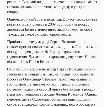
регіонів. В органі влади він займає пост глави комісії з
питань соціальної політики, молоді, фізкультури і
спорту.
Одночасно з кар'єрою в політиці, Дунаєв продовжував
розвивати свій бізнес і в 2009 році обійняв посаду
директора Енергетичної інвестиційної компанією, а
також стає головою Енергопромтекста.
Приблизно в тому ж році Сергій Володимирович
цілком прогнозовано стає мером рідного Лисичанська,
від куди переїжджає в 2012 році, отримавши
підвищення. Дунаєв стає народним депутатом України
від все тієї ж Партії Регіонів.
Свій перший успіх в політиці Сергій Володимирович
завойовує зі скандалом. Так, на посаду його відверто
просував Олександр Єфремов, якого тоді називали
господарем Луганської області. Заради висунення
потрібну людину в особі Дунаєва був змішав з посади
мера його тодішній господар Леонід Красанов. Однак,
перемозі друга Єфремова і Бойко завадив тодішній
секретар міськради Сергій Баранник, якого обрали на