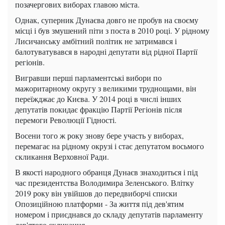
позачергових виборах главою міста.
Однак, суперник Дунаєва довго не пробув на своєму
місці і був змушений піти з поста в 2010 році. У рідному
Лисичанську амбітний політик не затримався і
балотуватувався в народні депутати від рідної Партії
регіонів.
Вигравши перші парламентські вибори по
мажоритарному округу з великими труднощами, він
переїжджає до Києва. У 2014 році в числі інших
депутатів покидає фракцію Партії Регіонів після
перемоги Революції Гідності.
Восени того ж року знову бере участь у виборах,
перемагає на рідному окрузі і стає депутатом восьмого
скликання Верховної Ради.
В якості народного обранця Дунаєв знаходиться і під
час президентства Володимира Зеленського. Влітку
2019 року він увійшов до передвиборчі списки
Опозиційною платформи - За життя під дев'ятим
номером і приєднався до складу депутатів парламенту
дев'ятого скликання.