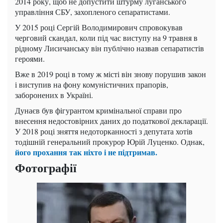
2014 року, щоб не допустити штурму луганського
управління СБУ, захопленого сепаратистами.
У 2015 році Сергій Володимирович спровокував
черговий скандал, коли під час виступу на 9 травня в
рідному Лисичанську він публічно назвав сепаратистів
героями.
Вже в 2019 році в тому ж місті він знову порушив закон
і виступив на фону комуністичних прапорів,
заборонених в Україні.
Дунаєв був фігурантом кримінальної справи про
внесення недостовірних даних до податкової декларації.
У 2018 році зняття недоторканності з депутата хотів
тодішній генеральний прокурор Юрій Луценко. Однак,
його прохання так ніхто і не підтримав.
Фотографії