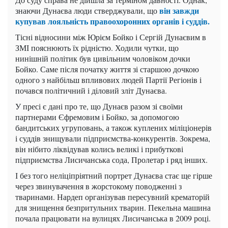
він завжди
знаючи Дунаєва люди стверджували, що
купував лояльність правоохоронних органів і суддів.
Тісні відносини між Юрієм Бойко і Сергій Дунаєвим в
ЗМІ пояснюють їх рідністю. Ходили чутки, що
нинішній політик був цивільним чоловіком дочки
Бойко. Саме після початку життя зі старшою дочкою
одного з найбільш впливових людей Партії Регіонів і
почався політичний і діловий зліт Дунаєва.
У пресі є дані про те, що Дунаєв разом зі своїми
партнерами Єфремовим і Бойко, за допомогою
бандитських угруповань, а також куплених міліціонерів
і суддів знищували підприємства-конкурентів. Зокрема,
він нібито ліквідував колись великі і прибуткові
підприємства Лисичанська сода, Пролетар і ряд інших.
І без того неліціпріятний портрет Дунаєва стає ще гірше
через звинувачення в жорстокому поводженні з
тваринами. Нардеп організував пересувний крематорій
для знищення безпритульних тварин. Пекельна машина
почала працювати на вулицях Лисичанська в 2009 році.