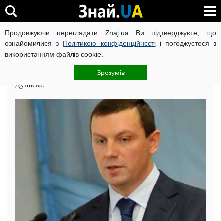
Продовжуючи переглядати Znaj.ua Ви підтверджуєте, що
Головна
Досьє
ознайомилися з
Політикою конфіденційності
і погоджуєтеся з
використанням файлів cookie.
Сергей Дунаев: биография и компромат
Шокуюча правда і чутки про народного депутата Сергія
Зрозумів
Дунаєва.