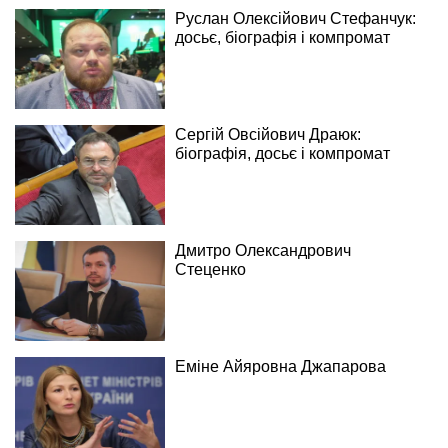
Руслан Олексійович Стефанчук:
досьє, біографія і компромат
Сергій Овсійович Драюк:
біографія, досьє і компромат
Дмитро Олександрович
Стеценко
Еміне Айяровна Джапарова