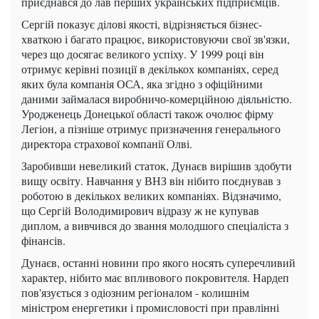
приєднався до лав перших українських підприємців.
Сергій показує ділові якості, відрізняється бізнес-
хваткою і багато працює, використовуючи свої зв'язки,
через що досягає великого успіху. У 1999 році він
отримує керівні позиції в декількох компаніях, серед
яких була компанія ОСА, яка згідно з офіційними
даними займалася виробничо-комерційною діяльністю.
Уродженець Донецької області також очолює фірму
Легіон, а пізніше отримує призначення генерального
директора страхової компанії Олві.
Заробивши невеликий статок, Дунаєв вирішив здобути
вищу освіту. Навчання у ВНЗ він нібито поєднував з
роботою в декількох великих компаніях. Відзначимо,
що Сергій Володимирович відразу ж не купував
диплом, а вивчився до звання молодшого спеціаліста з
фінансів.
Дунаєв, останні новини про якого носять суперечливий
характер, нібито має впливового покровителя. Нардеп
пов'язується з одіозним регіоналом - колишнім
міністром енергетики і промисловості при правлінні