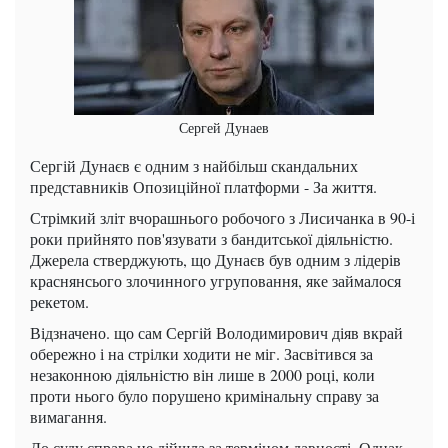
Сергей Дунаев
Сергій Дунаєв є одним з найбільш скандальних
представників Опозиційної платформи - За життя.
Стрімкий зліт вчорашнього робочого з Лисичанка в 90-і
роки прийнято пов'язувати з бандитської діяльністю.
Джерела стверджують, що Дунаєв був одним з лідерів
краснянсього злочинного угруповання, яке займалося
рекетом.
Відзначено. що сам Сергій Володимирович діяв вкрай
обережно і на стрілки ходити не міг. Засвітився за
незаконною діяльністю він лише в 2000 році, коли
проти нього було порушено кримінальну справу за
вимагання.
До суду справа не дійшла за терміном давності. Однак,