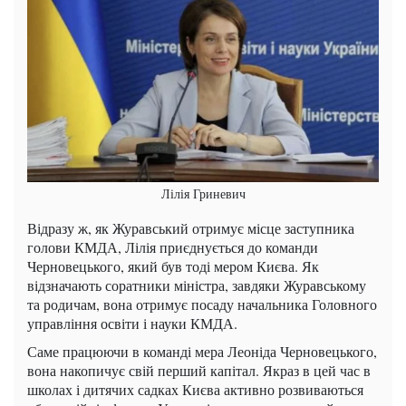
Лілія Гриневич
Відразу ж, як Журавський отримує місце заступника
голови КМДА, Лілія приєднується до команди
Черновецького, який був тоді мером Києва. Як
відзначають соратники міністра, завдяки Журавському
та родичам, вона отримує посаду начальника Головного
управління освіти і науки КМДА.
Саме працюючи в команді мера Леоніда Черновецького,
вона накопичує свій перший капітал. Якраз в цей час в
школах і дитячих садках Києва активно розвиваються