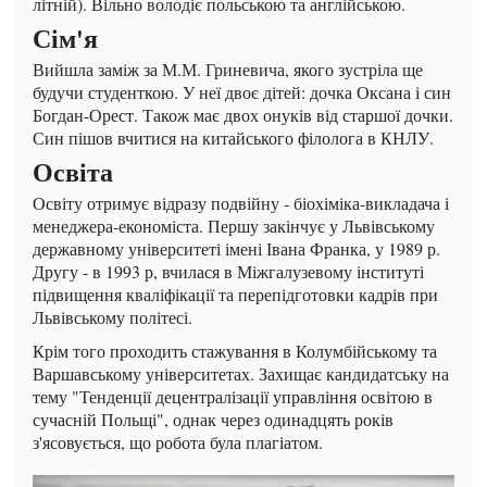
літній). Вільно володіє польською та англійською.
Сім'я
Вийшла заміж за М.М. Гриневича, якого зустріла ще
будучи студенткою. У неї двоє дітей: дочка Оксана і син
Богдан-Орест. Також має двох онуків від старшої дочки.
Син пішов вчитися на китайського філолога в КНЛУ.
Освіта
Освіту отримує відразу подвійну - біохіміка-викладача і
менеджера-економіста. Першу закінчує у Львівському
державному університеті імені Івана Франка, у 1989 р.
Другу - в 1993 р, вчилася в Міжгалузевому інституті
підвищення кваліфікації та перепідготовки кадрів при
Львівському політесі.
Крім того проходить стажування в Колумбійському та
Варшавському університетах. Захищає кандидатську на
тему "Тенденції децентралізації управління освітою в
сучасній Польщі", однак через одинадцять років
з'ясовується, що робота була плагіатом.