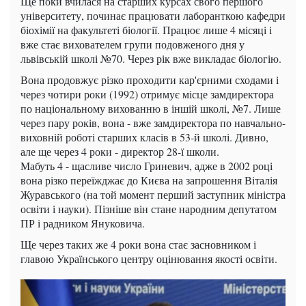
Ще поки вчилася на старших курсах свого першого
університету, починає працювати лаборанткою кафедри
біохімії на факультеті біології. Працює лише 4 місяці і
вже стає вихователем групи подовженого дня у
львівській школі №70. Через рік вже викладає біологію.
Вона продовжує різко проходити кар'єрними сходами і
через чотири роки (1992) отримує місце замдиректора
по національному вихованню в іншій школі, №7. Лише
через пару років, вона - вже замдиректора по навчально-
виховній роботі старших класів в 53-й школі. Дивно,
але ще через 4 роки - директор 28-ї школи.
Мабуть 4 - щасливе число Гриневич, адже в 2002 році
вона різко переїжджає до Києва на запрошення Віталія
Журавського (на той момент перший заступник міністра
освіти і науки). Пізніше він стане народним депутатом
ПР і радником Януковича.
Ще через таких же 4 роки вона стає засновником і
главою Українського центру оцінювання якості освіти.