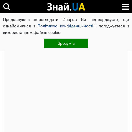
Продовжуючи переглядати Znaj.ua Ви підтверджуєте, що
Головна
Досьє
ознайомилися з
Політикою конфіденційності
і погоджуєтеся з
використанням файлів cookie.
Лілія Гриневич: досьє і біографія
Читайте повну біографію Лілії Гриневич
Зрозумів