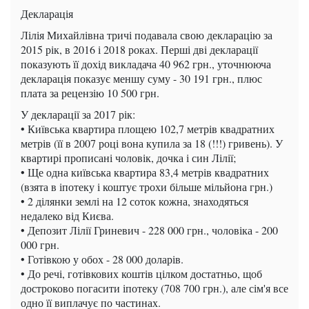
Декларація
Лілія Михайлівна тричі подавала свою декларацію за
2015 рік, в 2016 і 2018 роках. Перші дві декларації
показують її дохід викладача 40 962 грн., уточнююча
декларація показує меншу суму - 30 191 грн., плюс
плата за рецензію 10 500 грн.
У декларації за 2017 рік:
• Київська квартира площею 102,7 метрів квадратних
метрів (її в 2007 році вона купила за 18 (!!!) гривень). У
квартирі прописані чоловік, дочка і син Лілії;
• Ще одна київська квартира 83,4 метрів квадратних
(взята в іпотеку і коштує трохи більше мільйона грн.)
• 2 ділянки землі на 12 соток кожна, знаходяться
недалеко від Києва.
• Депозит Лілії Гриневич - 228 000 грн., чоловіка - 200
000 грн.
• Готівкою у обох - 28 000 доларів.
• До речі, готівкових коштів цілком достатньо, щоб
достроково погасити іпотеку (708 700 грн.), але сім'я все
одно її виплачує по частинах.