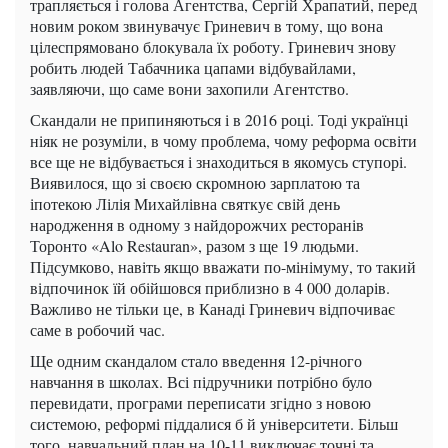
трапляється і голова Агентства, Сергій Храпатий, перед
новим роком звинувачує Гриневич в тому, що вона
цілеспрямовано блокувала їх роботу. Гриневич знову
робить людей Табачника цапами відбувайлами,
заявляючи, що саме вони захопили Агентство.
Скандали не припиняються і в 2016 році. Тоді українці
ніяк не розуміли, в чому проблема, чому реформа освіти
все ще не відбувається і знаходиться в якомусь ступорі.
Виявилося, що зі своєю скромною зарплатою та
іпотекою Лілія Михайлівна святкує свій день
народження в одному з найдорожчих ресторанів
Торонто «Alo Restauran», разом з ще 19 людьми.
Підсумково, навіть якщо вважати по-мінімуму, то такий
відпочинок їй обійшовся приблизно в 4 000 доларів.
Важливо не тільки це, в Канаді Гриневич відпочиває
саме в робочий час.
Ще одним скандалом стало введення 12-річного
навчання в школах. Всі підручники потрібно було
перевидати, програми переписати згідно з новою
системою, реформі піддалися б й університети. Більш
того, навчальний план на 10-11 виключає точні та