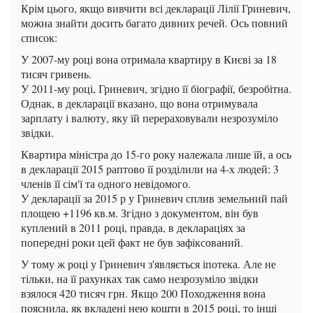
Крім цього, якщо вивчити всі декларації Лілії Гриневич,
можна знайти досить багато дивних речей. Ось повний
список:
У 2007-му році вона отримала квартиру в Києві за 18
тисяч гривень.
У 2011-му році, Гриневич, згідно її біографії, безробітна.
Однак, в декларації вказано, що вона отримувала
зарплату і валюту, яку їй перераховували незрозуміло
звідки.
Квартира міністра до 15-го року належала лише їй, а ось
в декларації 2015 раптово її розділили на 4-х людей: 3
членів її сім'ї та одного невідомого.
У декларації за 2015 р у Гриневич сплив земельний пай
площею +1196 кв.м. Згідно з документом, він був
куплений в 2011 році, правда, в деклараціях за
попередні роки цей факт не був зафіксований.
У тому ж році у Гриневич з'являється іпотека. Але не
тільки, на її рахунках так само незрозуміло звідки
взялося 420 тисяч грн. Якщо 200 Походження вона
пояснила, як вкладені нею кошти в 2015 році, то інші