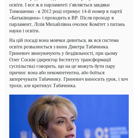
освіти. І все ж в парламенті з’являється завдяки
Тимошенко - в 2012 році отримує 14-й номер в партії
«Батьківщина» і проходить в ВР. Після проходу в
парламент, Лілія Михайлівна очолює Комітет з питань
науки і освіти.
На цій посаді вона мовчки дивиться, як вся система
освіти розвалюється з вини Дмитра Табачника.
Гриневич звинувачують у бездіяльності, при цьому
Олег Соскін (директор Інституту трансформації
суспільства) говорить, що на це можуть бути пару
причин: вона або некомпетентна, або боїться
заперечувати Табачнику. Гриневич виносить урок, і хоч
трохи, але критикує Табачника.