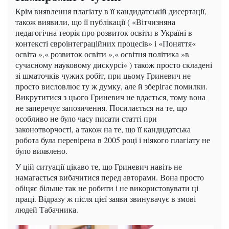
Крім виявлення плагіату в її кандидатській дисертації,
також виявили, що її публікації ( «Вітчизняна
педагогічна теорія про розвиток освіти в Україні в
контексті євроінтеграційних процесів» і «Поняття«
освіта »,« розвиток освіти »,« освітня політика »в
сучасному науковому дискурсі» ) також просто складені
зі шматочків чужих робіт, при цьому Гриневич не
просто висловлює ту ж думку, але й зберігає помилки.
Викрутитися з цього Гриневич не вдається, тому вона
не заперечує запозичення. Посилається на те, що
особливо не було часу писати статті при
законотворчості, а також на те, що її кандидатська
робота була перевірена в 2005 році і ніякого плагіату не
було виявлено.
У цій ситуації цікаво те, що Гриневич навіть не
намагається вибачитися перед авторами. Вона просто
обіцяє більше так не робити і не використовувати ці
праці. Відразу ж після цієї заяви звинувачує в змові
людей Табачника.