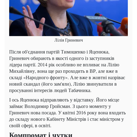
Лілія Гриневич
Після об'єднання партій Тимошенко і Яценюка,
Гриневич обирають в якості одного із заступників
лідера партії. 2014 рік особливо не впливає на Лілію
Михайлівну, вона ще раз проходить в ВР, але вже в
складі «Народного фронту». Але вже в жовтні назріває
новий скандал (його зам'яли), Лілію звинуватили в
просуванні інтересів людей Табачника.
І ось Яценюка відправляють у відставку. Його місце
займає Володимир Гройсман. З цього моменту у
Гриневич нова посада. У квітні 2016 року вона входить
до складу нового Кабінету Міністрів і стає міністром у
своїй сфері, в освіті.
Компромат і чутки