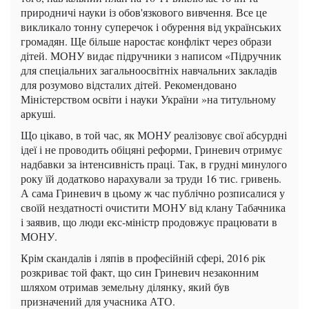
природничі науки із обов'язкового вивчення. Все це
викликало тонну суперечок і обурення від українських
громадян. Ще більше наростає конфлікт через образи
дітей. МОНУ видає підручники з написом «Підручник
для спеціальних загальноосвітніх навчальних закладів
для розумово відсталих дітей. Рекомендовано
Міністерством освіти і науки України »на титульному
аркуші.
Що цікаво, в той час, як МОНУ реалізовує свої абсурдні
ідеї і не проводить обіцяні реформи, Гриневич отримує
надбавки за інтенсивність праці. Так, в грудні минулого
року їй додатково нарахували за труди 16 тис. гривень.
А сама Гриневич в цьому ж час публічно розписалися у
своїй нездатності очистити МОНУ від клану Табачника
і заявив, що люди екс-міністр продовжує працювати в
МОНУ.
Крім скандалів і ляпів в професійній сфері, 2016 рік
розкриває той факт, що син Гриневич незаконним
шляхом отримав земельну ділянку, який був
призначений для учасника АТО.