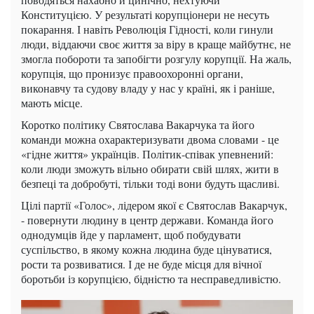
Конституцією. У результаті корупціонери не несуть
покарання. І навіть Революція Гідності, коли гинули
люди, віддаючи своє життя за віру в краще майбутнє, не
змогла побороти та запобігти розгулу корупції. На жаль,
корупція, що пронизує правоохоронні органи,
виконавчу та судову владу у нас у країні, як і раніше,
мають місце.
Коротко політику Святослава Вакарчука та його
команди можна охарактеризувати двома словами - це
«гідне життя» українців. Політик-співак упевнений:
коли люди зможуть вільно обирати свій шлях, жити в
безпеці та добробуті, тільки тоді вони будуть щасливі.
Цілі партії «Голос», лідером якої є Святослав Вакарчук,
- повернути людину в центр держави. Команда його
однодумців йде у парламент, щоб побудувати
суспільство, в якому кожна людина буде цінуватися,
рости та розвиватися. І де не буде місця для вічної
боротьби із корупцією, бідністю та несправедливістю.