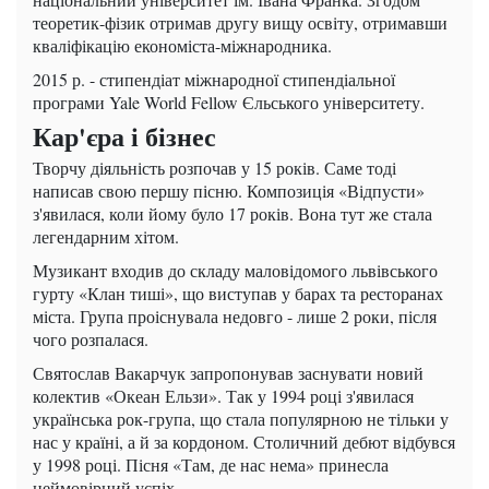
теоретик-фізик отримав другу вищу освіту, отримавши
кваліфікацію економіста-міжнародника.
2015 р. - стипендіат міжнародної стипендіальної
програми Yale World Fellow Єльського університету.
Кар'єра і бізнес
Творчу діяльність розпочав у 15 років. Саме тоді
написав свою першу пісню. Композиція «Відпусти»
з'явилася, коли йому було 17 років. Вона тут же стала
легендарним хітом.
Музикант входив до складу маловідомого львівського
гурту «Клан тиші», що виступав у барах та ресторанах
міста. Група проіснувала недовго - лише 2 роки, після
чого розпалася.
Святослав Вакарчук запропонував заснувати новий
колектив «Океан Ельзи». Так у 1994 році з'явилася
українська рок-група, що стала популярною не тільки у
нас у країні, а й за кордоном. Столичний дебют відбувся
у 1998 році. Пісня «Там, де нас нема» принесла
неймовірний успіх.