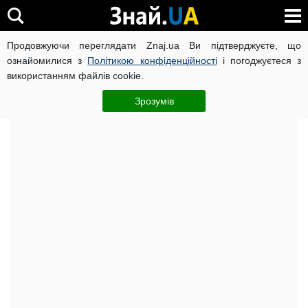
Продовжуючи переглядати Znaj.ua Ви підтверджуєте, що
Головна
Досьє
ознайомилися з
Політикою конфіденційності
і погоджуєтеся з
використанням файлів cookie.
Святослав Вакарчук: біографія і досьє
Зрозумів