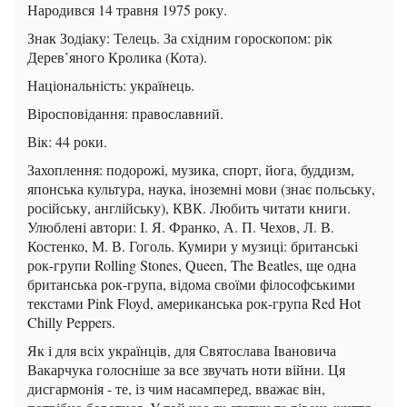
Народився 14 травня 1975 року.
Знак Зодіаку: Телець. За східним гороскопом: рік
Дерев’яного Кролика (Кота).
Національність: українець.
Віросповідання: православний.
Вік: 44 роки.
Захоплення: подорожі, музика, спорт, йога, буддизм,
японська культура, наука, іноземні мови (знає польську,
російську, англійську), КВК. Любить читати книги.
Улюблені автори: І. Я. Франко, А. П. Чехов, Л. В.
Костенко, М. В. Гоголь. Кумири у музиці: британські
рок-групи Rolling Stones, Queen, The Beatles, ще одна
британська рок-група, відома своїми філософськими
текстами Pink Floyd, американська рок-група Red Hot
Chilly Peppers.
Як і для всіх українців, для Святослава Івановича
Вакарчука голосніше за все звучать ноти війни. Ця
дисгармонія - те, із чим насамперед, вважає він,