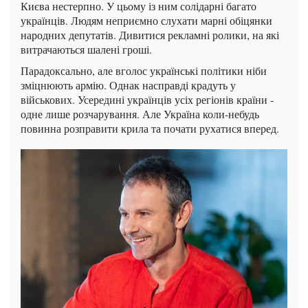
Києва нестерпно. У цьому із ним солідарні багато
українців. Людям неприємно слухати марні обіцянки
народних депутатів. Дивитися рекламні ролики, на які
витрачаються шалені гроші.
Парадоксально, але вголос українські політики ніби
зміцнюють армію. Однак насправді крадуть у
військових. Усередині українців усіх регіонів країни -
одне лише розчарування. Але Україна коли-небудь
повинна розправити крила та почати рухатися вперед.