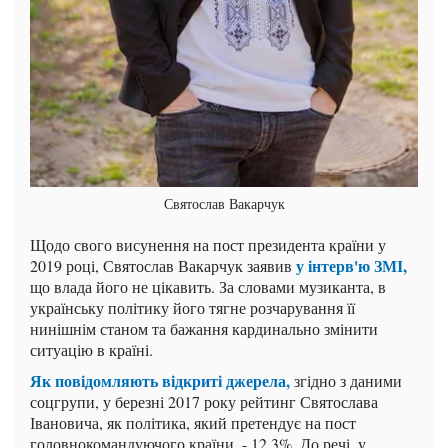
Святослав Вакарчук
Щодо свого висунення на пост президента країни у
у інтерв'ю ЗМІ,
2019 році, Святослав Вакарчук заявив
що влада його не цікавить. За словами музиканта, в
українську політику його тягне розчарування її
нинішнім станом та бажання кардинально змінити
ситуацію в країні.
Як повідомляють відкриті джерела,
згідно з даними
соцгрупи, у березні 2017 року рейтинг Святослава
Івановича, як політика, який претендує на пост
головнокомандуючого країни, - 12,3%. До речі, у