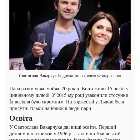
Святослав Вакарчук із дружиною Лялею Фонарьовою
Пара разом увже майже 20 років. Вони жили 15 років у
цивільному шлюбі. У 2015-му році узаконили стосунки.
Їх весілля було скромним. На торжестві у Львові були
присутні тільки найближчі люди пари.
Освіта
У Святослава Вакарчука дві вищі освіти. Перший
диплом він отримав у 1996 р. - закінчив Львівський
національний університет ім. Івана Франка. Згодом