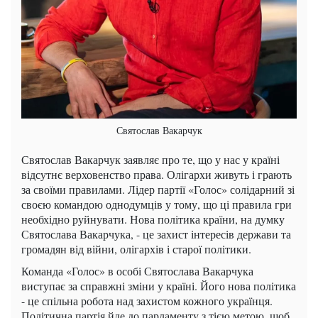
Святослав Вакарчук
Святослав Вакарчук заявляє про те, що у нас у країні
відсутнє верховенство права. Олігархи живуть і грають
за своїми правилами. Лідер партії «Голос» солідарний зі
своєю командою однодумців у тому, що ці правила гри
необхідно руйнувати. Нова політика країни, на думку
Святослава Вакарчука, - це захист інтересів держави та
громадян від війни, олігархів і старої політики.
Команда «Голос» в особі Святослава Вакарчука
виступає за справжні зміни у країні. Його нова політика
- це спільна робота над захистом кожного українця.
Політична партія йде до парламенту з тією метою, щоб