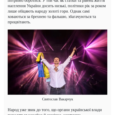
потрібно боротися. У той час як статки та рівень життя
населення України досить низькі, політики рік за роком
лише обіцяють народу золоті гори. Однак самі
ховаються за брехнею та фальшю, збагачуються та
процвітають.
Святослав Вакарчук
Народ уже звик до того, що органи української влади
поводяться нахабно й цинічно, нехтуючи