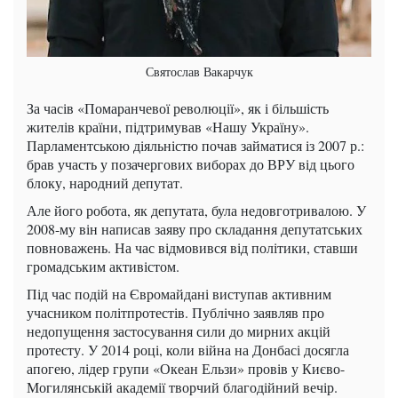
Святослав Вакарчук
За часів «Помаранчевої революції», як і більшість
жителів країни, підтримував «Нашу Україну».
Парламентською діяльністю почав займатися із 2007 р.:
брав участь у позачергових виборах до ВРУ від цього
блоку, народний депутат.
Але його робота, як депутата, була недовготривалою. У
2008-му він написав заяву про складання депутатських
повноважень. На час відмовився від політики, ставши
громадським активістом.
Під час подій на Євромайдані виступав активним
учасником політпротестів. Публічно заявляв про
недопущення застосування сили до мирних акцій
протесту. У 2014 році, коли війна на Донбасі досягла
апогею, лідер групи «Океан Ельзи» провів у Києво-
Могилянській академії творчий благодійний вечір.