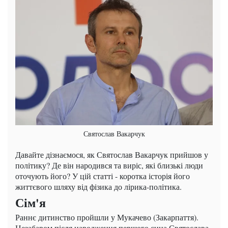
Святослав Вакарчук
Давайте дізнаємося, як Святослав Вакарчук прийшов у
політику? Де він народився та виріс, які близькі люди
оточують його? У цій статті - коротка історія його
життєвого шляху від фізика до лірика-політика.
Сім'я
Раннє дитинство пройшли у Мукачево (Закарпаття).
Незабаром після народження першого сина Святослава