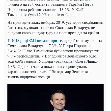
чинного на той момент президента України Петра
Порошенка рейтинг становив 13,2%. У Юлії
Тимошенко було 12,9% голосів виборців.
На президентських виборах 2019, усупереч сподіванням
багатьох, музикант-політик Святослав Вакарчук не
висував свою кандидатуру на пост президента країни.
У 2018 році ЗМІ писали про те,
що рейтинг музиканта
Святослава Вакарчука - 7,3%. У Петра Порошенка -
8,4%. За Юлію Тимошенко були готові проголосувати
9,3% респондентів. У Володимира Зеленського було
тоді 6,6% голосів. У лідера «радикалів» Олега Ляшко -
4,8%. Однак із часом показники соцопитувань
кардинально змінилися. І Володимир Зеленський
зайняв лідируючі позиції.