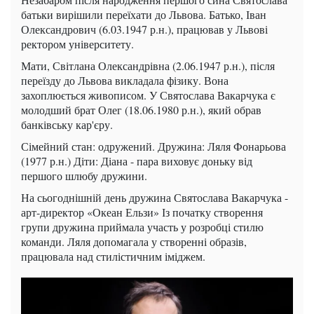
батьки вирішили переїхати до Львова. Батько, Іван
Олександрович (6.03.1947 р.н.), працював у Львові
ректором університету.
Мати, Світлана Олександрівна (2.06.1947 р.н.), після
переїзду до Львова викладала фізику. Вона
захоплюється живописом. У Святослава Вакарчука є
молодший брат Олег (18.06.1980 р.н.), який обрав
банківську кар'єру.
Сімейний стан: одружений. Дружина: Ляля Фонарьова
(1977 р.н.) Діти: Діана - пара виховує доньку від
першого шлюбу дружини.
На сьогоднішній день дружина Святослава Вакарчука -
арт-директор «Океан Ельзи» Із початку створення
групи дружина приймала участь у розробці стилю
команди. Ляля допомагала у створенні образів,
працювала над стилістичним іміджем.