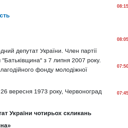
08:1
ість
08:0
одний депутат України. Член партії
 "Батьківщина" з 7 липня 2007 року.
07:5
Благодійного фонду молодіжної
 26 вересня 1973 року, Червоноград
07:4
ат України чотирьох скликань
ина»