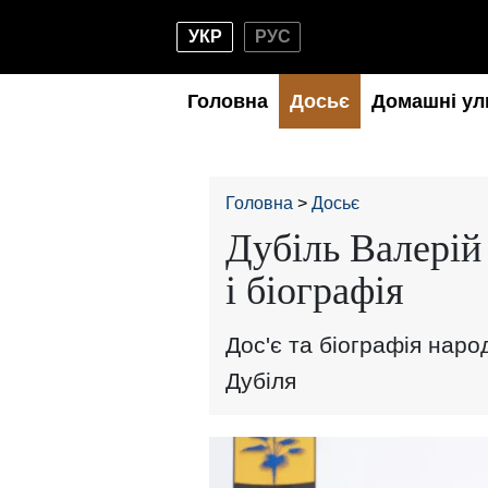
УКР
РУС
Головна
Досьє
Домашні ул
Головна
Досьє
Дубіль Валерій
і біографія
Дос'є та біографія наро
Дубіля