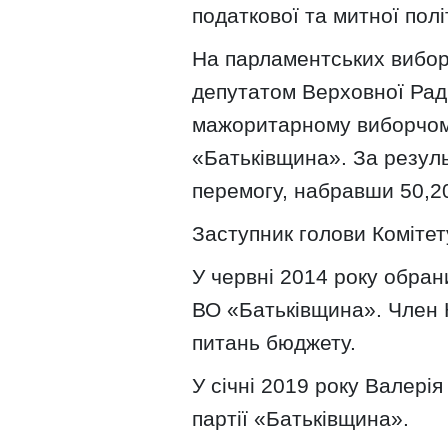
податкової та митної полі
На парламентських вибор
депутатом Верховної Рад
мажоритарному виборчому
«Батьківщина». За резул
перемогу, набравши 50,2
Заступник голови Комітет
У червні 2014 року обран
ВО «Батьківщина». Член К
питань бюджету.
У січні 2019 року Валері
партії «Батьківщина».