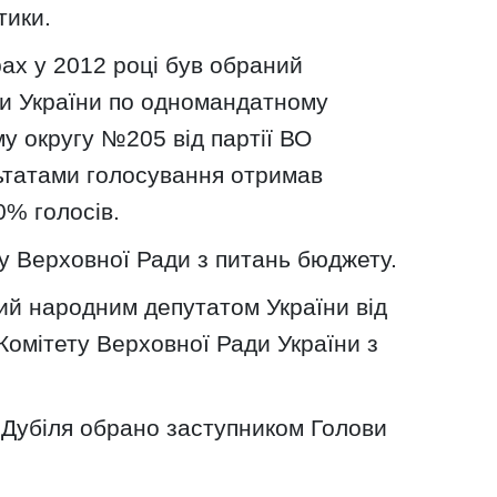
тики.
ах у 2012 році був обраний
и України по одномандатному
 округу №205 від партії ВО
ьтатами голосування отримав
0% голосів.
у Верховної Ради з питань бюджету.
ий народним депутатом України від
омітету Верховної Ради України з
я Дубіля обрано заступником Голови