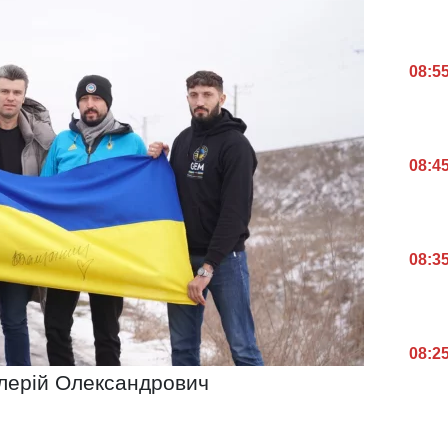
08:5
08:4
08:3
08:2
лерій Олександрович