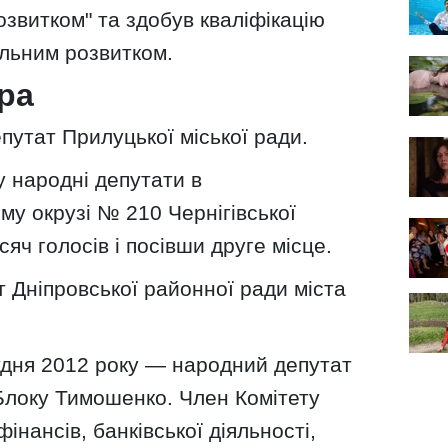
озвитком" та здобув кваліфікацію
ільним розвитком.
ра
путат Прилуцької міської ради.
у народні депутати в
у окрузі № 210 Чернігівської
яч голосів і посівши друге місце.
 Дніпровської районної ради міста
удня 2012 року — народний депутат
 Блоку Тимошенко. Член Комітету
інансів, банківської діяльності,