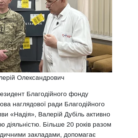
лерій Олександрович
резидент Благодійного фонду
олова наглядової ради Благодійного
иви «Надія», Валерій Дубіль активно
 діяльністю. Більше 20 років разом
едичними закладами, допомагає