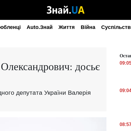
юбленці
Auto.Знай
Життя
Війна
Суспільств
Оста
 Олександрович: досьє
09:0
09:0
дного депутата України Валерія
08:5