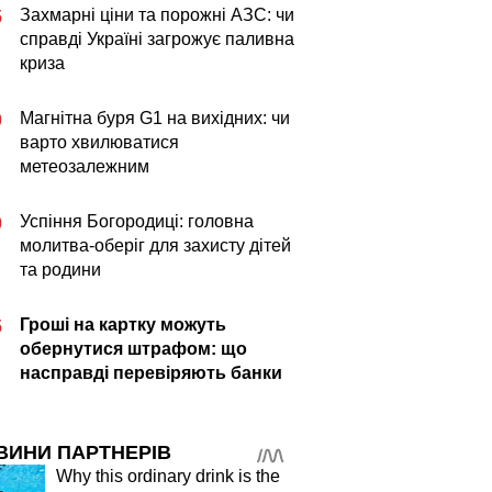
Захмарні ціни та порожні АЗС: чи
5
справді Україні загрожує паливна
криза
Магнітна буря G1 на вихідних: чи
0
варто хвилюватися
метеозалежним
Успіння Богородиці: головна
0
молитва-оберіг для захисту дітей
та родини
Гроші на картку можуть
5
обернутися штрафом: що
насправді перевіряють банки
ВИНИ ПАРТНЕРІВ
Why this ordinary drink is the