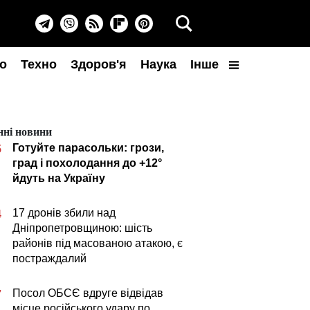
о
Техно
Здоров'я
Наука
Інше
нні новини
Готуйте парасольки: грози,
5
град і похолодання до +12°
йдуть на Україну
17 дронів збили над
4
Дніпропетровщиною: шість
районів під масованою атакою, є
постраждалий
Посол ОБСЄ вдруге відвідав
7
місце російського удару по