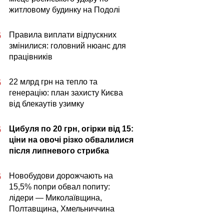
житловому будинку на Подолі
Правила виплати відпускних
5
змінилися: головний нюанс для
працівників
22 млрд грн на тепло та
5
генерацію: план захисту Києва
від блекаутів узимку
Цибуля по 20 грн, огірки від 15:
5
ціни на овочі різко обвалилися
після липневого стрибка
Новобудови дорожчають на
5
15,5% попри обвал попиту:
лідери — Миколаївщина,
Полтавщина, Хмельниччина