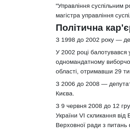
"Управління суспільним р
магістра управління сусп
Політична кар'є
З 1998 до 2002 року — де
У 2002 році балотувався 
одномандатному виборчом
області, отримавши 29 тис
З 2006 до 2008 — депутат
Києва.
З 9 червня 2008 до 12 гр
України VI скликання від
Верховної ради з питань ф