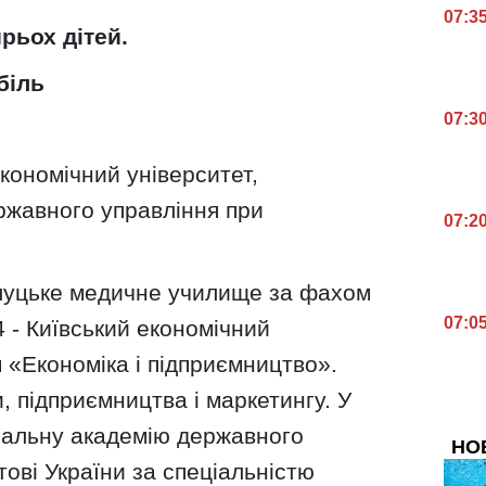
07:3
рьох дітей.
біль
07:3
кономічний університет,
ржавного управління при
07:2
илуцьке медичне училище за фахом
07:0
 - Київський економічний
 «Економіка і підприємництво».
и, підприємництва і маркетингу. У
ональну академію державного
НО
ові України за спеціальністю