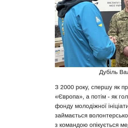
Дубіль Ва
З 2000 року, спершу як п
«Європа», а потім - як г
фонду молодіжної ініціат
займається волонтерською
з командою опікується м