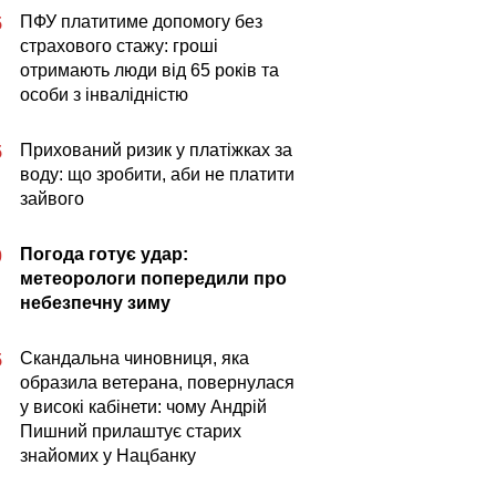
ПФУ платитиме допомогу без
5
страхового стажу: гроші
отримають люди від 65 років та
особи з інвалідністю
Прихований ризик у платіжках за
5
воду: що зробити, аби не платити
зайвого
Погода готує удар:
0
метеорологи попередили про
небезпечну зиму
Скандальна чиновниця, яка
5
образила ветерана, повернулася
у високі кабінети: чому Андрій
Пишний прилаштує старих
знайомих у Нацбанку