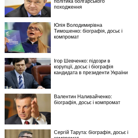
політика болгарського
походження
Юлія Володимирівна
Тимошенко: біографія, досьє і
компромат
Ігор Шевченко: підозри в
корупції, досьє і біографія
кандидата в президенти України
Валентин Наливайченко:
біографія, досьє і компромат
Сергій Тарута: біографія, досьє і