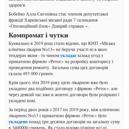
здоров'я.
Бобейко Алла Євгенівна стає членом депутатської
фракції Харківської міської ради 7 скликання
«Опозиційний блок« Довіряй справах ».
Компромат і чутки
Буквально в 2019 році стало відомо, що КНП «Міська
клінічна лікарня No13» не беручи участі ні в яких
укладає
тендерах яким - то чином
кілька угод з
приватною фірмою «Ретос» на розробку кошторису і
проведення ремонту. Загальна сума цих договорів
склала 493 000 гривен.
Крім цього літа 2019 року цією лікарнею вже було
укладено два подібних договору з фірмою «Ретос», але
через деякий час вже в жовтні договори були розірвані і
укладені нові.
За період двох років з 2017 по 2019 року, між клінічною
лікарнею No13 і приватною фірмою «Ретос» було
укладено
понад три десятки договорів на загальну суму
в 3400000 гривень. Як стало відомо пізніше всі ці