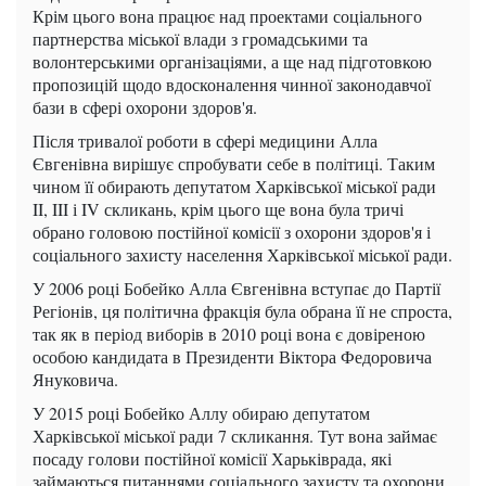
Крім цього вона працює над проектами соціального
партнерства міської влади з громадськими та
волонтерськими організаціями, а ще над підготовкою
пропозицій щодо вдосконалення чинної законодавчої
бази в сфері охорони здоров'я.
Після тривалої роботи в сфері медицини Алла
Євгенівна вирішує спробувати себе в політиці. Таким
чином її обирають депутатом Харківської міської ради
II, III і IV скликань, крім цього ще вона була тричі
обрано головою постійної комісії з охорони здоров'я і
соціального захисту населення Харківської міської ради.
У 2006 році Бобейко Алла Євгенівна вступає до Партії
Регіонів, ця політична фракція була обрана її не спроста,
так як в період виборів в 2010 році вона є довіреною
особою кандидата в Президенти Віктора Федоровича
Януковича.
У 2015 році Бобейко Аллу обираю депутатом
Харківської міської ради 7 скликання. Тут вона займає
посаду голови постійної комісії Харьківрада, які
займаються питаннями соціального захисту та охорони