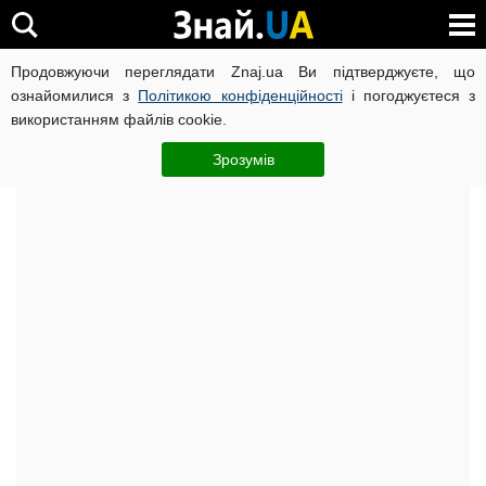
Продовжуючи переглядати Znaj.ua Ви підтверджуєте, що
Головна
Досьє
ознайомилися з
Політикою конфіденційності
і погоджуєтеся з
використанням файлів cookie.
Алла Євгенівна Бобейко: досьє, компромат,
біографія, фото
Зрозумів