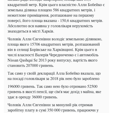
квадратний метр. Крім цього власністю Алли Бобейко є
земельна ділянка площею 586 квадратних метрів, і
нежитлове приміщення, розташоване на першому
поверсі, його площа вказана - 150,6 квадратних метрів.
Абсолютно вся наявна у головлікаря нерухомість
знаходиться в місті Харків.
Чоловік Алли Євгенівни володіє земельною ділянкою,
площа якого 15706 квадратних метрів, розташований
він в селищі Борівське на Харківщині. Крім цього в
числі власності Валерія Чередниченко є і автомобіль
Nissan Qashqai Se 2013 року випуску, вартість якого
становить 207000 гривень.
Так само у своїй декларації Алла Бобейко вказала, що
на посаді головлікаря за 2018 рік нею було зароблено
196000 гривень. Так само нею було отримано 52500
гривень в якості пенсії, ще сім'я має дохід з майна, яке
здає в оренду 36000 гривень.
Чоловік Алли Євгенівни за минулий рік отримав
заробітну плату в сумі 350 000 гривень, працюючи у