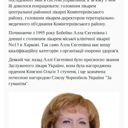
їй довелося попрацювати: головним лікарем
центральної районної лікарні Комінтернівського
району, головним лікарем-директором територіально-
медичного об'єднання Комінтернівського району.
Починаючи з 1995 року Бобейко Алла Євгенівна і
донині є головним лікарем міської клінічної лікарні
No13 в Харкові. Так само Алла Євгенівна має вищу
кваліфікаційну категорію з організації охорони здоров'я.
Деякий час назад Аллі Євгенівні було присвоєно звання
Заслуженого лікаря України, вона була нагороджена
орденом Княгині Ольги 3 ступеня, і ще зазначена
почесною нагородою Союзу Чорнобиль України "За
гуманізм".