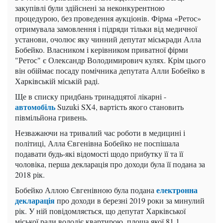
закупівлі були здійснені за неконкурентною
процедурою, без проведення аукціонів. Фірма «Ретос»
отримувала замовлення і підряди тільки від медичної
установи, очолює яку чинний депутат міськради Алла
Бобейко. Власником і керівником приватної фірми
"Ретос" є Олександр Володимирович кулях. Крім цього
він обіймає посаду помічника депутата Алли Бобейко в
Харківській міській раді.
Ще в списку придбань тринадцятої лікарні -
автомобіль
Suzuki SX4, вартість якого становить
півмільйона гривень.
Незважаючи на тривалий час роботи в медицині і
політиці, Алла Євгенівна Бобейко не поспішала
подавати будь-які відомості щодо прибутку її та її
чоловіка, перша декларація про доходи була її подана за
2018 рік.
електронна
Бобейко Аллою Євгенівною була подана
декларація
про доходи в березні 2019 роки за минулий
рік. У ній повідомляється, що депутат Харківської
міської ради володіє квартирою, площа якої 81,1