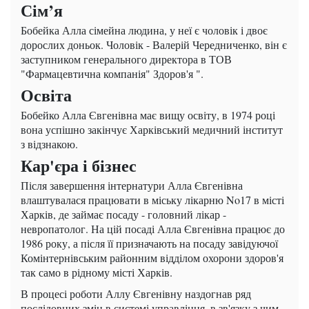
Сім’я
Бобейка Алла сімейна людина, у неї є чоловік і двоє
дорослих доньок. Чоловік - Валерій Чередниченко, він є
заступником генерального директора в ТОВ
"Фармацевтична компанія" Здоров'я ".
Освіта
Бобейко Алла Євгенівна має вищу освіту, в 1974 році
вона успішно закінчує Харківський медичний інститут
з відзнакою.
Кар'єра і бізнес
Після завершення інтернатури Алла Євгенівна
влаштувалася працювати в міську лікарню No17 в місті
Харків, де займає посаду - головний лікар -
невропатолог. На цій посаді Алла Євгенівна працює до
1986 року, а після її призначають на посаду завідуючої
Комінтернівським районним відділом охорони здоров'я
так само в рідному місті Харків.
В процесі роботи Аллу Євгенівну наздогнав ряд
послідовних змін в системі управління, в зв'язку з чим