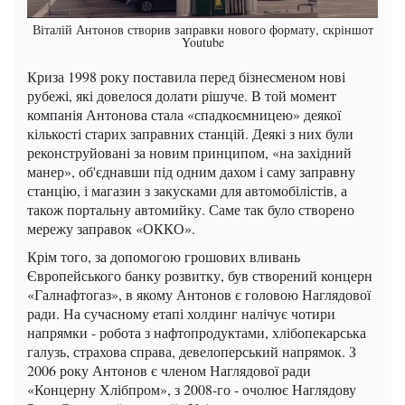
Віталій Антонов створив заправки нового формату, скріншот
Youtube
Криза 1998 року поставила перед бізнесменом нові
рубежі, які довелося долати рішуче. В той момент
компанія Антонова стала «спадкоємницею» деякої
кількості старих заправних станцій. Деякі з них були
реконструйовані за новим принципом, «на західний
манер», об'єднавши під одним дахом і саму заправну
станцію, і магазин з закусками для автомобілістів, а
також портальну автомийку. Саме так було створено
мережу заправок «ОККО».
Крім того, за допомогою грошових вливань
Європейського банку розвитку, був створений концерн
«Галнафтогаз», в якому Антонов є головою Наглядової
ради. На сучасному етапі холдинг налічує чотири
напрямки - робота з нафтопродуктами, хлібопекарська
галузь, страхова справа, девелоперський напрямок. З
2006 року Антонов є членом Наглядової ради
«Концерну Хлібпром», з 2008-го - очолює Наглядову