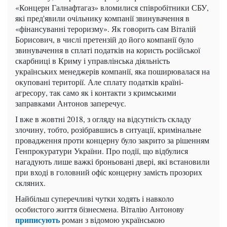
«Концерн Галнафтагаз» вломилися співробітники СБУ,
які пред'явили очільнику компанії звинувачення в
«фінансуванні тероризму». Як говорить сам Віталій
Борисович, в числі претензій до його компанії було
звинувачення в сплаті податків на користь російської
скарбниці в Криму і управлінська діяльність
українських менеджерів компанії, яка поширювалася на
окуповані території. Але сплату податків країні-
агресору, так само як і контакти з кримськими
заправками Антонов заперечує.
І вже в жовтні 2018, з огляду на відсутність складу
злочину, тобто, розібравшись в ситуації, кримінальне
провадження проти концерну було закрито за рішенням
Генпрокуратури України. Про події, що відбулися
нагадують лише важкі броньовані двері, які встановили
при вході в головний офіс концерну замість прозорих
скляних.
Найбільш суперечливі чутки ходять і навколо
особистого життя бізнесмена. Віталію Антонову
приписують
роман з відомою українською