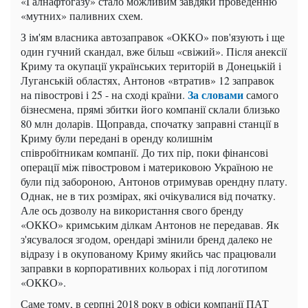
«Галнафтогазу» стало можливим завдяки проведенню
«мутних» паливних схем.
З ім'ям власника автозаправок «ОККО» пов'язують і ще
один гучний скандал, вже більш «свіжий». Після анексії
Криму та окупації українських територій в Донецькій і
Луганській областях, Антонов «втратив» 12 заправок
За словами
на півострові і 25 - на сході країни.
самого
бізнесмена, прямі збитки його компанії склали близько
80 млн доларів. Щоправда, спочатку заправні станції в
Криму були передані в оренду колишнім
співробітникам компанії. До тих пір, поки фінансові
операції між півостровом і материковою Україною не
були під забороною, Антонов отримував орендну плату.
Однак, не в тих розмірах, які очікувалися від початку.
Але ось дозволу на використання свого бренду
«ОККО» кримським ділкам Антонов не передавав. Як
з'ясувалося згодом, орендарі змінили бренд далеко не
відразу і в окупованому Криму якийсь час працювали
заправки в корпоративних кольорах і під логотипом
«ОККО».
Саме тому, в серпні 2018 року в офіси компанії ПАТ