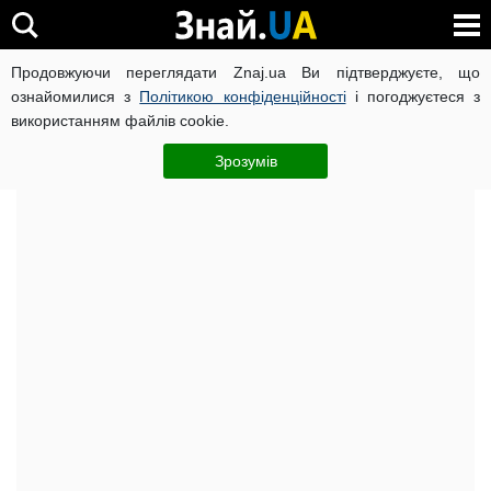
Продовжуючи переглядати Znaj.ua Ви підтверджуєте, що
Головна
Досьє
ознайомилися з
Політикою конфіденційності
і погоджуєтеся з
використанням файлів cookie.
Віталій Борисович Антонов: біографія,
кар'єра, скандалира,
Зрозумів