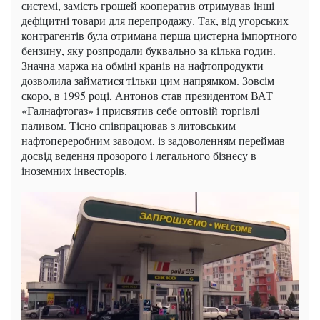
системі, замість грошей кооператив отримував інші
дефіцитні товари для перепродажу. Так, від угорських
контрагентів була отримана перша цистерна імпортного
бензину, яку розпродали буквально за кілька годин.
Значна маржа на обміні кранів на нафтопродукти
дозволила займатися тільки цим напрямком. Зовсім
скоро, в 1995 році, Антонов став президентом ВАТ
«Галнафтогаз» і присвятив себе оптовій торгівлі
паливом. Тісно співпрацював з литовським
нафтопереробним заводом, із задоволенням переймав
досвід ведення прозорого і легального бізнесу в
іноземних інвесторів.