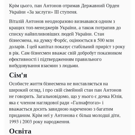
Крім цього, пан Антонов отримав Державний Орден
України «За заслуги» ІІІ ступеня.
Віталій Антонов неодноразово визнавався одним з
кращих топ-менеджерів України, а також потрапив до
списку найвпливовіших людей України. Стан
бізнесмена, на думку Форбс, оцінюється в 500 млн
доларів. І цей капітал показує стабільний приріст з року
в рік. Сам бізнесмен вважає свій добробут показником
ефективності і підтвердженням правильного
вибудовування взаємин з людьми.
Сім'я
Особисте життя бізнесмена не виставляється на
широкий огляд, і про свій сімейний стан пан Антонов
не говорить. Загальновідомо, що у нього є дочка Юлія,
яка є членом наглядової ради «Галнафтогаз» і
вважається досить завидною нареченою з багатим
приданим. Крім неї у Антонова є більш молодші діти,
1993 і 2003 року народження.
Освіта