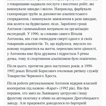
з товаришами надавали послуги з висотних робіт, які
виконували швидко і якісно. Наприклад, фарбували
газопровідні труби за допомогою альпіністського
спорядження, і виконували замовлення в рази швидше,
ніж колеги на будівельних лісах. Зароблені гроші
Антонов і компаньйони витрачали на організацію
експедицій. У 1990, за словами самого Віталія
Антонова, він став очевидцем смерті одного зі своїх
товаришів-альпіністів. Те, що відбулося, змусило по-
новому подивитися на життя, переосмислити цінності,
у Антонова вже була дружина і підростала 5-річна
дочка, тому зі спортивним альпінізмом було покінчено.
Після цього, протягом двох наступних років, в 1990-
1992 роках Віталій Борисович очолював рятівну службу
Товариства Червоного Хреста.
Після роботи рятувальником Антонов відкрив власний
кооператив під назвою «Карат» (1992 рік). Він був
першим, хто завіз на Львівщину цитрусові і іншу
фруктову екзотику в обмін на автокрани Дрогобицького
заводу. Але працювати доводилося по бартерній