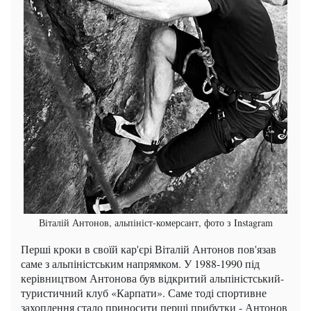
Віталій Антонов, альпініст-комерсант, фото з Instagram
Перші кроки в своїй кар'єрі Віталій Антонов пов'язав
саме з альпіністським напрямком. У 1988-1990 під
керівництвом Антонова був відкритий альпіністський-
туристичний клуб «Карпати». Саме тоді спортивне
захоплення стало приносити перші прибутки - Антонов