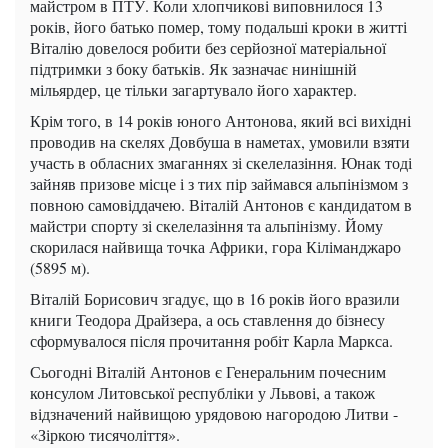
майстром в ПТУ. Коли хлопчикові виповнилося 13
років, його батько помер, тому подальші кроки в житті
Віталію довелося робити без серйозної матеріальної
підтримки з боку батьків. Як зазначає нинішній
мільярдер, це тільки загартувало його характер.
Крім того, в 14 років юного Антонова, який всі вихідні
проводив на скелях Довбуша в наметах, умовили взяти
участь в обласних змаганнях зі скелелазіння. Юнак тоді
зайняв призове місце і з тих пір займався альпінізмом з
повною самовіддачею. Віталій Антонов є кандидатом в
майстри спорту зі скелелазіння та альпінізму. Йому
скорилася найвища точка Африки, гора Кіліманджаро
(5895 м).
Віталій Борисович згадує, що в 16 років його вразили
книги Теодора Драйзера, а ось ставлення до бізнесу
сформувалося після прочитання робіт Карла Маркса.
Сьогодні Віталій Антонов є Генеральним почесним
консулом Литовської республіки у Львові, а також
відзначений найвищою урядовою нагородою Литви -
«Зіркою тисячоліття».