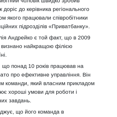
мбітний чоловік швидко зробив
ок доріс до керівника регіонального
вом якого працювали співробітники
нційних підрозділів «Приватбанку».
ія Андрейко є той факт, що в 2009
о визнано найкращою філією
ні.
 що понад 10 років працював на
гато про ефективне управління. Він
ом команди, який власним прикладом
рює хороші умови для роботи і
них завдань.
джує, що його команда в