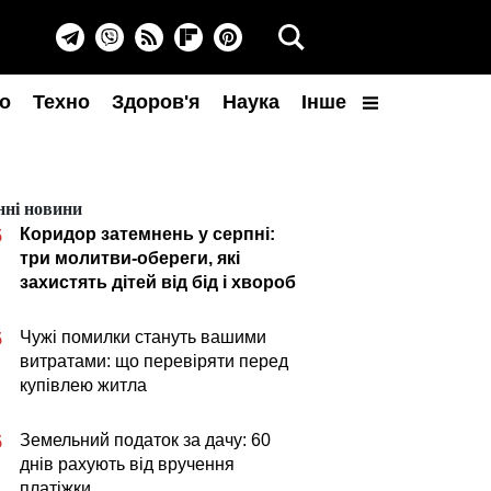
о
Техно
Здоров'я
Наука
Інше
нні новини
Коридор затемнень у серпні:
5
три молитви-обереги, які
захистять дітей від бід і хвороб
Чужі помилки стануть вашими
5
витратами: що перевіряти перед
купівлею житла
Земельний податок за дачу: 60
5
днів рахують від вручення
платіжки