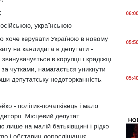
;
06:0
осійською, українською
то хоче керувати Україною в новому
05:5
вагу на кандидата в депутати -
 звинувачується в корупції і крадіжці
 за чутками, намагається уникнути
05:4
вши депутатську недоторканність.
йко - політик-початківець і мало
удиторії. Місцевий депутат
НО
ю лише на малій батьківщині і рідко
тво і обставин дорослішання