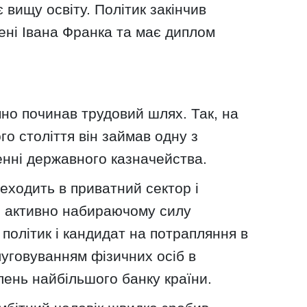
 вищу освіту. Політик закінчив
мені Івана Франка та має диплом
но починав трудовий шлях. Так, на
го століття він займав одну з
енні державного казначейства.
еходить в приватний сектор і
і активно набираючому силу
політик і кандидат на потрапляння в
уговуванням фізичних осіб в
ілень найбільшого банку країни.