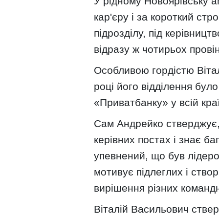
У рідному Новоярівську а
кар'єру і за короткий стр
підрозділу, під керівницт
відразу ж чотирьох прові
Особливою гордістю Вітал
році його відділення бул
«Приватбанку» у всій краї
Сам Андрейко стверджує,
керівних постах і знає ба
упевнений, що був лідер
мотивує підлеглих і ство
вирішення різних команд
Віталій Васильович ствер