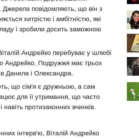
 Джерела повідомляють, що він з
зняється хитрістю і амбітністю, які
владу і зробили досить заможною
Віталій Андрейко перебуває у шлюбі
ю Андрейко. Подружжя має трьох
нів Данила і Олександра.
ть, що сім'я є дружньою, а сам
ацює для її утримання, що часто
і навіть протизаконних вчинків.
енних інтерв'ю, Віталій Андрейко