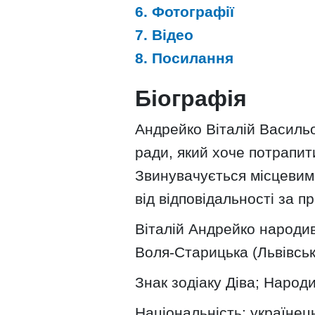
6. Фотографії
7. Відео
8. Посилання
Біографія
Андрейко Віталій Васильо
ради, який хоче потрапит
Звинувачується місцевими
від відповідальності за пр
Віталій Андрейко народив
Воля-Старицька (Львівськ
Знак зодіаку Діва; Народи
Національність: українец