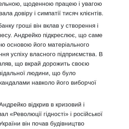
ельною, щоденною працею і увагою
ала довіру і симпатії тисяч клієнтів.
банку гроші він вклав у створення і
несу. Андрейко підкреслює, що саме
ою основою його матеріального
ння успіху власного підприємства. В
являв, що вкрай дорожить своєю
овідальної людини, що було
 скандалами навколо його виборчої
 Андрейко відкрив в кризовий і
ал «Революції гідності» і російської
України він почав будівництво