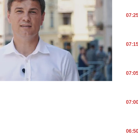
07:2
07:1
07:0
07:0
06:5