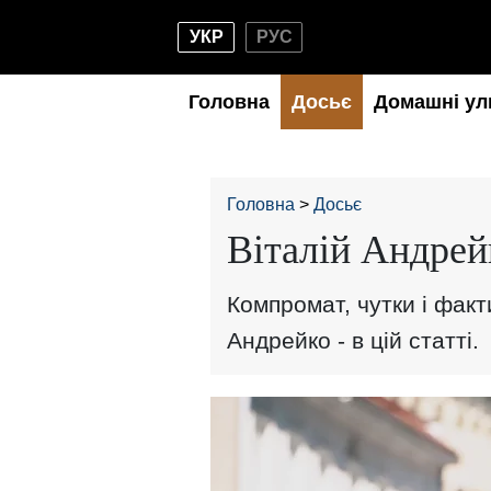
УКР
РУС
Головна
Досьє
Домашні ул
Головна
Досьє
Віталій Андрейк
Компромат, чутки і факт
Андрейко - в цій статті.