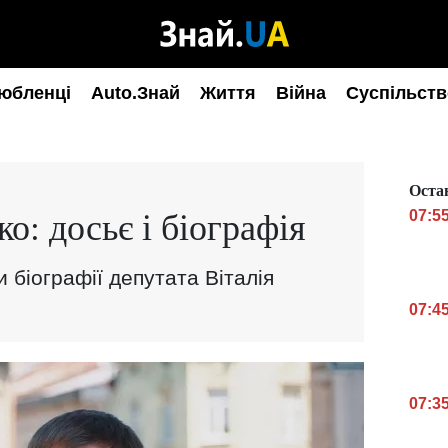
юбленці
Auto.Знай
Життя
Війна
Суспільств
Оста
о: досьє і біографія
07:5
и біографії депутата Віталія
07:4
07:3