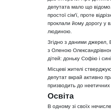
депутата мало що відомо.
простої сім'ї, проте відрі
проклали йому дорогу у 
людиною.
Згідно з даними джерел, 
з Оленою Олександрівно
дітей: доньку Софію і си
Місцеві жителі стверджую
депутат вкрай активно пр
призводить до неетичних 
Освіта
В одному зі своїх нечисл