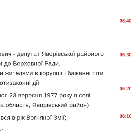
06:4
вич - депутат Яворівської районого
06:3
и до Верховної Ради.
 жителями в корупції і бажанні піти
отизаконні дії.
06:2
ся 23 вересня 1977 року в селі
а область, Яворівський район)
06:1
вся в рік Вогняної Змії;
ь;