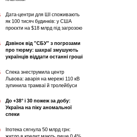
Дата-центри для ШІ споживають
5
як 100 тисяч будинків: у США
проєкти на $18 млрд під загрозою
Дзвінок від "СБУ" з погрозами
5
про тюрму: шахраї змушують
українців віддати останні гроші
Спека знеструмила центр
5
Львова: аварія на мережі 110 кВ
зупинила трамваї й тролейбуси
До +38° і 30 пожеж за добу:
0
Україна на піку аномальної
спеки
Іпотека сягнула 50 млрд грн:
0
житло в кредит мають лише 0,4%