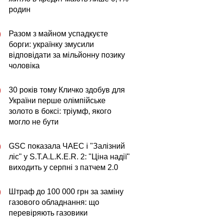
родин
Разом з майном успадкуєте
0
борги: українку змусили
відповідати за мільйонну позику
чоловіка
30 років тому Кличко здобув для
0
України перше олімпійське
золото в боксі: тріумф, якого
могло не бути
GSC показала ЧАЕС і "Залізний
0
ліс" у S.T.A.L.K.E.R. 2: "Ціна надії"
виходить у серпні з патчем 2.0
Штраф до 100 000 грн за заміну
0
газового обладнання: що
перевіряють газовики