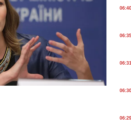
06:4
06:3
06:3
06:3
06:2