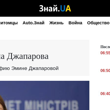
питомцы
Auto.Знай
Жизнь
Война
Общество
Посл
а Джапарова
06:5
афию Эмине Джапаровой
06:5
06:4