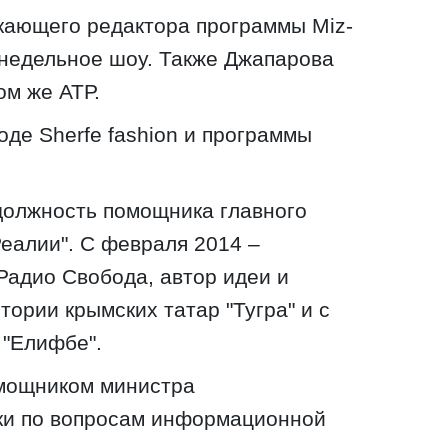
кающего редактора программы Miz-
женедельное шоу. Также Джапарова
ом же АТР.
оде Sherfe fashion и программы
должность помощника главного
Реалии". С февраля 2014 –
Радио Свобода, автор идеи и
ории крымских татар "Тугра" и с
 "Елифбе".
омощником министра
ки по вопросам информационной