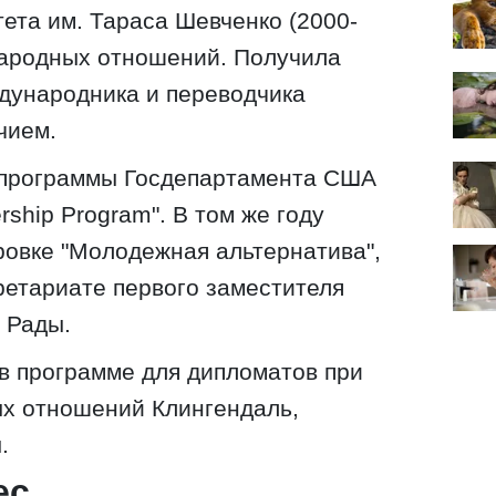
ета им. Тараса Шевченко (2000-
народных отношений. Получила
дународника и переводчика
чием.
 программы Госдепартамента США
dership Program". В том же году
ровке "Молодежная альтернатива",
ретариате первого заместителя
 Рады.
 в программе для дипломатов при
х отношений Клингендаль,
.
ес