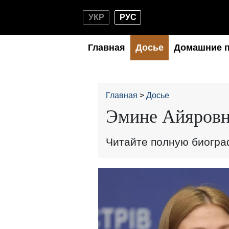
УКР
РУС
Главная
Досье
Домашние 
Главная
Досье
Эмине Айяровн
Читайте полную биогр