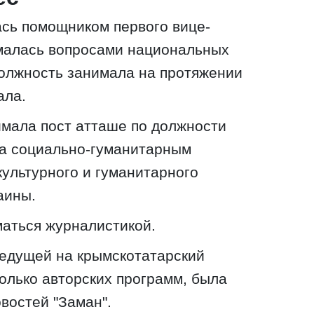
сь помощником первого вице-
малась вопросами национальных
Должность занимала на протяжении
ала.
имала пост атташе по должности
ла социально-гуманитарным
ультурного и гуманитарного
аины.
маться журналистикой.
ведущей на крымскотатарский
колько авторских программ, была
востей "Заман".