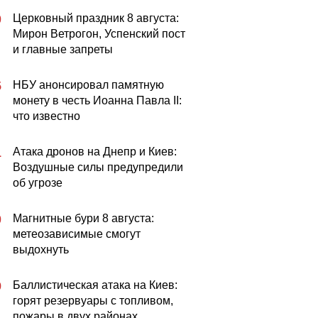
Церковный праздник 8 августа:
0
Мирон Ветрогон, Успенский пост
и главные запреты
НБУ анонсировал памятную
5
монету в честь Иоанна Павла II:
что известно
Атака дронов на Днепр и Киев:
1
Воздушные силы предупредили
об угрозе
Магнитные бури 8 августа:
0
метеозависимые смогут
выдохнуть
Баллистическая атака на Киев:
9
горят резервуары с топливом,
пожары в двух районах