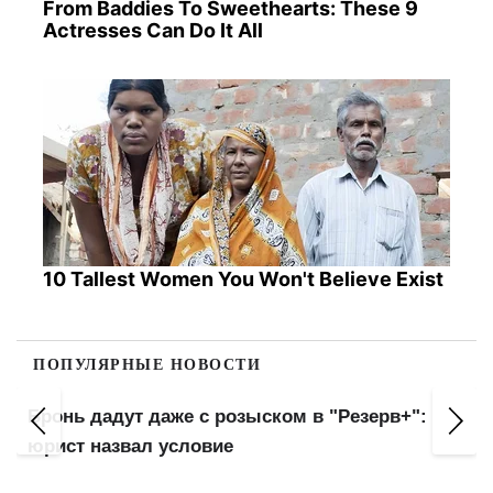
From Baddies To Sweethearts: These 9
Actresses Can Do It All
10 Tallest Women You Won't Believe Exist
ПОПУЛЯРНЫЕ НОВОСТИ
"ПриватБанк" отменяет льготы: комиссия
вырастет с сентября