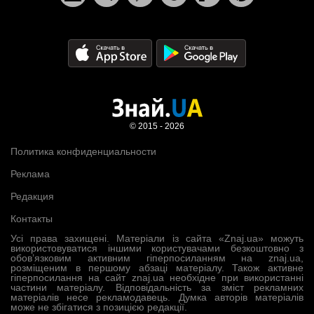
© 2015 - 2026
Политика конфиденциальности
Реклама
Редакция
Контакты
Усі права захищені. Матеріали із сайта «Znaj.ua» можуть
використовуватися іншими користувачами безкоштовно з
обов’язковим активним гіперпосиланням на znaj.ua,
розміщеним в першому абзаці матеріалу. Також активне
гіперпосилання на сайт znaj.ua необхідне при використанні
частини матеріалу. Відповідальність за зміст рекламних
матеріалів несе рекламодавець. Думка авторів матеріалів
може не збігатися з позицією редакції.