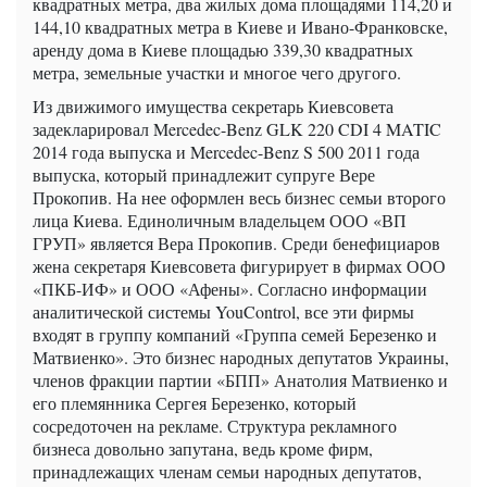
квадратных метра, два жилых дома площадями 114,20 и
144,10 квадратных метра в Киеве и Ивано-Франковске,
аренду дома в Киеве площадью 339,30 квадратных
метра, земельные участки и многое чего другого.
Из движимого имущества секретарь Киевсовета
задекларировал Mercedec-Benz GLK 220 CDI 4 MATIC
2014 года выпуска и Mercedec-Benz S 500 2011 года
выпуска, который принадлежит супруге Вере
Прокопив. На нее оформлен весь бизнес семьи второго
лица Киева. Единоличным владельцем ООО «ВП
ГРУП» является Вера Прокопив. Среди бенефициаров
жена секретаря Киевсовета фигурирует в фирмах ООО
«ПКБ-ИФ» и ООО «Афены». Согласно информации
аналитической системы YouControl, все эти фирмы
входят в группу компаний «Группа семей Березенко и
Матвиенко». Это бизнес народных депутатов Украины,
членов фракции партии «БПП» Анатолия Матвиенко и
его племянника Сергея Березенко, который
сосредоточен на рекламе. Структура рекламного
бизнеса довольно запутана, ведь кроме фирм,
принадлежащих членам семьи народных депутатов,