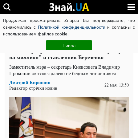
Продолжая просматривать Znaj.ua Вы подтверждаете, что
ВОЙНА РОССИИ ПРОТИВ УКРАИНЫ
КОРОНАВИРУС В 
ознакомились с
Политикой конфиденциальности
и согласны с
использованием файлов cookie.
Главная
Компромат
ЧИТАТИ УКРАЇНСЬКОЮ
Понял
Владимир Прокопив: чем владеет "секретарь
на миллион" и ставленник Березенко
Заместитель мэра – секретарь Киевсовета Владимир
Прокопив оказался далеко не бедным чиновником
Дмитрий Киришин
22 мая, 13:50
Редактор стрічки новин