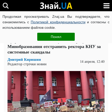
Продолжая просматривать Znaj.ua Вы подтверждаете, что
ВОЙНА РОССИИ ПРОТИВ УКРАИНЫ
КОРОНАВИРУС В 
ознакомились с
Политикой конфиденциальности
и согласны с
использованием файлов cookie.
Главная
Компромат
ЧИТАТИ УКРАЇНСЬКОЮ
Понял
Бугров нелегитимен? Студенты требуют от
Минобразования отстранить ректора КНУ за
системные скандалы
Дмитрий Киришин
14 апреля, 12:40
Редактор стрічки новин