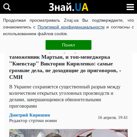
Продолжая просматривать Znaj.ua Вы подтверждаете, что
ВОЙНА РОССИИ ПРОТИВ УКРАИНЫ
КОРОНАВИРУС В 
ознакомились с
Политикой конфиденциальности
и согласны с
использованием файлов cookie.
Главная
Компромат
ЧИТАТИ УКРАЇНСЬКОЮ
Понял
Бывший вице-премьер Чернышев,
таможенник Мартын, и топ-менеджерка
"Киевстар" Виктория Кириленко: самые
громкие дела, не доходящие до приговоров, -
СМИ
В Украине сохраняется существенный разрыв между
количеством открытых уголовных производств и
делами, завершающимися обвинительными
приговорами
Дмитрий Киришин
16 апреля, 19:41
Редактор стрічки новин