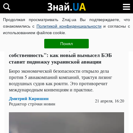
Продолжая просматривать Znaj.ua Вы подтверждаете, что
ВОЙНА РОССИИ ПРОТИВ УКРАИНЫ
КОРОНАВИРУС В 
ознакомились с
Политикой конфиденциальности
и согласны с
использованием файлов cookie.
Главная
Компромат
ЧИТАТИ УКРАЇНСЬКОЮ
Понял
Самолет как "интеллектуальная
собственность": как новый вымысел БЭБ
ставит подножку украинской авиации
Бюро экономической безопасности открыло дела
против 5 авиакомпаний компаний, трактуя лизинг
воздушных судов как роялти. Это противоречит
международным конвенциям и практике.
Дмитрий Киришин
21 апреля, 16:20
Редактор стрічки новин