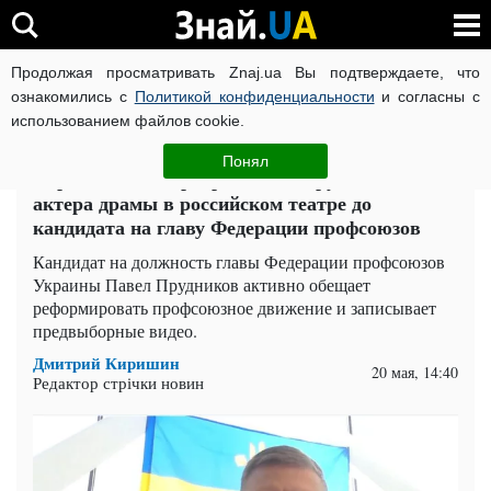
Продолжая просматривать Znaj.ua Вы подтверждаете, что
ВОЙНА РОССИИ ПРОТИВ УКРАИНЫ
КОРОНАВИРУС В 
ознакомились с
Политикой конфиденциальности
и согласны с
использованием файлов cookie.
Главная
Компромат
ЧИТАТИ УКРАЇНСЬКОЮ
Понял
Карколомная карьера Павла Прудникова: от
актера драмы в российском театре до
кандидата на главу Федерации профсоюзов
Кандидат на должность главы Федерации профсоюзов
Украины Павел Прудников активно обещает
реформировать профсоюзное движение и записывает
предвыборные видео.
Дмитрий Киришин
20 мая, 14:40
Редактор стрічки новин