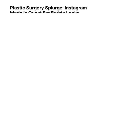
Plastic Surgery Splurge: Instagram
Model's Quest For Barbie Looks
ПОПУЛЯРНЫЕ НОВОСТИ
Пенсию урезали с 11 862 до 9 486 грн:
Верховный Суд обязал ПФУ восстановить
выплаты