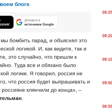
своем блоге
.
09:2
в
Добавьте в
cover
источники Google
09:2
 мы бомбить парад, и объяснял это
ской логикой. И, как видите, так и
те, это случайно, что пришли к
09:1
айно. Туда все и обязано было
кой логике. Я говорил, россия не
го, что россия будет выпрашивать и
09:0
 россияне клянчили до конца», –
тельман
.
08:5