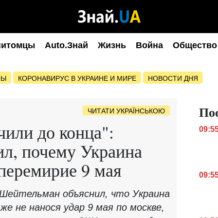
питомцы
Auto.Знай
Жизнь
Война
Общество
НЫ
КОРОНАВИРУС В УКРАИНЕ И МИРЕ
НОВОСТИ ДНЯ
По
ЧИТАТИ УКРАЇНСЬКОЮ
чили до конца":
09:5
ил, почему Украина
 перемирие 9 мая
09:5
Шейтельман объяснил, что Украина
же не нанося удар 9 мая по москве,