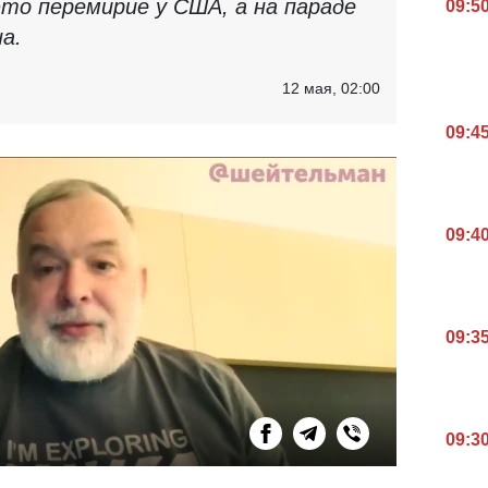
это перемирие у США, а на параде
09:5
а.
12 мая, 02:00
09:4
09:4
09:3
09:3