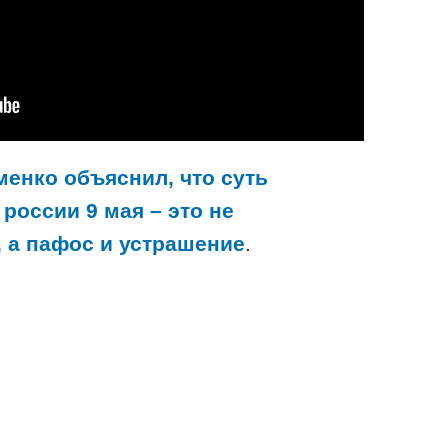
менко объяснил, что суть
россии 9 мая – это не
, а пафос и устрашение
.