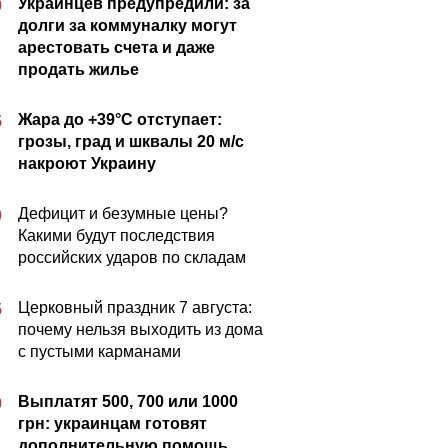
Украинцев предупредили: за
0
долги за коммуналку могут
арестовать счета и даже
продать жилье
Жара до +39°C отступает:
5
грозы, град и шквалы 20 м/с
накроют Украину
Дефицит и безумные цены?
0
Какими будут последствия
российских ударов по складам
Церковный праздник 7 августа:
5
почему нельзя выходить из дома
с пустыми карманами
Выплатят 500, 700 или 1000
0
грн: украинцам готовят
дополнительную помощь