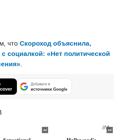
м, что
Скороход объяснила,
 с социалкой: «Нет политической
шения»
.
в
Добавьте в
cover
источники Google
В
Sensational
Hollywood's