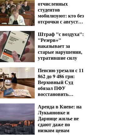
отчисленных
студентов
мобилизуют: кто без
отсрочки с августа
— перечень
Штраф "с воздуха":
"Резерв+"
наказывает за
старые нарушения,
утратившие силу
Пенсию урезали с 11
862 до 9 486 грн:
Верховный Суд
обязал ПФУ
восстановить
выплаты
Аренда в Киеве: на
Лукьяновке и
Дарнице жилье не
сдают даже по
низким ценам