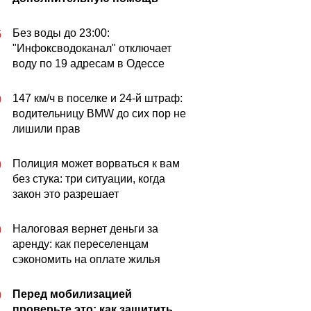
Без воды до 23:00:
5
"Инфоксводоканал" отключает
воду по 19 адресам в Одессе
147 км/ч в поселке и 24-й штраф:
0
водительницу BMW до сих пор не
лишили прав
Полиция может ворваться к вам
0
без стука: три ситуации, когда
закон это разрешает
Налоговая вернет деньги за
0
аренду: как переселенцам
сэкономить на оплате жилья
Перед мобилизацией
0
проверьте это: как защитить