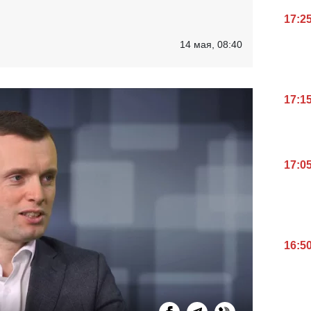
17:2
14 мая, 08:40
17:1
17:0
16:5