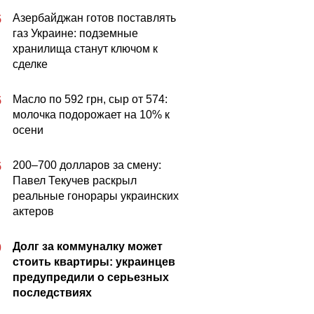
Азербайджан готов поставлять
5
газ Украине: подземные
хранилища станут ключом к
сделке
Масло по 592 грн, сыр от 574:
5
молочка подорожает на 10% к
осени
200–700 долларов за смену:
5
Павел Текучев раскрыл
реальные гонорары украинских
актеров
Долг за коммуналку может
0
стоить квартиры: украинцев
предупредили о серьезных
последствиях