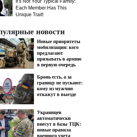
It's Not Your Typical Family:
Each Member Has This
Unique Trait!
пулярные новости
Новые приоритеты
мобилизации: кого
предлагают
призывать в армию
в первую очередь
Бронь есть, а за
границу не пускают:
кому из мужчин
откажут в выезде
Украинцев
автоматически
внесут в базы ТЦК:
новые правила
военного учета