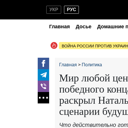
УКР
РУС
Главная
Досье
Домашние 
ВОЙНА РОССИИ ПРОТИВ УКРАИ
Главная
Политика
Мир любой цен
победного конц
раскрыл Натал
сценарии буду
Что действительно гот