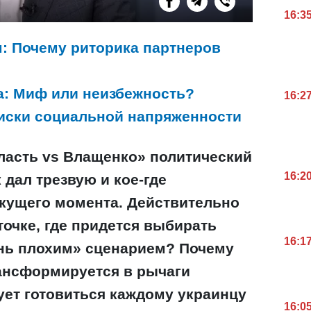
16:3
м: Почему риторика партнеров
да: Миф или неизбежность?
16:2
Риски социальной напряженности
асть vs Влащенко» политический
16:2
 дал трезвую и кое-где
кущего момента. Действительно
очке, где придется выбирать
16:1
нь плохим» сценарием? Почему
ансформируется в рычаги
ует готовиться каждому украинцу
16:0