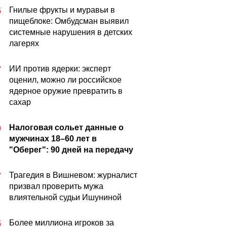
Гнилые фрукты и муравьи в
5
пищеблоке: Омбудсман выявил
системные нарушения в детских
лагерях
ИИ против ядерки: эксперт
7
оценил, можно ли российское
ядерное оружие превратить в
сахар
Налоговая сольет данные о
0
мужчинах 18–60 лет в
"Оберег": 90 дней на передачу
Трагедия в Вишневом: журналист
7
призвал проверить мужа
влиятельной судьи Ишуниной
Более миллиона игроков за
5