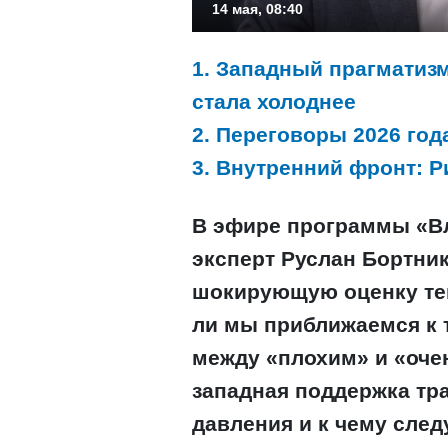
14 мая, 08:40
1. Западный прагматиз
стала холоднее
2. Переговоры 2026 го
3. Внутренний фронт: 
В эфире программы «Вл
эксперт Руслан Бортник
шокирующую оценку те
ли мы приближаемся к т
между «плохим» и «оче
западная поддержка тр
давления и к чему след