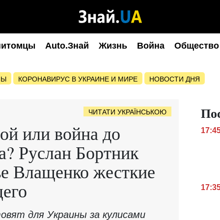
питомцы
Auto.Знай
Жизнь
Война
Общество
НЫ
КОРОНАВИРУС В УКРАИНЕ И МИРЕ
НОВОСТИ ДНЯ
По
ЧИТАТИ УКРАЇНСЬКОЮ
ой или война до
17:4
а? Руслан Бортник
ье Влащенко жесткие
щего
17:3
овят для Украины за кулисами