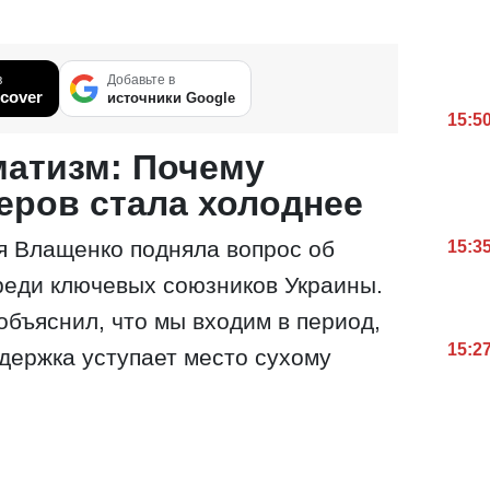
в
Добавьте в
cover
источники Google
15:5
матизм: Почему
еров стала холоднее
я Влащенко подняла вопрос об
15:3
реди ключевых союзников Украины.
объяснил, что мы входим в период,
15:2
держка уступает место сухому