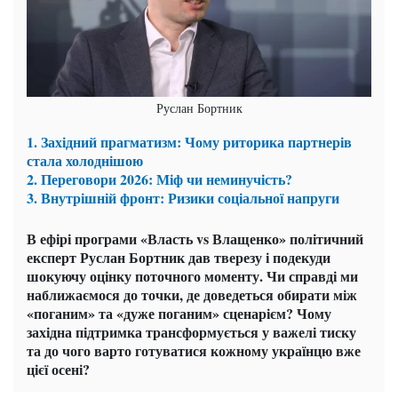
Руслан Бортник
1. Західний прагматизм: Чому риторика партнерів
стала холоднішою
2. Переговори 2026: Міф чи неминучість?
3. Внутрішній фронт: Ризики соціальної напруги
В ефірі програми «Власть vs Влащенко» політичний
експерт Руслан Бортник дав тверезу і подекуди
шокуючу оцінку поточного моменту. Чи справді ми
наближаємося до точки, де доведеться обирати між
«поганим» та «дуже поганим» сценарієм? Чому
західна підтримка трансформується у важелі тиску
та до чого варто готуватися кожному українцю вже
цієї осені?