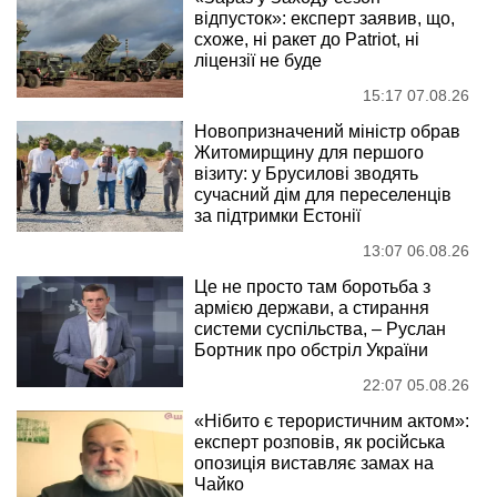
відпусток»: експерт заявив, що,
схоже, ні ракет до Patriot, ні
ліцензії не буде
15:17 07.08.26
Новопризначений міністр обрав
Житомирщину для першого
візиту: у Брусилові зводять
сучасний дім для переселенців
за підтримки Естонії
13:07 06.08.26
Це не просто там боротьба з
армією держави, а стирання
системи суспільства, – Руслан
Бортник про обстріл України
22:07 05.08.26
«Нібито є терористичним актом»:
експерт розповів, як російська
опозиція виставляє замах на
Чайко