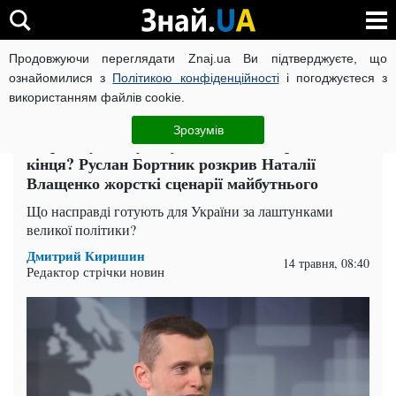
Продовжуючи переглядати Znaj.ua Ви підтверджуєте, що
ВІЙНА РОСІЇ ПРОТИ УКРАЇНИ
КОРОНАВІРУС В УКРАЇНІ І
ознайомилися з
Політикою конфіденційності
і погоджуєтеся з
використанням файлів cookie.
Головна
Політика
ЧИТАТЬ НА РУССКОМ
Зрозумів
Мир за будь-яку ціну чи війна до переможного
кінця? Руслан Бортник розкрив Наталії
Влащенко жорсткі сценарії майбутнього
Що насправді готують для України за лаштунками
великої політики?
Дмитрий Киришин
14 травня, 08:40
Редактор стрічки новин