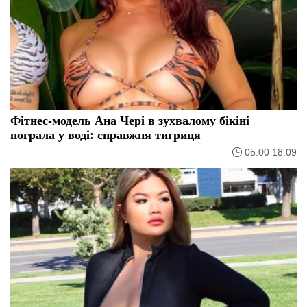
Фітнес-модель Ана Чері в зухвалому бікіні
пограла у воді: справжня тигриця
05:00 18.09