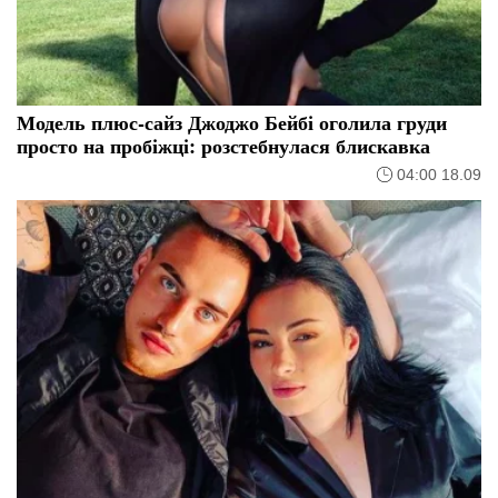
Модель плюс-сайз Джоджо Бейбі оголила груди
просто на пробіжці: розстебнулася блискавка
04:00 18.09