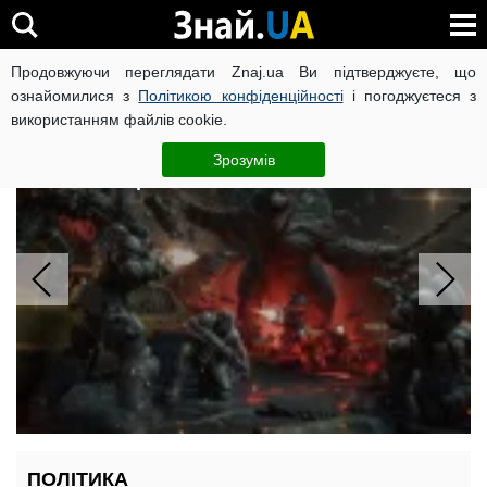
Продовжуючи переглядати Znaj.ua Ви підтверджуєте, що
ВІЙНА РОСІЇ ПРОТИ УКРАЇНИ
КОРОНАВІРУС В УКРАЇНІ І
ознайомилися з
Політикою конфіденційності
і погоджуєтеся з
використанням файлів cookie.
Бета Gears of War: E-Day
безкоштовно: Game Pass назвав 12
Зрозумів
новинок серпня
ПОЛІТИКА