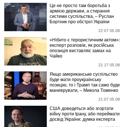
Це не просто там боротьба з
армією держави, а стирання
системи суспільства, – Руслан
Бортник про обстріл України
22:07 05.08
«Нібито є терористичним актом»:
експерт розповів, як російська
опозиція виставляє замах на
Чайко
21:17 05.08
Якщо американське суспільство
буде мати проукраїнську
позицію, то і Трамп так само буде
маневрувати, – Микола Томенко
21:07 05.08
США доведеться або згортати
війну проти Ірану, або переймати
досвід України: думка експерта