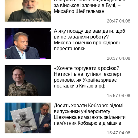
за військові злочини в Бучі, –
Михайло Шейтельман
20:47 04.08
А яку посаду ще вам дати, щоб
ви не завалили роботу? –
Микола Томенко про кадрові
перестановки
20:37 04.08
«Хочете торгувати з росією?
Натисніть на путіна»: експерт
розповів, як Україна зриває
поставки з Китаю в рф
15:57 04.08
Досить ховати Кобзаря: відомі
випускники університету
Шевченка вимагають звільнити
пам'ятник Кобзарю від мішків
15:47 04.08