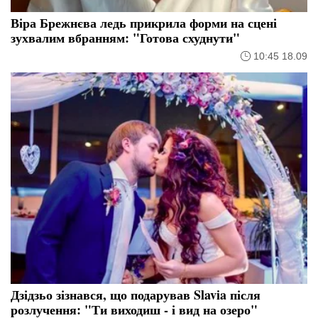
Віра Брежнєва ледь прикрила форми на сцені
зухвалим вбранням: "Готова схуднути"
10:45 18.09
Дзідзьо зізнався, що подарував Slavia після
розлучення: "Ти виходиш - і вид на озеро"