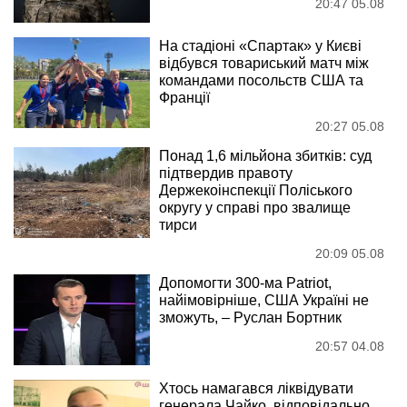
20:47 05.08
На стадіоні «Спартак» у Києві
відбувся товариський матч між
командами посольств США та
Франції
20:27 05.08
Понад 1,6 мільйона збитків: суд
підтвердив правоту
Держекоінспекції Поліського
округу у справі про звалище
тирси
20:09 05.08
Допомогти 300-ма Patriot,
найімовірніше, США Україні не
зможуть, – Руслан Бортник
20:57 04.08
Хтось намагався ліквідувати
генерала Чайко, відповідально