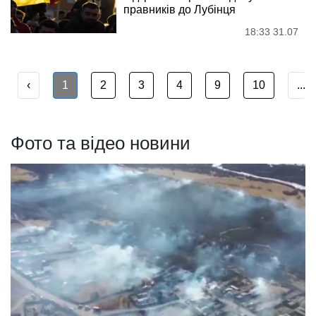
правників до Лубінця
18:33 31.07
‹
1
2
3
4
9
10
...
Фото та відео новини