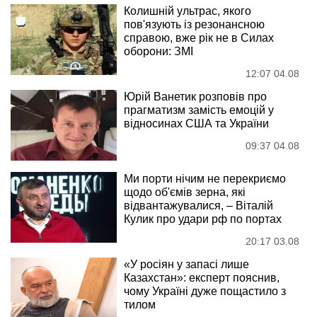
Колишній ультрас, якого
пов'язують із резонансною
справою, вже рік не в Силах
оборони: ЗМІ
12:07 04.08
Юрій Ванетик розповів про
прагматизм замість емоцій у
відносинах США та України
09:37 04.08
Ми порти нічим не перекриємо
щодо об'ємів зерна, які
відвантажувалися, – Віталій
Кулик про удари рф по портах
20:17 03.08
«У росіян у запасі лише
Казахстан»: експерт пояснив,
чому Україні дуже пощастило з
тилом