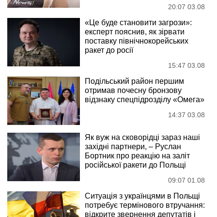
20:07 03.08
«Це буде становити загрози»:
експерт пояснив, як зірвати
поставку північнокорейських
ракет до росії
15:47 03.08
Подільський район першим
отримав почесну бронзову
відзнаку спецпідрозділу «Омега»
14:37 03.08
Як вуж на сковорідці зараз наші
західні партнери, – Руслан
Бортник про реакцію на заліт
російської ракети до Польщі
09:07 01.08
Ситуація з українцями в Польщі
потребує термінового втручання:
відкрите звернення депутатів і