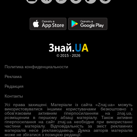
© 2015 - 2026
Политика конфиденциальности
Реклама
Редакция
Контакты
Усі права захищені. Матеріали із сайта «Znaj.ua» можуть
використовуватися іншими користувачами безкоштовно з
обов’язковим активним гіперпосиланням на znaj.ua,
розміщеним в першому абзаці матеріалу. Також активне
гіперпосилання на сайт znaj.ua необхідне при використанні
частини матеріалу. Відповідальність за зміст рекламних
матеріалів несе рекламодавець. Думка авторів матеріалів
може не збігатися з позицією редакції.