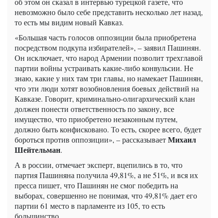
об этом он сказал в интервью турецкой газете, что
невозможно было себе представить несколько лет назад,
то есть мы видим новый Кавказ.
«Большая часть голосов оппозиции была приобретена
посредством подкупа избирателей», – заявил Пашинян.
Он исключает, что народ Армении позволит трехглавой
партии войны устраивать какие-либо конвульсии. Не
знаю, какие у них там три главы, но намекает Пашинян,
что эти люди хотят возобновления боевых действий на
Кавказе. Говорит, криминально-олигархический клан
должен понести ответственность по закону, все
имущество, что приобретено незаконным путем,
должно быть конфисковано. То есть, скорее всего, будет
Михаил
бороться против оппозиции», – рассказывает
Шейтельман
.
А в россии, отмечает эксперт, вцепились в то, что
партия Пашиняна получила 49,81%, а не 51%, и вся их
пресса пишет, что Пашинян не смог победить на
выборах, совершенно не понимая, что 49,81% дает его
партии 61 место в парламенте из 105, то есть
большинство.