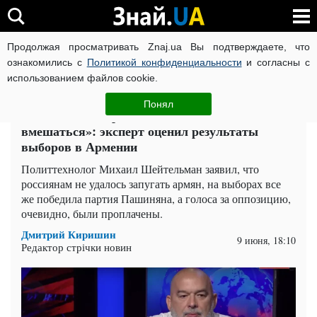
Продолжая просматривать Znaj.ua Вы подтверждаете, что
ВОЙНА РОССИИ ПРОТИВ УКРАИНЫ
КОРОНАВИРУС В 
ознакомились с
Политикой конфиденциальности
и согласны с
использованием файлов cookie.
Главная
Политика
ЧИТАТИ УКРАЇНСЬКОЮ
Понял
«Всеми силами россияне пытались
вмешаться»: эксперт оценил результаты
выборов в Армении
Политтехнолог Михаил Шейтельман заявил, что
россиянам не удалось запугать армян, на выборах все
же победила партия Пашиняна, а голоса за оппозицию,
очевидно, были проплачены.
Дмитрий Киришин
9 июня, 18:10
Редактор стрічки новин