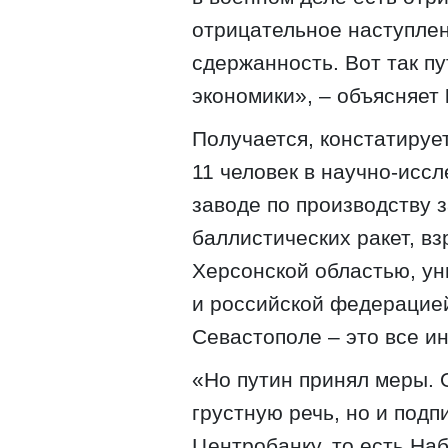
отрицательное наступлен
сдержанность. Вот так п
экономики», – объясняет
Получается, констатируе
11 человек в научно-исс
заводе по производству 
баллистических ракет, в
Херсонской областью, у
и российской федерацией
Севастополе – это все и
«Но путин принял меры. О
грустную речь, но и под
Центробанку, то есть На