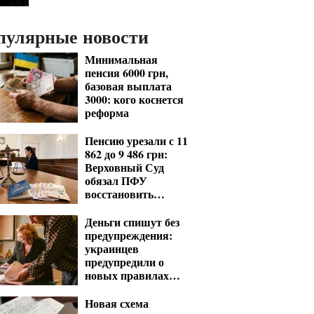
пулярные новости
Минимальная
пенсия 6000 грн,
базовая выплата
3000: кого коснется
реформа
Пенсию урезали с 11
862 до 9 486 грн:
Верховный Суд
обязал ПФУ
восстановить
выплаты
Деньги спишут без
предупреждения:
украинцев
предупредили о
новых правилах
взыскания долгов
Новая схема