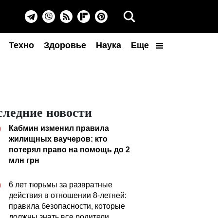
Техно
Здоровье
Наука
Еще
следние новости
Кабмин изменил правила
0
жилищных ваучеров: кто
потерял право на помощь до 2
млн грн
6 лет тюрьмы за развратные
0
действия в отношении 8-летней:
правила безопасности, которые
должны знать все родители