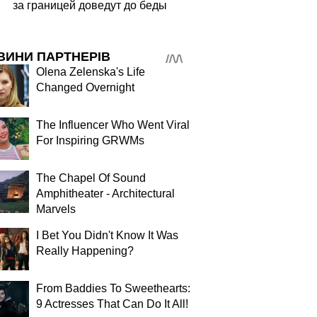
за границей доведут до беды
ВИНИ ПАРТНЕРІВ
Olena Zelenska's Life
Changed Overnight
The Influencer Who Went Viral
For Inspiring GRWMs
The Chapel Of Sound
Amphitheater - Architectural
Marvels
I Bet You Didn't Know It Was
Really Happening?
From Baddies To Sweethearts:
9 Actresses That Can Do It All!