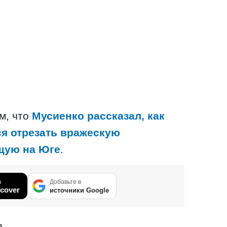
м, что
Мусиенко рассказал, как
я отрезать вражескую
щую на Юге
.
в
Добавьте в
cover
источники Google