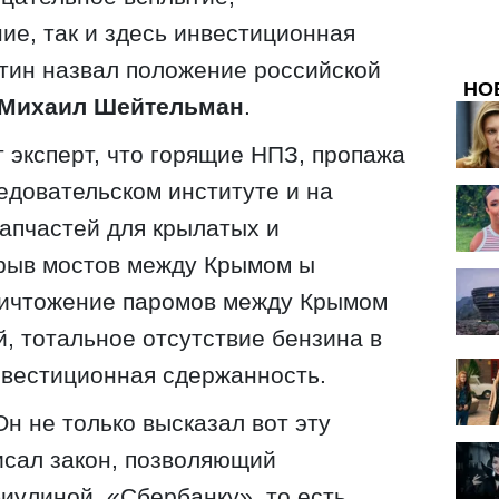
ие, так и здесь инвестиционная
утин назвал положение российской
НО
Михаил Шейтельман
.
т эксперт, что горящие НПЗ, пропажа
ледовательском институте и на
запчастей для крылатых и
зрыв мостов между Крымом ы
ничтожение паромов между Крымом
, тотальное отсутствие бензина в
нвестиционная сдержанность.
н не только высказал вот эту
писал закон, позволяющий
биулиной, «Сбербанку», то есть