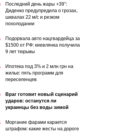
Последний день жары +39°:
0
Диденко предупредила о грозах,
шквалах 22 м/с и резком
похолодании
Подорвала авто нацгвардейца за
5
$1500 от РФ: киевлянка получила
9 лет тюрьмы
Ипотека под 3% и 2 млн грн на
5
жилье: пять программ для
переселенцев
Враг готовит новый сценарий
0
ударов: останутся ли
украинцы без воды зимой
Моргание фарами карается
5
штрафом: какие жесты на дороге