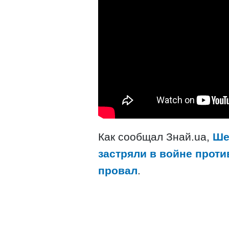
Как сообщал Знай.ua,
Ше
застряли в войне проти
провал
.