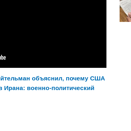
йтельман объяснил, почему США
в Ирана: военно-политический