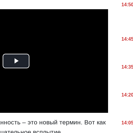
14:5
14:4
14:3
14:2
ность – это новый термин. Вот как
14:0
ицательное всплытие,