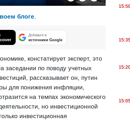
15:5
своем блоге
.
в
Добавьте в
cover
15:3
источники Google
кономике, констатирует эксперт, это
На заседании по поводу учетных
15:2
вестиций, рассказывает он, путин
еры для понижения инфляции,
 отразится на темпах экономического
15:0
деятельности, но инвестиционной
 только инвестиционная