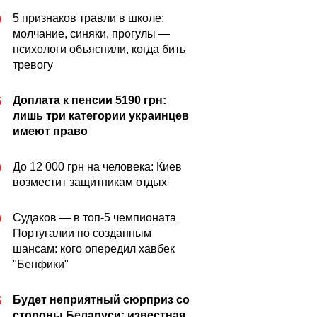
5 признаков травли в школе:
0
молчание, синяки, прогулы —
психологи объяснили, когда бить
тревогу
Доплата к пенсии 5190 грн:
5
лишь три категории украинцев
имеют право
До 12 000 грн на человека: Киев
0
возместит защитникам отдых
Судаков — в топ-5 чемпионата
0
Португалии по созданным
шансам: кого опередил хавбек
"Бенфики"
Будет неприятный сюрприз со
5
стороны Беларуси: известная