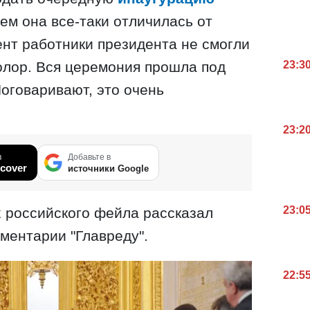
ем она все-таки отличилась от
нт работники президента не смогли
олор. Вся церемония прошла под
23:3
оговаривают, это очень
23:2
в
Добавьте в
cover
источники Google
23:0
 российского фейла рассказал
мментарии "Главреду".
22:5