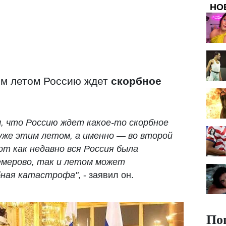
НО
им летом Россию ждет
скорбное
м, что Россию ждет какое-то скорбное
уже этим летом, а именно — во второй
от как недавно вся Россия была
емерово, так и летом может
бная катастрофа"
, - заявил он.
По