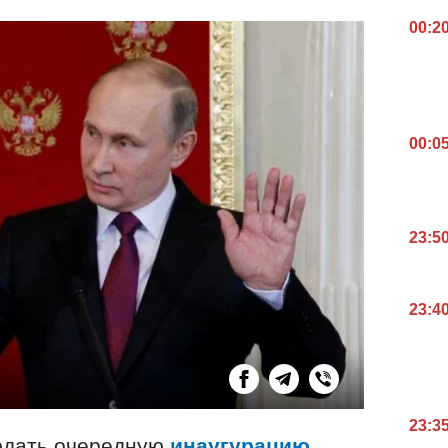
00:2
00:0
23:5
23:4
23:3
юдать очередную
инаугурацию