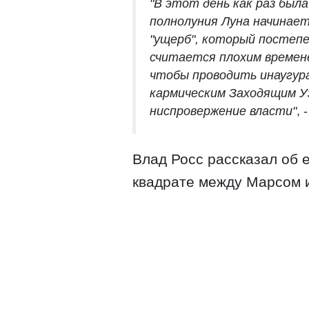
"В этот день как раз была
полнолуния Луна начинает
"ущерб", который постепе
считается плохим времене
чтобы проводить инаугура
кармическим Заходящим У
ниспровержение власти"
, 
Влад Росс рассказал об 
квадрате между Марсом 