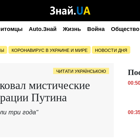
питомцы
Auto.Знай
Жизнь
Война
Общество
НЫ
КОРОНАВИРУС В УКРАИНЕ И МИРЕ
НОВОСТИ ДНЯ
По
ЧИТАТИ УКРАЇНСЬКОЮ
ковал мистические
00:5
урации Путина
ли три года"
00:3