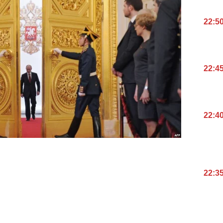
22:5
22:4
22:4
22:3