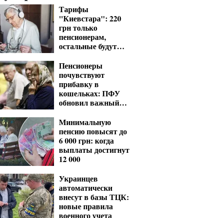
Тарифы
"Киевстара": 220
грн только
пенсионерам,
остальные будут
платить от 370 грн
Пенсионеры
почувствуют
прибавку в
кошельках: ПФУ
обновил важный
показатель для
расчета выплат
Минимальную
пенсию повысят до
6 000 грн: когда
выплаты достигнут
12 000
Украинцев
автоматически
внесут в базы ТЦК:
новые правила
военного учета