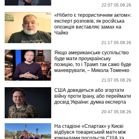
22:07 05.08.26
«Нібито є терористичним актом»:
експерт розповів, як російська
опозиція виставляє замах на
Чайко
21:17 05.08.26
Якщо американське суспільство
буде мати проукраїнську
позицію, то і Трамп так само буде
маневрувати, – Микола Томенко
21:07 05.08.26
США доведеться або згортати
війну проти Ірану, або переймати
досвід України: думка експерта
20:47 05.08.26
На стадіоні «Спартак» у Києві
відбувся товариський матч між
командами посольств США та