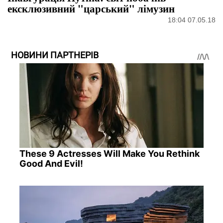
ексклюзивний "царський" лімузин
18:04 07.05.18
НОВИНИ ПАРТНЕРІВ
These 9 Actresses Will Make You Rethink
Good And Evil!