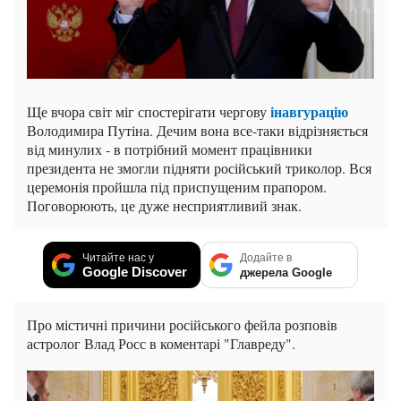
інавгурацію
Ще вчора світ міг спостерігати чергову
Володимира Путіна. Дечим вона все-таки відрізняється
від минулих - в потрібний момент працівники
президента не змогли підняти російський триколор. Вся
церемонія пройшла під приспущеним прапором.
Поговорюють, це дуже несприятливий знак.
Читайте нас у
Додайте в
Google Discover
джерела Google
Про містичні причини російського фейла розповів
астролог Влад Росс в коментарі "Главреду".