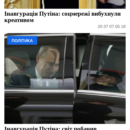
Інавгурація Путіна: соцмережі вибухнули
креативом
20:37 07.05.18
ПОЛІТИКА
Інавгурація Путіна: світ побачив