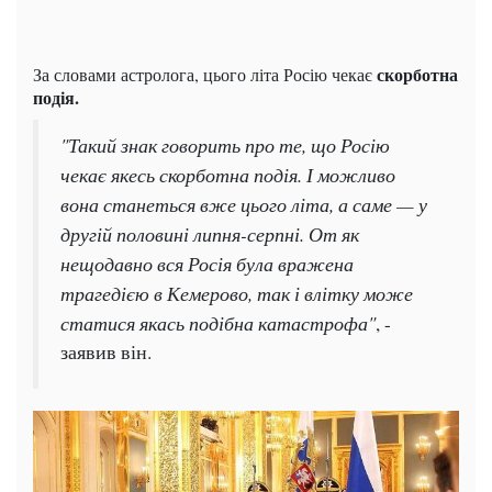
скорботна
За словами астролога, цього літа Росію чекає
подія.
"Такий знак говорить про те, що Росію
чекає якесь скорботна подія. І можливо
вона станеться вже цього літа, а саме — у
другій половині липня-серпні. От як
нещодавно вся Росія була вражена
трагедією в Кемерово, так і влітку може
статися якась подібна катастрофа"
, -
заявив він.