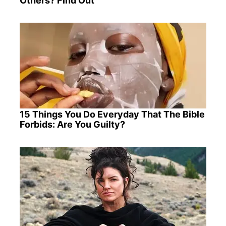
Others? Find Out
15 Things You Do Everyday That The Bible
Forbids: Are You Guilty?