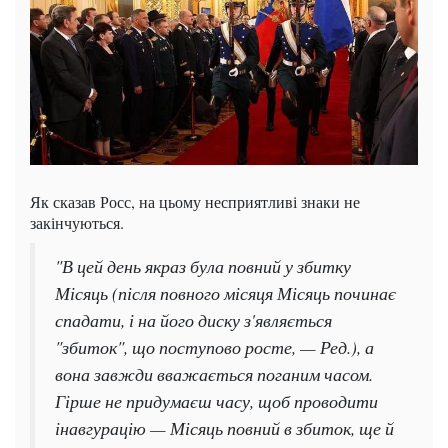
Як сказав Росс, на цьому несприятливі знаки не
закінчуються.
"В цей день якраз була повний у збитку
Місяць (після повного місяця Місяць починає
спадати, і на його диску з'являється
"збиток", що поступово росте, — Ред.), а
вона завжди вважається поганим часом.
Гірше не придумаєш часу, щоб проводити
інавгурацію — Місяць повний в збиток, ще й