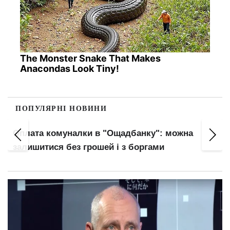
The Monster Snake That Makes
Anacondas Look Tiny!
ПОПУЛЯРНІ НОВИНИ
адбанку": можна
Правила виплати відпускних
з боргами
головний нюанс для працівн