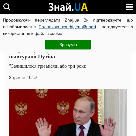
Продовжуючи переглядати Znaj.ua Ви підтверджуєте, що
ВІЙНА РОСІЇ ПРОТИ УКРАЇНИ
КОРОНАВІРУС В УКРАЇНІ І
ознайомилися з
Політикою конфіденційності
і погоджуєтеся з
використанням файлів cookie.
Головна
Політика
ЧИТАТЬ НА РУССКОМ
Зрозумів
Астролог розтлумачив містичні знаки на
інавгурації Путіна
"Залишилося три місяці або три роки"
8 травня, 10:29