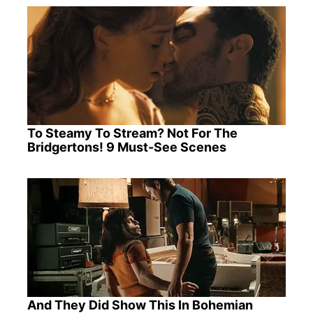
To Steamy To Stream? Not For The
Bridgertons! 9 Must-See Scenes
And They Did Show This In Bohemian