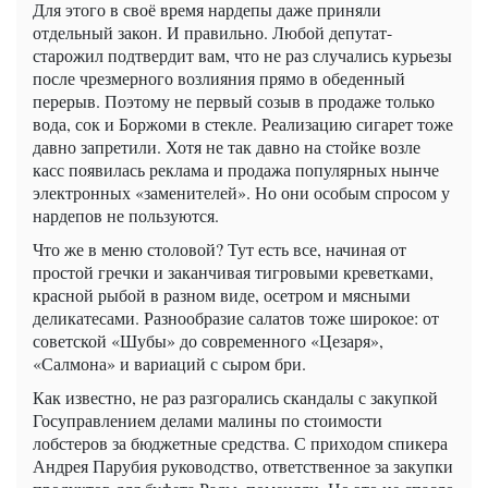
Для этого в своё время нардепы даже приняли
отдельный закон. И правильно. Любой депутат-
старожил подтвердит вам, что не раз случались курьезы
после чрезмерного возлияния прямо в обеденный
перерыв. Поэтому не первый созыв в продаже только
вода, сок и Боржоми в стекле. Реализацию сигарет тоже
давно запретили. Хотя не так давно на стойке возле
касс появилась реклама и продажа популярных нынче
электронных «заменителей». Но они особым спросом у
нардепов не пользуются.
Что же в меню столовой? Тут есть все, начиная от
простой гречки и заканчивая тигровыми креветками,
красной рыбой в разном виде, осетром и мясными
деликатесами. Разнообразие салатов тоже широкое: от
советской «Шубы» до современного «Цезаря»,
«Салмона» и вариаций с сыром бри.
Как известно, не раз разгорались скандалы с закупкой
Госуправлением делами малины по стоимости
лобстеров за бюджетные средства. С приходом спикера
Андрея Парубия руководство, ответственное за закупки