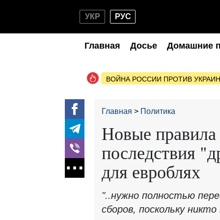
УКР
РУС
Главная
Досье
Домашние 
ВОЙНА РОССИИ ПРОТИВ УКРАИ
Главная
Политика
Новые правила 
последствия "д
для евроблях
"..нужно полностью пе
сборов, поскольку никт