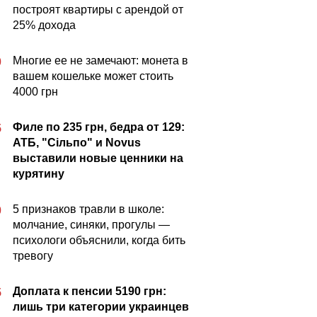
построят квартиры с арендой от
25% дохода
Многие ее не замечают: монета в
0
вашем кошельке может стоить
4000 грн
Филе по 235 грн, бедра от 129:
5
АТБ, "Сільпо" и Novus
выставили новые ценники на
курятину
5 признаков травли в школе:
0
молчание, синяки, прогулы —
психологи объяснили, когда бить
тревогу
Доплата к пенсии 5190 грн:
5
лишь три категории украинцев