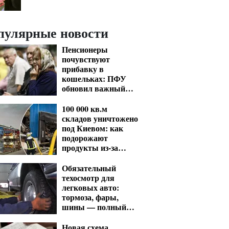
пулярные новости
Пенсионеры
почувствуют
прибавку в
кошельках: ПФУ
обновил важный
показатель для
расчета выплат
100 000 кв.м
складов уничтожено
под Киевом: как
подорожают
продукты из-за
ударов РФ
Обязательный
техосмотр для
легковых авто:
тормоза, фары,
шины — полный
список проверок
Новая схема