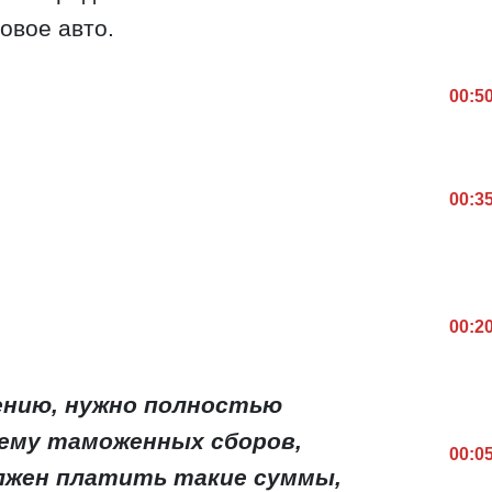
овое авто.
00:5
00:3
00:2
ению, нужно полностью
ему таможенных сборов,
00:0
олжен платить такие суммы,