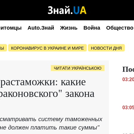
питомцы
Auto.Знай
Жизнь
Война
Общество
НЫ
КОРОНАВИРУС В УКРАИНЕ И МИРЕ
НОВОСТИ ДНЯ
По
ЧИТАТИ УКРАЇНСЬКОЮ
растаможки: какие
03:2
раконовского" закона
03:0
ресматривать систему таможенных
о не должен платить такие суммы"