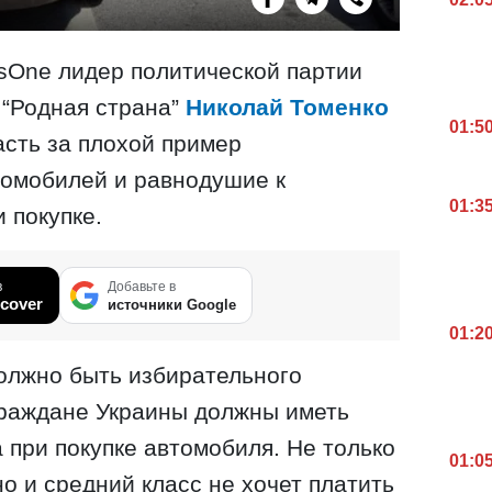
sOne лидер политической партии
“Родная страна”
Николай Томенко
01:5
асть за плохой пример
томобилей и равнодушие к
01:3
 покупке.
в
Добавьте в
cover
источники Google
01:2
должно быть избирательного
граждане Украины должны иметь
 при покупке автомобиля. Не только
01:0
о и средний класс не хочет платить