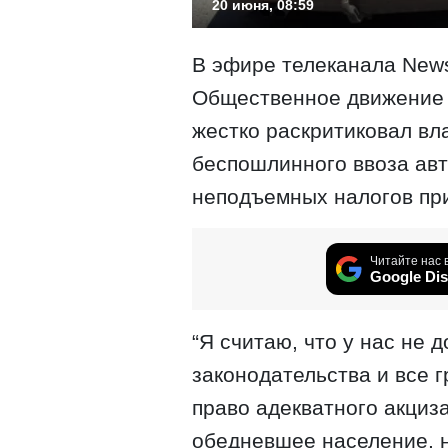
20 июня, 08:59
В эфире телеканала New
Общественное движение 
жестко раскритиковал вл
беспошлинного ввоза ав
неподъемных налогов при
Читайте нас 
Google Dis
“Я считаю, что у нас не 
законодательства и все 
право адекватного акциза
обедневшее население, н