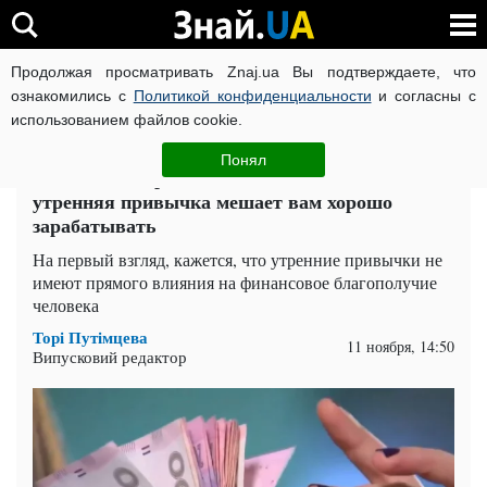
Продолжая просматривать Znaj.ua Вы подтверждаете, что
ВОЙНА РОССИИ ПРОТИВ УКРАИНЫ
КОРОНАВИРУС В 
ознакомились с
Политикой конфиденциальности
и согласны с
использованием файлов cookie.
Главная
Попкорн
ЧИТАТИ УКРАЇНСЬКОЮ
Понял
Все миллионеры избавились от этого: какая
утренняя привычка мешает вам хорошо
зарабатывать
На первый взгляд, кажется, что утренние привычки не
имеют прямого влияния на финансовое благополучие
человека
Торі Путімцева
11 ноября, 14:50
Випусковий редактор