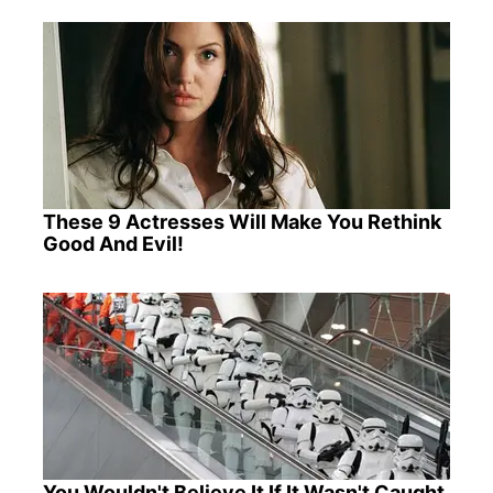
These 9 Actresses Will Make You Rethink
Good And Evil!
You Wouldn't Believe It If It Wasn't Caught