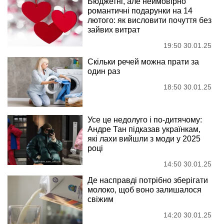
Бюджетні, але неймовірно
романтичні подарунки на 14
лютого: як висловити почуття без
зайвих витрат
19:50 30.01.25
Скільки речей можна прати за
один раз
18:50 30.01.25
Усе це недолуго і по-дитячому:
Андре Тан підказав українкам,
які лахи вийшли з моди у 2025
році
14:50 30.01.25
Де насправді потрібно зберігати
молоко, щоб воно залишалося
свіжим
14:20 30.01.25