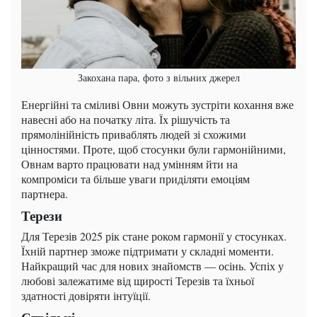
Закохана пара, фото з вільних джерел
Енергійні та сміливі Овни можуть зустріти кохання вже
навесні або на початку літа. Їх рішучість та
прямолінійність приваблять людей зі схожими
цінностями. Проте, щоб стосунки були гармонійними,
Овнам варто працювати над умінням йти на
компроміси та більше уваги приділяти емоціям
партнера.
Терези
Для Терезів 2025 рік стане роком гармонії у стосунках.
Їхній партнер зможе підтримати у складні моменти.
Найкращий час для нових знайомств — осінь. Успіх у
любові залежатиме від щирості Терезів та їхньої
здатності довіряти інтуїції.