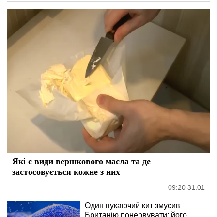
Які є види вершкового масла та де
застосовується кожне з них
09:20 31.01
Один пукаючий кит змусив
Британію понервувати: його