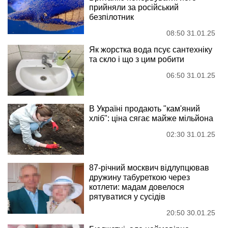
прийняли за російський
безпілотник
08:50 31.01.25
Як жорстка вода псує сантехніку
та скло і що з цим робити
06:50 31.01.25
В Україні продають "кам'яний
хліб": ціна сягає майже мільйона
02:30 31.01.25
87-річний москвич відлупцював
дружину табуреткою через
котлети: мадам довелося
рятуватися у сусідів
20:50 30.01.25