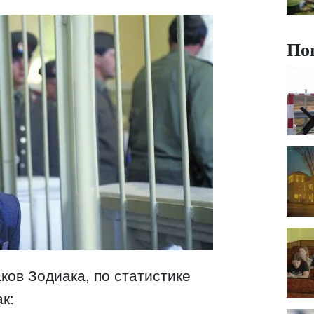
По
ков Зодиака, по статистике
к: