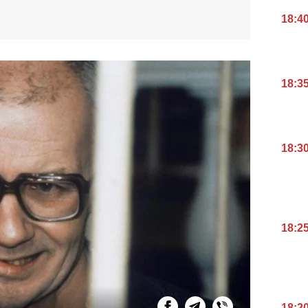
18:4
18:3
18:3
18:2
18:2