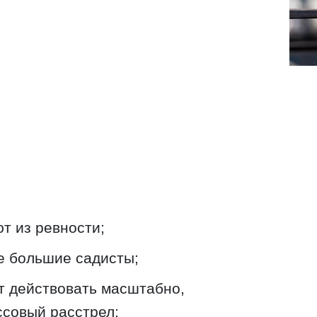
т из ревности;
е большие садисты;
т действовать масштабно,
ссовый расстрел;