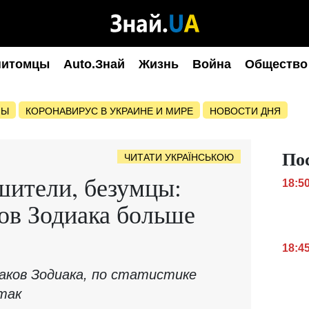
питомцы
Auto.Знай
Жизнь
Война
Общество
НЫ
КОРОНАВИРУС В УКРАИНЕ И МИРЕ
НОВОСТИ ДНЯ
По
ЧИТАТИ УКРАЇНСЬКОЮ
шители, безумцы:
18:5
ков Зодиака больше
18:4
наков Зодиака, по статистике
так