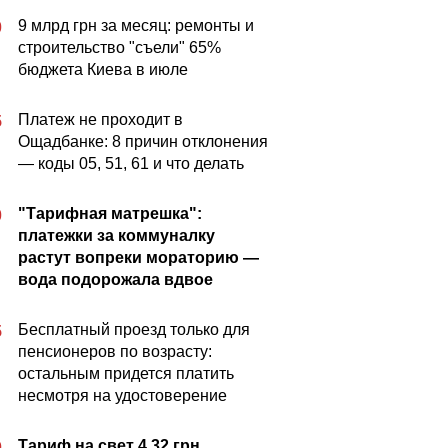
9 млрд грн за месяц: ремонты и
0
строительство "съели" 65%
бюджета Киева в июле
Платеж не проходит в
5
Ощадбанке: 8 причин отклонения
— коды 05, 51, 61 и что делать
"Тарифная матрешка":
0
платежки за коммуналку
растут вопреки мораторию —
вода подорожала вдвое
Бесплатный проезд только для
5
пенсионеров по возрасту:
остальным придется платить
несмотря на удостоверение
Тариф на свет 4,32 грн
0