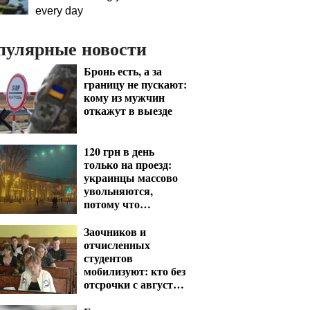
every day
пулярные новости
Бронь есть, а за
границу не пускают:
кому из мужчин
откажут в выезде
120 грн в день
только на проезд:
украинцы массово
увольняются,
потому что
работают на дорогу
Заочников и
отчисленных
студентов
мобилизуют: кто без
отсрочки с августа
— перечень