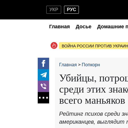
УКР
РУС
Главная
Досье
Домашние 
ВОЙНА РОССИИ ПРОТИВ УКРАИ
Главная
Попкорн
Убийцы, потро
среди этих зна
всего маньяков
Рейтинг психов среди з
американцев, выглядит 