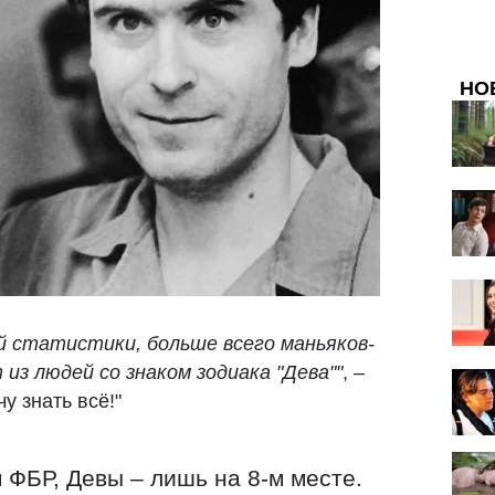
НО
й статистики, больше всего маньяков-
из людей со знаком зодиака "Дева""
, –
у знать всё!"
 ФБР, Девы – лишь на 8-м месте.