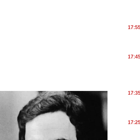
17:5
17:4
17:3
17:2