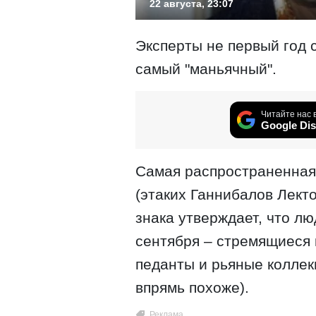
22 августа, 23:07
Эксперты не первый год с
самый "маньячный".
Читайте нас 
Google Dis
Самая распространенная 
(этаких Ганнибалов Лект
знака утверждает, что лю
сентября – стремящиеся
педанты и рьяные коллек
впрямь похоже).