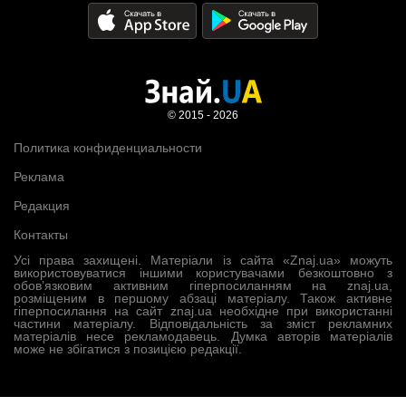
© 2015 - 2026
Политика конфиденциальности
Реклама
Редакция
Контакты
Усі права захищені. Матеріали із сайта «Znaj.ua» можуть
використовуватися іншими користувачами безкоштовно з
обов’язковим активним гіперпосиланням на znaj.ua,
розміщеним в першому абзаці матеріалу. Також активне
гіперпосилання на сайт znaj.ua необхідне при використанні
частини матеріалу. Відповідальність за зміст рекламних
матеріалів несе рекламодавець. Думка авторів матеріалів
може не збігатися з позицією редакції.