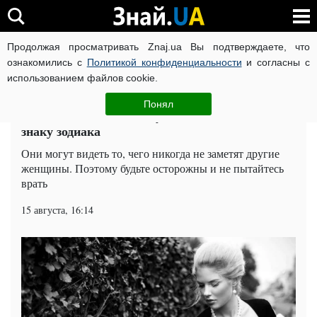
Продолжая просматривать Znaj.ua Вы подтверждаете, что
ВОЙНА РОССИИ ПРОТИВ УКРАИНЫ
КОРОНАВИРУС В 
ознакомились с
Политикой конфиденциальности
и согласны с
использованием файлов cookie.
Главная
Попкорн
ЧИТАТИ УКРАЇНСЬКОЮ
Понял
Знает о вас все: самые умные женщины по
знаку зодиака
Они могут видеть то, чего никогда не заметят другие
женщины. Поэтому будьте осторожны и не пытайтесь
врать
15 августа, 16:14