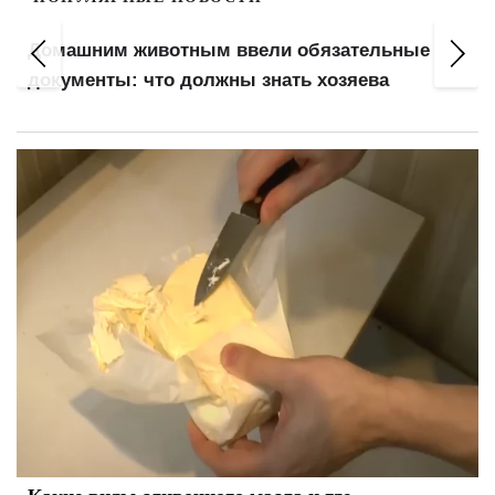
Домашним животным ввели обязательные
Ар
документы: что должны знать хозяева
жи
Какие виды сливочного масла и где