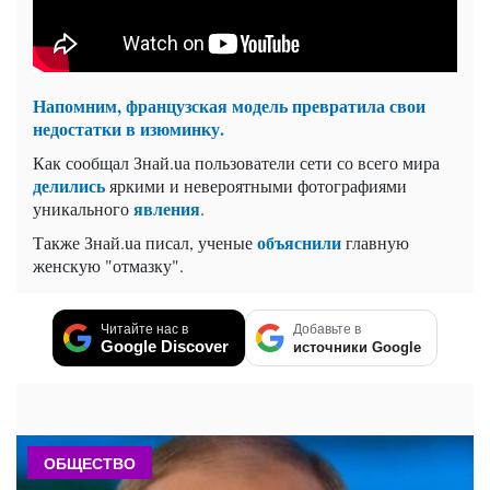
Напомним, французская модель превратила свои
недостатки в изюминку.
Как сообщал Знай.uа пользователи сети со всего мира
делились
яркими и невероятными фотографиями
явления
уникального
.
объяснили
Также Знай.uа писал, ученые
главную
женскую "отмазку".
Читайте нас в
Добавьте в
Google Discover
источники Google
ОБЩЕСТВО