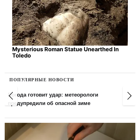
Mysterious Roman Statue Unearthed In
Toledo
ПОПУЛЯРНЫЕ НОВОСТИ
Погода готовит удар: метеорологи
Бо
предупредили об опасной зиме
на