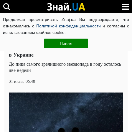
Продолжая просматривать Znaj.ua Вы подтверждаете, что
ВОЙНА РОССИИ ПРОТИВ УКРАИНЫ
КОРОНАВИРУС В 
ознакомились с
Политикой конфиденциальности
и согласны с
использованием файлов cookie.
Главная
Попкорн
ЧИТАТИ УКРАЇНСЬКОЮ
Понял
Зрелищный звездопад Персеиды: названа дата
в Украине
До пика самого зрелищного звездопада в году осталось
две недели
31 июля, 06:40