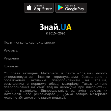
© 2015 - 2026
Политика конфиденциальности
Реклама
Редакция
Контакты
Усі права захищені. Матеріали із сайта «Znaj.ua» можуть
використовуватися іншими користувачами безкоштовно з
обов’язковим активним гіперпосиланням на znaj.ua,
розміщеним в першому абзаці матеріалу. Також активне
гіперпосилання на сайт znaj.ua необхідне при використанні
частини матеріалу. Відповідальність за зміст рекламних
матеріалів несе рекламодавець. Думка авторів матеріалів
може не збігатися з позицією редакції.