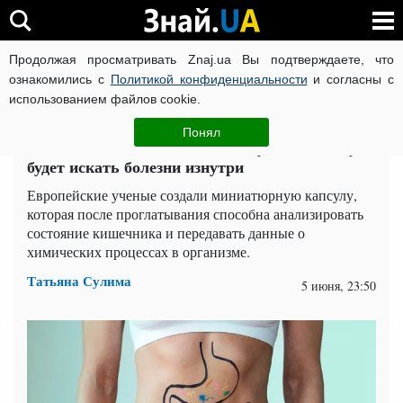
Продолжая просматривать Znaj.ua Вы подтверждаете, что
ВОЙНА РОССИИ ПРОТИВ УКРАИНЫ
КОРОНАВИРУС В 
ознакомились с
Политикой конфиденциальности
и согласны с
использованием файлов cookie.
Главная
Наука
ЧИТАТИ УКРАЇНСЬКОЮ
Понял
Больше никакой эндоскопии: "умная" капсула
будет искать болезни изнутри
Европейские ученые создали миниатюрную капсулу,
которая после проглатывания способна анализировать
состояние кишечника и передавать данные о
химических процессах в организме.
Татьяна Сулима
5 июня, 23:50