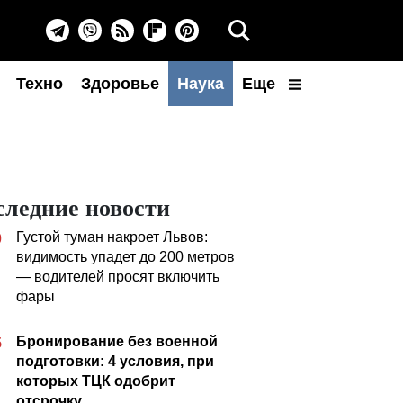
Техно
Здоровье
Наука
Еще
следние новости
Густой туман накроет Львов:
0
видимость упадет до 200 метров
— водителей просят включить
фары
Бронирование без военной
5
подготовки: 4 условия, при
которых ТЦК одобрит
отсрочку