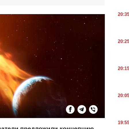
20:3
20:2
20:1
20:0
19:5
ватели предложили концепцию