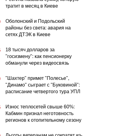
тратит в месяц в Киеве
Оболонский и Подольский
0
районы без света: авария на
сетях ДТЭК в Киеве
18 тысяч долларов за
5
"госизмену": как пенсионерку
обманули через видеосвязь
"Шахтер" примет "Полесье",
0
"Динамо" сыграет с "Буковиной":
расписание четвертого тура УПЛ
Износ теплосетей свыше 60%:
5
Кабмин признал неготовность
регионов к отопительному сезону
Льготы ветеранам не сократят из-
0