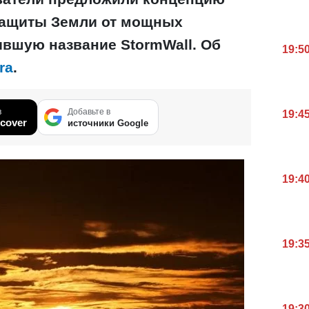
защиты Земли от мощных
ившую название StormWall. Об
19:5
ra
.
в
Добавьте в
19:4
cover
источники Google
19:4
19:3
19:3