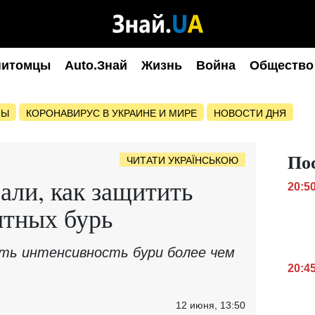
питомцы
Auto.Знай
Жизнь
Война
Общество
НЫ
КОРОНАВИРУС В УКРАИНЕ И МИРЕ
НОВОСТИ ДНЯ
По
ЧИТАТИ УКРАЇНСЬКОЮ
ли, как защитить
20:5
итных бурь
ть интенсивность бури более чем
20:4
12 июня, 13:50