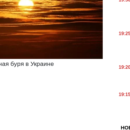
19:2
ая буря в Украине
19:2
19:1
НО