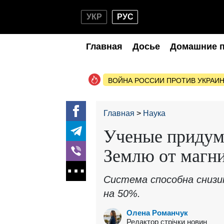
УКР
РУС
Главная
Досье
Домашние 
ВОЙНА РОССИИ ПРОТИВ УКРАИ
Главная
Наука
Ученые придума
Землю от магн
Система способна снизи
на 50%.
Олена Романчук
Редактор стрічки новин