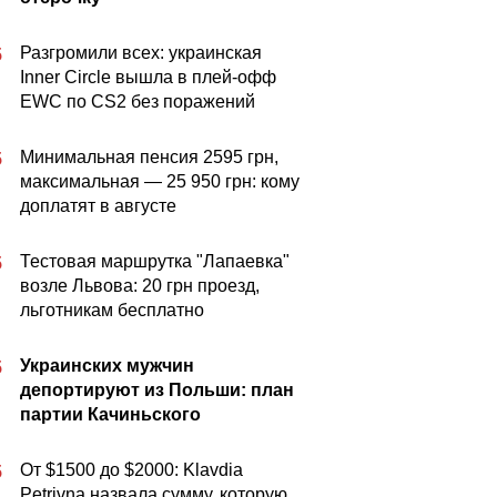
Разгромили всех: украинская
5
Inner Circle вышла в плей-офф
EWC по CS2 без поражений
Минимальная пенсия 2595 грн,
5
максимальная — 25 950 грн: кому
доплатят в августе
Тестовая маршрутка "Лапаевка"
5
возле Львова: 20 грн проезд,
льготникам бесплатно
Украинских мужчин
5
депортируют из Польши: план
партии Качиньского
От $1500 до $2000: Klavdia
5
Petrivna назвала сумму, которую