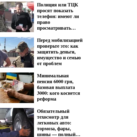
Полиция или ТЦК
просят показать
телефон: имеют ли
право
просматривать
ваши переписки и
фото
Перед мобилизацией
проверьте это: как
защитить деньги,
имущество и семью
от проблем
Минимальная
пенсия 6000 грн,
базовая выплата
3000: кого коснется
реформа
Обязательный
техосмотр для
легковых авто:
тормоза, фары,
шины — полный