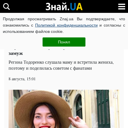
Продолжая просматривать Znaj.ua Вы подтверждаете, что
ВОЙНА РОССИИ ПРОТИВ УКРАИНЫ
КОРОНАВИРУС В 
ознакомились с
Политикой конфиденциальности
и согласны с
использованием файлов cookie.
Главная
Шоу-бизнес
ЧИТАТИ УКРАЇНСЬКОЮ
Понял
Беременная Тодоренко рассказала, как выйти
замуж
Регина Тодоренко слушала маму и встретила жениха,
поэтому и поделилась советом с фанатами
8 августа, 15:01