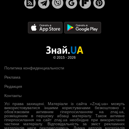
© 2015 - 2026
Политика конфиденциальности
Реклама
Редакция
Контакты
Усі права захищені. Матеріали із сайта «Znaj.ua» можуть
використовуватися іншими користувачами безкоштовно з
обов’язковим активним гіперпосиланням на znaj.ua,
розміщеним в першому абзаці матеріалу. Також активне
гіперпосилання на сайт znaj.ua необхідне при використанні
частини матеріалу. Відповідальність за зміст рекламних
матеріалів несе рекламодавець. Думка авторів матеріалів