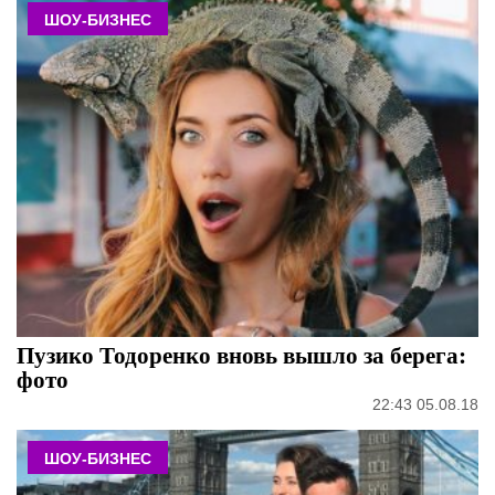
ШОУ-БИЗНЕС
Пузико Тодоренко вновь вышло за берега:
фото
22:43 05.08.18
ШОУ-БИЗНЕС