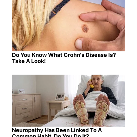
Do You Know What Crohn's Disease Is?
Take A Look!
Neuropathy Has Been Linked To A
Common Habit. Do You Do It?