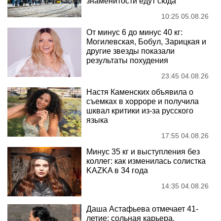
знаменитости едут сюда
10:25 05.08.26
От минус 6 до минус 40 кг:
Могилевская, Бобул, Зарицкая и
другие звезды показали
результаты похудения
23:45 04.08.26
Настя Каменских объявила о
съемках в хорроре и получила
шквал критики из-за русского
языка
17:55 04.08.26
Минус 35 кг и выступления без
коллег: как изменилась солистка
KAZKA в 34 года
14:35 04.08.26
Даша Астафьева отмечает 41-
летие: сольная карьера,