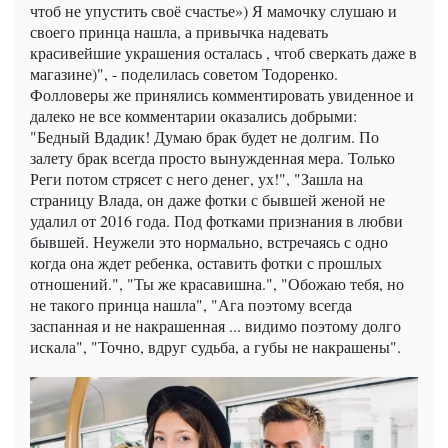
чтоб не упустить своё счастье») Я мамочку слушаю и
своего принца нашла, а привычка надевать
красивейшие украшения осталась , чтоб сверкать даже в
магазине)", - поделилась советом Тодоренко.
Фолловеры же принялись комментировать увиденное и
далеко не все комментарии оказались добрыми:
"Бедный Вдадик! Думаю брак будет не долгим. По
залету брак всегда просто вынужденная мера. Только
Реги потом стрясет с него денег, ух!", "Зашла на
страницу Влада, он даже фотки с бывшей женой не
удалил от 2016 года. Под фотками признания в любви
бывшей. Неужели это нормально, встречаясь с одно
когда она ждет ребенка, оставить фотки с прошлых
отношений.", "Ты же красавишна.", "Обожаю тебя, но
не такого принца нашла", "Ага поэтому всегда
заспанная и не накрашенная ... видимо поэтому долго
искала", "Точно, вдруг судьба, а губы не накрашены".