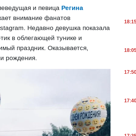
елеведущая и певица
Регина
кает внимание фанатов
18:1
stagram. Недавно девушка показала
тик в облегающей тунике и
имый праздник. Оказывается,
18:0
и рождения.
17:5
17:4
17:3