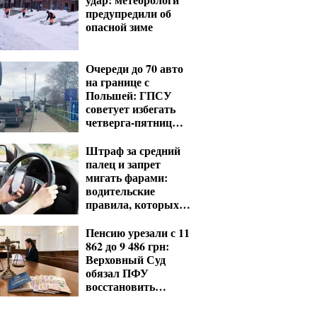
предупредили об
опасной зиме
Очереди до 70 авто
на границе с
Польшей: ГПСУ
советует избегать
четверга-пятницы и
выходных
Штраф за средний
палец и запрет
мигать фарами:
водительские
правила, которых
нет в ПДД
Пенсию урезали с 11
862 до 9 486 грн:
Верховный Суд
обязал ПФУ
восстановить
выплаты