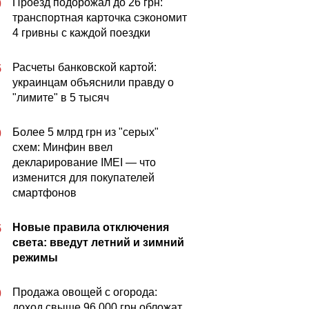
Проезд подорожал до 26 грн:
0
транспортная карточка сэкономит
4 гривны с каждой поездки
Расчеты банковской картой:
5
украинцам объяснили правду о
"лимите" в 5 тысяч
Более 5 млрд грн из "серых"
0
схем: Минфин ввел
декларирование IMEI — что
изменится для покупателей
смартфонов
Новые правила отключения
5
света: введут летний и зимний
режимы
Продажа овощей с огорода:
0
доход свыше 96 000 грн обложат