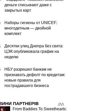
деньги списывают даже с
закрытых карт
Наборы гигиены от UNICEF:
0
многодетным — двойной
комплект
Десятки улиц Днепра без света:
5
ЦЭК опубликовала график на
неделю
НБУ разрешил банкам не
0
признавать дефолт по кредитам:
новые правила для
пострадавшего бизнеса
ВИНИ ПАРТНЕРІВ
From Baddies To Sweethearts: