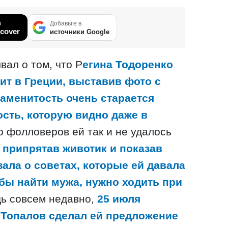
в
Добавьте в
cover
источники Google
вал о том, что Р
егина Тодоренко
ит в Греции, выставив фото с
наменитость очень старается
сть, которую видно даже в
 фолловеров ей так и не удалось
а
припрятав животик и показав
зала о советах, которые ей давала
бы найти мужа, нужно ходить при
ь совсем недавно,
25 июля
Топалов сделал ей предложение