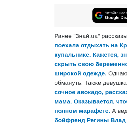
Читайте нас 
Google Dis
Ранее "Знай.ua" рассказы
поехала отдыхать на Кр
купальнике. Кажется, з
скрыть свою беременно
широкой одежде.
Однако
обмануть. Также девушк
сочное авокадо, расска
мама. Оказывается, что
полном марафете.
А вед
бойфренд Регины Влад 