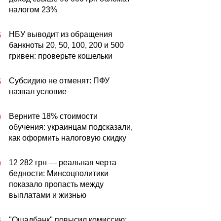
налогом 23%
НБУ выводит из обращения
5
банкноты 20, 50, 100, 200 и 500
гривен: проверьте кошельки
Субсидию не отменят: ПФУ
5
назвал условие
Верните 18% стоимости
0
обучения: украинцам подсказали,
как оформить налоговую скидку
12 282 грн — реальная черта
0
бедности: Минсоцполитики
показало пропасть между
выплатами и жизнью
"Ощадбанк" повысил комиссию:
5