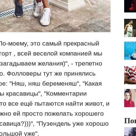
По-моему, это самый прекрасный
торт , всей веселой компанией мы
загадываем желания)", - трепетно
о. Фолловеры тут же принялись
е: "Няш, няш беременяш", "Какая
Вы красавицы", "Комментарии
 кто все ещё пытаются найти живот, и
можно ей просто пожелать хорошего
По
асавица?)))", "Пузендель уже хорошо
большой уже".