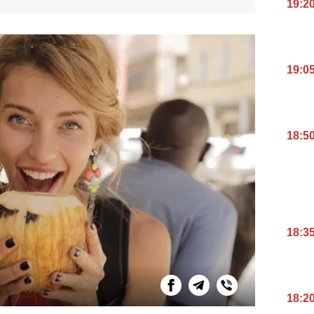
19:2
19:0
18:5
18:3
18:2