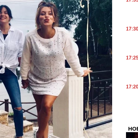
17:3
17:2
17:2
НО