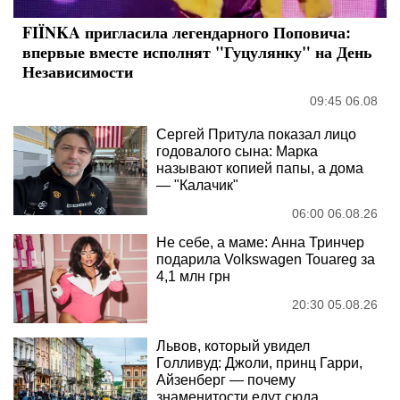
FIÏNKA пригласила легендарного Поповича:
впервые вместе исполнят "Гуцулянку" на День
Независимости
09:45 06.08
Сергей Притула показал лицо
годовалого сына: Марка
называют копией папы, а дома
— "Калачик"
06:00 06.08.26
Не себе, а маме: Анна Тринчер
подарила Volkswagen Touareg за
4,1 млн грн
20:30 05.08.26
Львов, который увидел
Голливуд: Джоли, принц Гарри,
Айзенберг — почему
знаменитости едут сюда