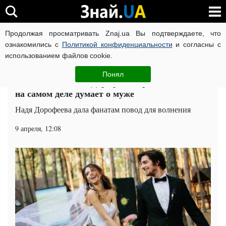
Продолжая просматривать Znaj.ua Вы подтверждаете, что
ВОЙНА РОССИИ ПРОТИВ УКРАИНЫ
КОРОНАВИРУС В 
ознакомились с
Политикой конфиденциальности
и согласны с
использованием файлов cookie.
Главная
Шоу-бизнес
ЧИТАТИ УКРАЇНСЬКОЮ
Понял
Всё сложно: Надя Дорофеева призналась, что
на самом деле думает о муже
Надя Дорофеева дала фанатам повод для волнения
9 апреля, 12:08