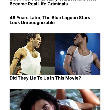
Became Real Life Criminals
46 Years Later, The Blue Lagoon Stars
Look Unrecognizable
Did They Lie To Us In This Movie?