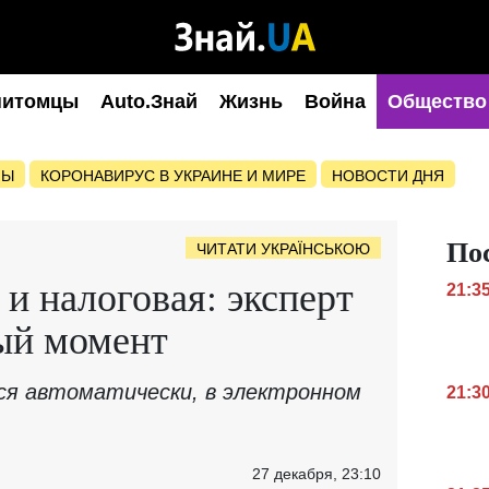
питомцы
Auto.Знай
Жизнь
Война
Общество
НЫ
КОРОНАВИРУС В УКРАИНЕ И МИРЕ
НОВОСТИ ДНЯ
По
ЧИТАТИ УКРАЇНСЬКОЮ
и налоговая: эксперт
21:3
ый момент
ся автоматически, в электронном
21:3
27 декабря, 23:10