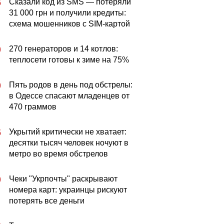
Сказали код из SMS — потеряли
5
31 000 грн и получили кредиты:
схема мошенников с SIM-картой
270 генераторов и 14 котлов:
0
теплосети готовы к зиме на 75%
Пять родов в день под обстрелы:
0
в Одессе спасают младенцев от
470 граммов
Укрытий критически не хватает:
5
десятки тысяч человек ночуют в
метро во время обстрелов
Чеки "Укрпочты" раскрывают
0
номера карт: украинцы рискуют
потерять все деньги