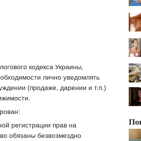
огового кодекса Украины,
еобходимости лично уведомлять
ждении (продаже, дарении и т.п.)
ижимости.
рован:
По
ной регистрации прав на
во обязаны безвозмездно