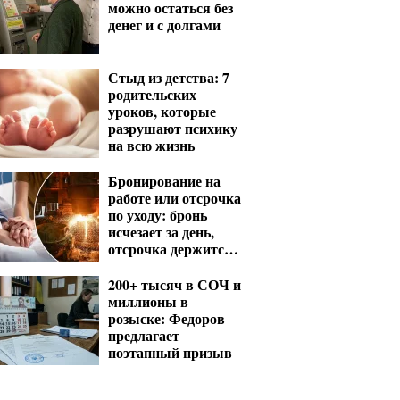
можно остаться без
денег и с долгами
Стыд из детства: 7
родительских
уроков, которые
разрушают психику
на всю жизнь
Бронирование на
работе или отсрочка
по уходу: бронь
исчезает за день,
отсрочка держится
годами
200+ тысяч в СОЧ и
миллионы в
розыске: Федоров
предлагает
поэтапный призыв