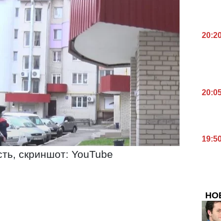
20:2
20:0
19:5
ть, скриншот: YouTube
НО