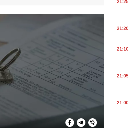
21:2
21:2
21:1
21:0
21:0