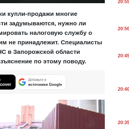
20:5
ки купли-продажи многие
ти задумываются, нужно ли
20:5
мировать налоговую службу о
 им не принадлежит. Специалисты
НС в Запорожской области
20:4
зъяснение по этому поводу.
в
Добавьте в
cover
источники Google
20:4
20:3