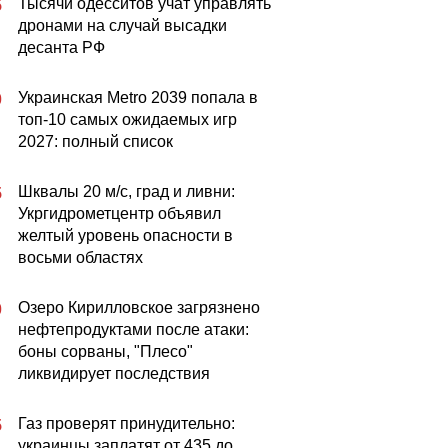
Тысячи одесситов учат управлять
5
дронами на случай высадки
десанта РФ
Украинская Metro 2039 попала в
0
топ-10 самых ожидаемых игр
2027: полный список
Шквалы 20 м/с, град и ливни:
5
Укргидрометцентр объявил
желтый уровень опасности в
восьми областях
Озеро Кирилловское загрязнено
0
нефтепродуктами после атаки:
боны сорваны, "Плесо"
ликвидирует последствия
Газ проверят принудительно:
5
украинцы заплатят от 435 до