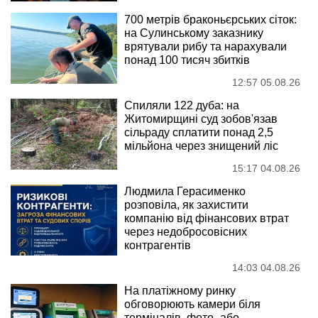
700 метрів браконьєрських сіток:
на Сулинському заказнику
врятували рибу та нарахували
понад 100 тисяч збитків
12:57 05.08.26
Спиляли 122 дуба: на
Житомирщині суд зобов'язав
сільраду сплатити понад 2,5
мільйона через знищений ліс
15:17 04.08.26
Людмила Герасименко
розповіла, як захистити
компанію від фінансових втрат
через недобросовісних
контрагентів
14:03 04.08.26
На платіжному ринку
обговорюють камери біля
терміналів, фото- або