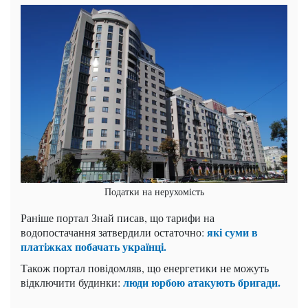
Податки на нерухомість
Раніше портал Знай писав, що тарифи на
які суми в
водопостачання затвердили остаточно:
платіжках побачать українці.
Також портал повідомляв, що енергетики не можуть
люди юрбою атакують бригади.
відключити будинки: