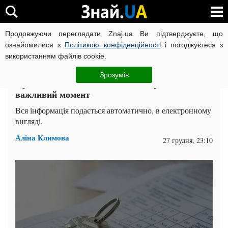
Продовжуючи переглядати Znaj.ua Ви підтверджуєте, що
ВІЙНА РОСІЇ ПРОТИ УКРАЇНИ
КОРОНАВІРУС В УКРАЇНІ І
ознайомилися з
Політикою конфіденційності
і погоджуєтеся з
використанням файлів cookie.
Головна
Суспільство
ЧИТАТЬ НА РУССКОМ
Зрозумів
Продаж житла і податкова: експерт пояснив
важливий момент
Вся інформація подається автоматично, в електронному
вигляді.
Аліна Климова
27 грудня, 23:10